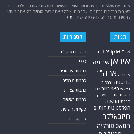
אתר Nziv.net מכבד את זכויות היוצרים ועושה מאמצים לאיתור בעלי הזכויות
ביצירות הכלולות בכתבות. אם זיהית יצירה שאתה בעל הזכויות בה ואתה מעוניין
להסירה מהכתבה, אנא פנה אלינו
למייל
תגיות
קטגוריות
אוקראינה
או"ם
חדשות מהעולם
איראן
אירופה
כללי
ארה"ב
כתבות היסטוריה
אפריקה
כתבות מומחים
בריטניה
גרמניה
האמירויות
דאעש
הגולן
כתבות קצרות
המזרח התיכון
המפרץ
כתבות ראשיות
הרשות
הפרסי
הפלסטינית
חות'ים
סקירות תשתית
חיזבאללה
קריקטורות
טורקיה
חמאס
טכנולוגיה