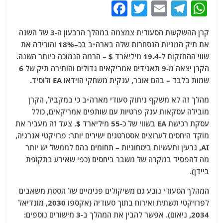
F
T
E
T
W
a
w
m
el
h
קרן ההשקעות הסעודית צמצמה במהלך הרבעון ה-3 של השנה
c
itt
ai
e
at
את תיק המניות הנסחרות שלה בארה״ב בכ–18% והורידה את
e
er
l
g
s
שווי ההחזקות ל-19.4 מיליארד $ – הרמה הנמוכה ביותר השנה.
b
ra
A
הקרן יצאה מ-9 תאגידים אמריקאים גדולים והותירה תיק של 6
שמות בלבד – בהם אובר, ענקית משחקי הוידאו EA ולוסיד.
o
m
p
o
p
מהלך זה לא משקף ניתוק סעודי מארה״ב כי במקביל, הקרן
מובילה עסקאות ענק פרטיות עם שותפים אמריקאים, כולל
k
עסקת רכישת EA בשווי של כ-55 מיליארד $. צעד זה מעביר את
מוקד היחסים לערוצים אסטרטגים ישירים יותר: פרויקטי אנרגיה,
AI, גרעין ותעשיות ביטחוניות – תחומים בהם לממשל יש יותר
מה להפסיד במקרה של משבר ביחסים (כפי שאירע בתקופת
ביידן).
המהלך הסעודי נובע גם משיקולים פנימיים של הסטת משאבים
לפרויקטי תשתית ואירוח בתוך סעודיה (אקספו 2030, מונדיאל
2034, ניאום). אפשר להבין את המהלך ב-3 מישורים נוספים: