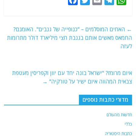
F
T
E
T
W
a
w
m
el
h
c
itt
ai
e
at
e
er
l
g
s
←
האחים המוסלמים – "כנופייה של גנבים". האומנם?
b
ra
A
החמאס מאשים אותם בגנבת חצי מיליארד דולר מתרומות
o
m
p
לעזה
o
p
k
איום מרומז? "ישראל בונה יחד עם יוון וקפריסין מעטפת
צבאית המהווה איום ישיר על טורקיה"
→
מדורי כתבות נוספים
חדשות מהעולם
כללי
כתבות היסטוריה