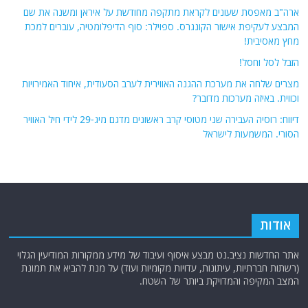
ארה"ב מאפסת שעונים לקראת מתקפה מחודשת על איראן ומשנה את שם
המבצע לעקיפת אישור הקונגרס. ספוילר: סוף הדיפלומטיה, עוברים למכת
מחץ מאסיבית!
הזבל לסל וחסל!
מצרים שלחה את מערכת ההגנה האווירית לערב הסעודית, איחוד האמירויות
וכווית. באיזה מערכות מדובר?
דיווח: רוסיה העבירה שני מטוסי קרב ראשונים מדגם מיג-29 לידי חיל האוויר
הסורי. המשמעות לישראל
אודות
אתר החדשות נציב.נט מבצע איסוף ועיבוד של מידע ממקורות המודיעין הגלוי
(רשתות חברתיות, עיתונות, עדויות מקומיות ועוד) על מנת להביא את תמונת
המצב המקיפה והמדויקת ביותר של השטח.