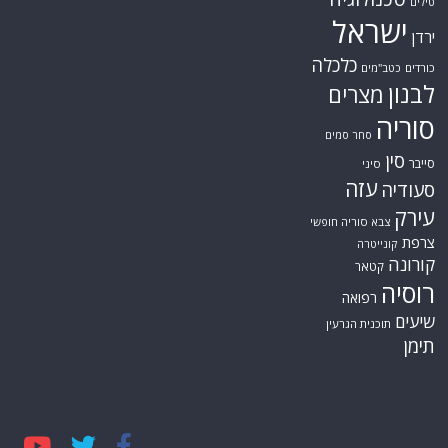
טילים
ישראל
ירדן
כלכלה
כורדים
כטב"מים
לבנון
מצרים
סוריה
סחר סמים
סין
סייבר
סיני
עזה
סעודיה
עירק
צבא סוריה חופשי
צרפת
קונייטרה
קורונה
קטאר
רוסיה
רפואה
שיעים
תוכנית הגרעין
תימן