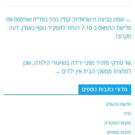
a
w
m
el
h
c
itt
ai
e
at
e
er
l
g
s
←
שמח בביצה הישראלית: קמ"ן בכיר בפד"מ שפיספס את
b
ra
A
פלישת החמאס ב-7.10 הוחזר לתפקיד נוסף באמ"ן. דעה
o
m
p
מקרוב!
o
p
k
שר טורקי מזהיר מפני ירידה בשיעורי הילודה, שכן
למחצית ממשקי הבית אין ילדים
→
מדורי כתבות נוספים
חדשות מהעולם
כללי
כתבות היסטוריה
כתבות מומחים