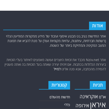
אודות
אתר החדשות נציב.נט מבצע איסוף ועיבוד של מידע ממקורות המודיעין הגלוי
(רשתות חברתיות, עיתונות, עדויות מקומיות ועוד) על מנת להביא את תמונת
המצב המקיפה והמדויקת ביותר של השטח.
אתר Nziv.net מכבד את זכויות היוצרים ועושה מאמצים לאיתור בעלי הזכויות
ביצירות הכלולות בכתבות. אם זיהית יצירה שאתה בעל הזכויות בה ואתה מעוניין
להסירה מהכתבה, אנא פנה אלינו
למייל
תגיות
קטגוריות
אוקראינה
או"ם
חדשות מהעולם
איראן
אירופה
כללי