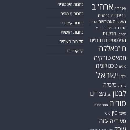
ארה"ב
כתבות היסטוריה
אפריקה
כתבות מומחים
בריטניה
גרמניה
האמירויות
דאעש
הגולן
כתבות קצרות
המזרח התיכון
המפרץ
כתבות ראשיות
הרשות
הפרסי
הפלסטינית
חות'ים
סקירות תשתית
חיזבאללה
קריקטורות
טורקיה
חמאס
טכנולוגיה
טילים
ישראל
ירדן
כלכלה
כורדים
לבנון
מצרים
לוב
סוריה
סחר סמים
סין
סייבר
סיני
עזה
סעודיה
עירק