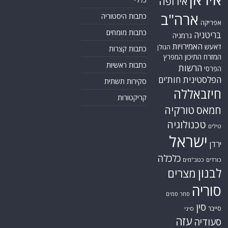
אירופה
ארה"ב
כתבות היסטוריה
אפריקה
כתבות מומחים
בריטניה
גרמניה
האמירויות
דאעש
הגולן
כתבות קצרות
המזרח התיכון
המפרץ
כתבות ראשיות
הרשות
הפרסי
הפלסטינית
חות'ים
סקירות תשתית
חיזבאללה
קריקטורות
טורקיה
חמאס
טכנולוגיה
טילים
ישראל
ירדן
כלכלה
כורדים
כטב"מים
לבנון
מצרים
סוריה
סחר סמים
סין
סייבר
סיני
עזה
סעודיה