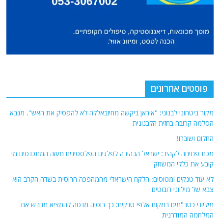
פוסטים אחרונים
מקור ביטחוני לבנוני: "איראן ביקשה מחיזבאללה לא להפסיק את האש". מנבא
הסלמה קרובה בחזית הלבנונית
החלום ושוברו!
מכת פתיחה לקהיר: ישראל הבהירה לפלגים הפלסטינים מעזה המתכנסים מי
קובע את כללי המשחק
לא עוד טנקים ומטוסים: הלקח הישראלי מהמהפכה הרוסית בשדה הקרב הוא
צבא של מיליוני רובוטים
מיליוני כטב"מים במקום אלפי טנקים: כך רוסיה מנסה להמציא מחדש את
המלחמה המודרנית