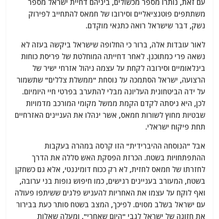
עם זאת, נותרו מספר מכשולים, ביניהם דחיית ישראל מספר
משתתפים פוטנציאליים וסירובו של חמאס להתחייב לפירוק
נשק, דבר שישראל רואה כתנאי מוקדם.
לאור עובדות אלה, ברור כי החלופה שישראל ביקשה בעזה לא
נשאה פרי כמתוכנן. לאחר דחייתה המוחלטת של פריסת כוחות
בינלאומיים וסירובה לקחת על עצמה ניהול אזרחי ישיר של
הרצועה, ישראל הסתמכה על נוסחת "ממשלת צללים" שתשמור
על ידה הביטחונית העליונה מבלי להתערב בפרטי חיי היומיום.
לכן, היא ניסתה לקדם הקמת ממשל מקומי המורכב מדמויות
שבטיות מחוץ לשורות חמאס, אשר ינהלו את העניינים האזרחיים
תחת פיקוח ישראלי.
אבל "הנוסחה ההיברידית" הזו קרסה במהרה בעקבות
ההתפתחויות בשטח. הכרזת הפסקת האש סללה את הדרך
לחזרתו של חמאס לחזית, לא רק ככוח דומיננטי, אלא גם כשחקן
בשטח, המעורב בעניינים רגישים, כמו חיפוש גופות בני ערובה,
ואף לוקח על עצמו את האחריות להעניש פלגים ששיתפו פעולה
עם ישראל בשלב מסוים. לפיכך, המצב בשטח סותר כעת בבירור
את חזונה של ישראל לגבי "היום שאחרי", ומעלה שאלות