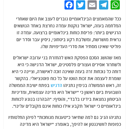
F
T
E
T
W
a
w
m
el
h
ככל שהמאמצים הבינלאומיים גוברים לעצב את היום שאחרי
c
itt
ai
e
at
המלחמה בעזה, ישראל נוקטת עמדה נחרצת באחד הנושאים
e
er
l
g
s
הרגישים ביותר: פריסת כוחות בינלאומיים ברצועה. עמדה זו
b
ra
A
נראית מושרשת, ומשלבת רקע ביטחוני, ניסיון עבר וסדר יום
פוליטי שאינו מסתיר את סדרי העדיפויות שלו.
o
m
p
o
p
מאז שהושג הסכם הפסקת האש להחזרת בני ערובה ישראלים
ולשחרור אסירים ועצורים פלסטינים, ישראל הדגישה כי היא
k
דוחה כל נוכחות זרה בעזה שאינה זוכה לאישורה, וציינה כי היא
שומרת לעצמה את זכות הווטו על כל כוח פוטנציאלי. בהקשר
זה, ראש הממשלה בנימין נתניהו
הדגיש
בפתח ישיבת הממשלה
השבועית ביום ראשון כי "ישראל היא מדינה עצמאית, ומדיניות
הביטחון נמצאת בידינו בלבד", והוסיף: "הבהרנו בנוגע לכוחות
בינלאומיים כי ישראל תקבע אילו כוחות אינם מקובלים עלינו".
נתניהו הגיב גם למה שתיאר כ"טענות מגוחכות" לפיהן החלטותיו
כפופות לוושינגטון או להיפך, באומרו: "ישראל היא מדינה