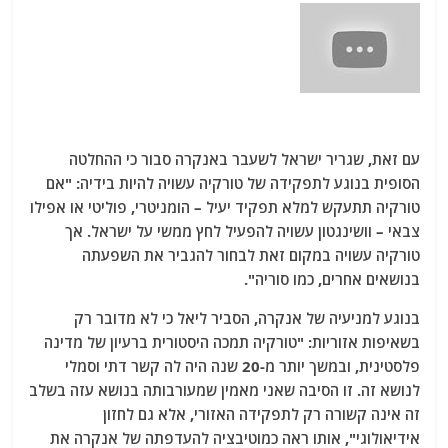
עם זאת, שגריר ישראל לשעבר באנקרה סבור כי ההחלטה
הסופית בנוגע לתפקידה של טורקיה עשויה להיות בידיה: "אם
טורקיה תתעקש למלא תפקיד יעיל – הומניטרי, פוליטי או אפילו
צבאי – וושינגטון עשויה להפעיל לחץ ממשי על ישראל. אך
טורקיה עשויה במקום זאת לבחור להגביר את השפעתה
בנושאים אחרים, כמו סוריה".
בנוגע למניעיה של אנקרה, הסביר ליאל כי לא מדובר רק
בשאיפות אזוריות: "טורקיה תמכה היסטורית ברעיון של מדינה
פלסטינית, ובמשך יותר מ-20 שנה היה לה קשר דתי וסמלי
לנושא זה. זו הסיבה שאני מאמין שמעורבותה בנושא עזה בשלב
זה אינה קשורה רק לתפקידה האזורי, אלא גם לחזון
אידיאולוגי", אותו ראה כמוטיבציה להעדפתה של אנקרה את