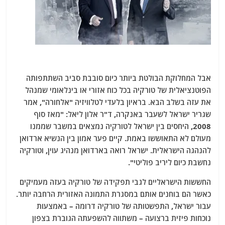
אבל המחלוקת הבולטת ביותר כיום סובבת סביב השתתפותה
הפוטנציאלית של טורקיה בכל כוח אזורי או בינלאומי שמנהל
את עזה בשלב הבא. בראיון בלעדי לטלוויזיה "אלחורה", אמר
שגריר ישראל לשעבר באנקרה, ד"ר אלון ליאל: "מאז סוף
2008, היחסים בין ישראל לטורקיה נמצאים במשבר שממנו
מעולם לא התאוששו באמת. קיים פער אמון בין הנשיא ארדואן
להנהגה הישראלית. ישראל רואה בארדואן מנהיג עוין, וטורקיה
נחשבת כיום ליריב פוליטי".
החששות הישראליים לגבי תפקידה של טורקיה בעזה מעמיקים
כאשר הם בוחנים אותם במסגרת התמונה האזורית הרחבה יותר.
עבור ישראל, התפשטותה של טורקיה דרומה – באמצעות
נוכחות פיזית ברצועה – משתווה להשפעתה הגוברת בצפון