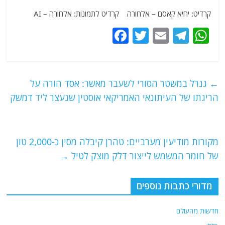
קרדיט: יחיא קאסם – אלחורה קרדיט לתמונות: אלחורה – AI
F
T
E
T
W
a
w
m
el
h
c
itt
ai
e
at
e
er
l
g
s
←
גנרל במשטר הסורי לשעבר מאשר: אסד הורה על
b
ra
A
הריגתו של העיתונאי האמריקאי אוסטין שנעצר ליד דמשק
o
m
p
o
p
מקורות מודיעין מערביים: טהרן קיבלה מסין כ-2,000 טון
k
של חומר המשמש לייצור דלק מוצק לטיל
→
מדורי כתבות נוספים
חדשות מהעולם