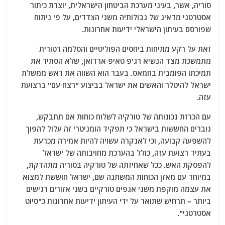
סוריה, אשר, בעיני מערכת הביטחון הישראלית, יוצרת כיתור
אסטרטגי מדאיג של גבולותיה משני הצדדים, על פי ניתוח
שפורסם בעיתון הישראלי ידיעות אחרונות.
זאת על רקע מתיחות ביחסים הפוליטיים והסלמה רטורית
מתמשכת מצד הנשיא רג'פ טאיפ ארדואן, שלא הסתיר את
תמיכתו הפומבית בחמאס. בעבר הוא השווה את ראש ממשלת
ישראל להיטלר והאשים את ישראל בביצוע "רצח עם" ברצועת
עזה.
עם הכרזת נכונותה של טורקיה לשלוח כוחות אם תתבקש,
גוברים החששות בישראל כי תפקיד הומניטרי זה עלול להפוך
להשפעה קבועה, וכי לאנקרה עשויה להיות אמירה מכרעת
בעתיד רצועת עזה, כולל בהערכת מחויבותה של ישראל
להפסקת האש. ככל שאחיזתה של טורקיה בסוריה מתהדקת,
במיוחד עם מאזן הכוחות המשתנה שם, ישראל חוששת למצוא
את עצמה מוקפת משני אגפים טורקיים בשני אזורים רגישים
ביותר – תרחיש שתואר על ידי העיתון ידיעות אחרונות כ"סיוט
אסטרטגי".