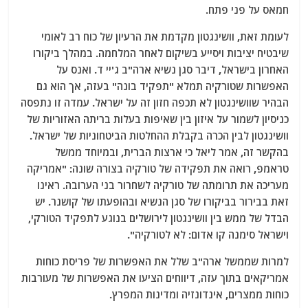
חמאס על פני פתח.
לעומת זאת, וושינגטון מקדמת את הרעיון של כוח רב לאומי
שיבטיח יציבות ויסייע בשיקום לאחר המלחמה. במהלך ביקורו
האחרון בישראל, דיבר סגן נשיא ארה"ב ג'יי ד. ואנס על
האפשרות שטורקיה תמלא "תפקיד בונה" בעזה, אך הוא גם
הבהיר שוושינגטון לא תכפה חזון זה על ישראל. עמדה זו נתפסה
כניסיון לשמור על איזון בין שאיפות בעלות בריתה האזוריות של
וושינגטון לבין הכרה בקבלת ההחלטות הביטחוניות של ישראל.
בהקשר זה, אמר ליאל כי ארצות הברית, ובמיוחד ממשל
טראמפ, רואה את תפקידה של טורקיה בצורה שונה: "אמריקה
מעריכה את תרומתה של טורקיה לשחרור בני הערובה. ראינו
זאת בבירור בביקורו של סגן הנשיא ובהופעתו של קושנר. יש
הבדל של ממש בין וושינגטון לירושלים בנוגע לתפקיד הטורקי,
וישראל סימנה קו אדום: לא לטורקיה".
למרות שממשל ארה"ב שלל את האפשרות של פריסת כוחות
אמריקאים בתוך עזה, דיווחים הציעו את האפשרות של מעורבות
כוחות ממצרים, אינדונזיה ומדינות המפרץ.