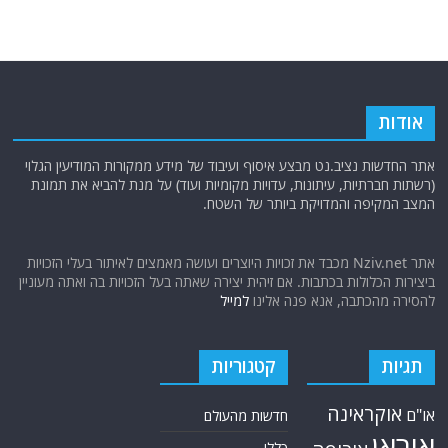
אודות
אתר החדשות נציב.נט מבצע איסוף ועיבוד של מידע ממקורות המודיעין הגלוי
(רשתות חברתיות, עיתונות, עדויות מקומיות ועוד) על מנת להביא את תמונת
המצב המקיפה והמדויקת ביותר של השטח.
אתר Nziv.net מכבד את זכויות היוצרים ועושה מאמצים לאיתור בעלי הזכויות
ביצירות הכלולות בכתבות. אם זיהית יצירה שאתה בעל הזכויות בה ואתה מעוניין
להסירה מהכתבה, אנא פנה אלינו
למייל
תגיות
קטגוריות
אוקראינה
או"ם
חדשות מהעולם
איראן
כללי