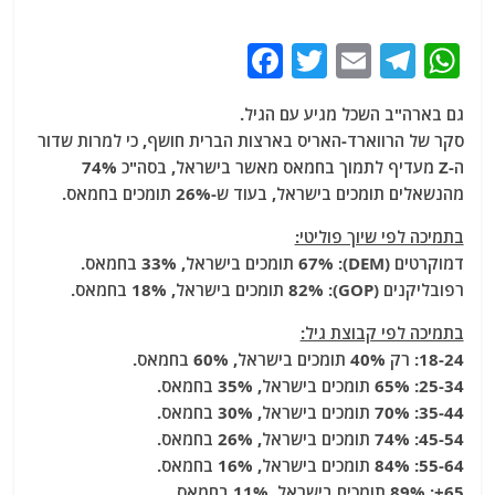
F
T
E
T
W
a
w
m
el
h
גם בארה"ב השכל מגיע עם הגיל.
c
itt
ai
e
at
סקר של הרווארד-האריס בארצות הברית חושף, כי למרות שדור
e
er
l
g
s
ה-Z מעדיף לתמוך בחמאס מאשר בישראל, בסה"כ 74%
b
ra
A
מהנשאלים תומכים בישראל, בעוד ש-26% תומכים בחמאס.
o
m
p
בתמיכה לפי שיוך פוליטי:
o
p
דמוקרטים (DEM): 67% תומכים בישראל, 33% בחמאס.
רפובליקנים (GOP): 82% תומכים בישראל, 18% בחמאס.
k
בתמיכה לפי קבוצת גיל:
18-24: רק 40% תומכים בישראל, 60% בחמאס.
25-34: 65% תומכים בישראל, 35% בחמאס.
35-44: 70% תומכים בישראל, 30% בחמאס.
45-54: 74% תומכים בישראל, 26% בחמאס.
55-64: 84% תומכים בישראל, 16% בחמאס.
65+: 89% תומכים בישראל, 11% בחמאס.