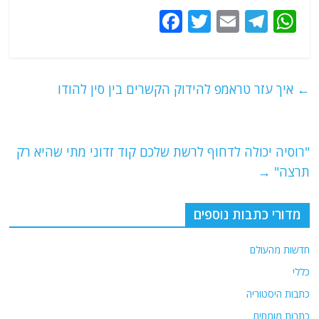
F
T
E
T
W
a
w
m
el
h
c
itt
ai
e
at
e
er
l
g
s
←
איך עזר טראמפ להידוק הקשרים בין סין להודו
b
ra
A
o
m
p
o
p
"רוסיה יכולה לדחוף לרשת שלכם קוד זדוני מתי שהיא רק
תרצה"
→
k
מדורי כתבות נוספים
חדשות מהעולם
כללי
כתבות היסטוריה
כתבות מומחים