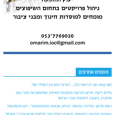
פוסטים אחרונים
מזון קפוא טוב לבריאות הלב… למרות המוניטין השלילי שלו
מילים ריקות: איראן ההרוסה והמובסת מאיימת שתחסום את מצרי באב
אלמנדב בתגובה לחסימת מצרי הורמוז!
נשיא איראן: המדינה נמצאת "מרחק שבועות מהתמוטטות". רקע ומשמעות!
השפעת הפגיעה בתעשיית הדשנים בעולם עקב מלחמת איראן ארה"ב וישראל