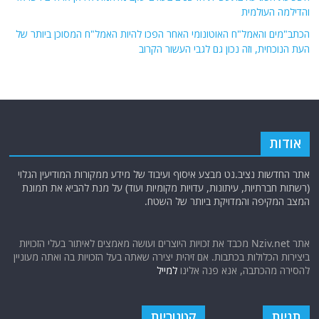
והדילמה העולמית
הכתב"מים והאמל"ח האוטונומי האחר הפכו להיות האמל"ח המסוכן ביותר של
העת הנוכחית, וזה נכון גם לגבי העשור הקרוב
אודות
אתר החדשות נציב.נט מבצע איסוף ועיבוד של מידע ממקורות המודיעין הגלוי
(רשתות חברתיות, עיתונות, עדויות מקומיות ועוד) על מנת להביא את תמונת
המצב המקיפה והמדויקת ביותר של השטח.
אתר Nziv.net מכבד את זכויות היוצרים ועושה מאמצים לאיתור בעלי הזכויות
ביצירות הכלולות בכתבות. אם זיהית יצירה שאתה בעל הזכויות בה ואתה מעוניין
להסירה מהכתבה, אנא פנה אלינו
למייל
תגיות
קטגוריות