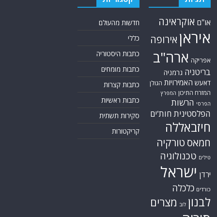
אוקראינה
או"ם
חדשות מהעולם
איראן
אירופה
כללי
ארה"ב
כתבות היסטוריה
אפריקה
כתבות מומחים
בריטניה
גרמניה
האמירויות
דאעש
הגולן
כתבות קצרות
המזרח התיכון
המפרץ
כתבות ראשיות
הרשות
הפרסי
הפלסטינית
חות'ים
סקירות תשתית
חיזבאללה
קריקטורות
טורקיה
חמאס
טכנולוגיה
טילים
ישראל
ירדן
כלכלה
כורדים
לבנון
מצרים
לוב