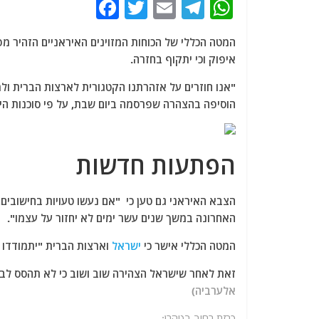
F
T
E
T
W
a
w
m
el
h
המטה הכללי של הכוחות המזוינים האיראניים הזהיר מפ
c
itt
ai
e
at
איפוק וכי יתקוף בחזרה.
e
er
l
g
s
"אנו חוזרים על אזהרתנו הקטגורית לארצות הברית ול
b
ra
A
הוסיפה בהצהרה שפרסמה ביום שבת, על פי סוכנות היד
o
m
p
o
p
הפתעות חדשות
k
הצבא האיראני גם טען כי "אם נעשו טעויות בחישובי
האחרונה במשך שנים עשר ימים לא יחזור על עצמו".
המטה הכללי אישר כי
ישראל
וארצות הברית "יתמודדו 
זאת לאחר שישראל הצהירה שוב ושוב כי לא תהסס לבצ
אלערביה)
כרזת רחוב בטהרן: