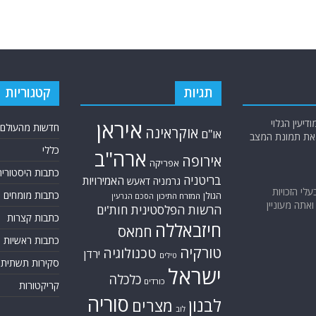
תגיות
קטגוריות
יעין הגלוי
איראן
חדשות מהעולם
אוקראינה
או"ם
א את תמונת המצב
כללי
ארה"ב
אירופה
אפריקה
כתבות היסטוריה
בריטניה
האמירויות
גרמניה
דאעש
בעלי הזכויות
כתבות מומחים
הגולן
המזרח התיכון
הסכם הגרעין
אתה מעוניין
הרשות הפלסטינית
חות'ים
כתבות קצרות
חיזבאללה
חמאס
כתבות ראשיות
טורקיה
טכנולוגיה
ירדן
טילים
סקירות תשתית
ישראל
כלכלה
כורדים
קריקטורות
סוריה
לבנון
מצרים
לוב