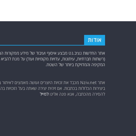
אודות
אתר החדשות נציב.נט מבצע איסוף ועיבוד של מידע ממקורות המוד
(רשתות חברתיות, עיתונות, עדויות מקומיות ועוד) על מנת להבי
המקיפה והמדויקת ביותר של השטח.
אתר Nziv.net מכבד את זכויות היוצרים ועושה מאמצים לאיתור 
ביצירות הכלולות בכתבות. אם זיהית יצירה שאתה בעל הזכויות בה ו
להסירה מהכתבה, אנא פנה אלינו
למייל