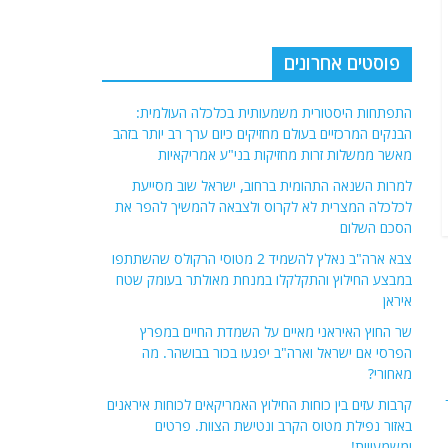
פוסטים אחרונים
התפתחות היסטורית משמעותית בכלכלה העולמית:
הבנקים המרכזיים בעולם מחזיקים כיום ערך רב יותר בזהב
מאשר ממשלות זרות מחזיקות בני"ע אמריקאיות
למרות השנאה התהומית ברחוב, ישראל שוב מסייעת
לכלכלה המצרית לא לקרוס ולצבאה להמשיך להפר את
הסכם השלום
צבא ארה"ב נאלץ להשמיד 2 מטוסי הרקולס שהשתתפו
במבצע החילוץ והתקלקלו במנחת מאולתר בעומק שטח
איראן
שר החוץ האיראני מאיים על השמדת החיים במפרץ
הפרסי אם ישראל וארה"ב יפגעו בכור בבושהר. מה
מאחורי?
קרבות עזים בין כוחות החילוץ האמריקאים לכוחות איראנים
באזור נפילת מטוס הקרב ונטישת הצוות. פרטים
ומשמעויות!