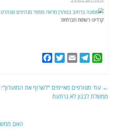
קרדיט: רשתות חברתיות
F
T
E
T
W
a
w
m
el
h
c
itt
ai
e
at
e
er
l
g
s
←
עוד מטורפים מאיימים "לשרוף את המועדון": 
b
ra
A
ממשלת לבנון לא נרתעת
o
m
p
o
p
האם ממשלת
k