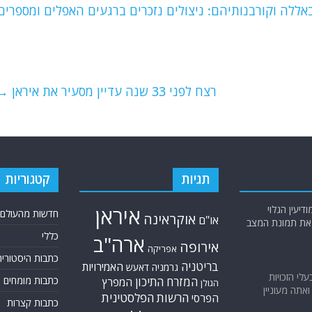
אללה וקורבנותיהם: ניצולים נזכרים ברגעים האפלים ומספרים
רצח לפני 33 שנה עדיין מסעיר את איראן
→
תגיות
קטגוריות
יעין הגלוי
איראן
חדשות מהעולם
אוקראינה
או"ם
א את תמונת המצב
כללי
ארה"ב
אירופה
אפריקה
כתבות היסטוריה
בריטניה
האמירויות
גרמניה
דאעש
בעלי הזכויות
המזרח התיכון
כתבות מומחים
המפרץ
הגולן
אתה מעוניין
הרשות הפלסטינית
הפרסי
כתבות קצרות