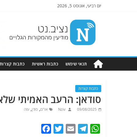
יום רביעי, אוגוסט 5, 2026
Nziv.net
מודיעין
מהמקורות
הגלויים
תנאי שימוש
כתבות ראשיות
כתבות קצרות
כתבות קצרות
סודאן: הרעב האמיתי שלא
,
,
09/08/2025
Nziv
או"ם
סודן
עזה
F
T
E
T
W