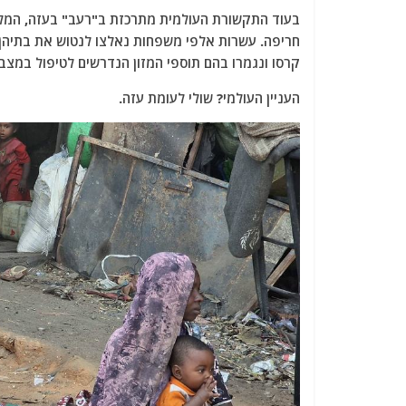
a
w
m
el
h
בעוד התקשורת העולמית מתרכזת ב"רעב" בעזה, המל
c
itt
ai
e
at
חריפה. עשרות אלפי משפחות נאלצו לנטוש את בתיהן, וכ
e
er
l
g
s
קרסו ונגמרו בהם תוספי המזון הנדרשים לטיפול במצבי
b
ra
A
העניין העולמי? שולי לעומת עזה.
o
m
p
o
p
k