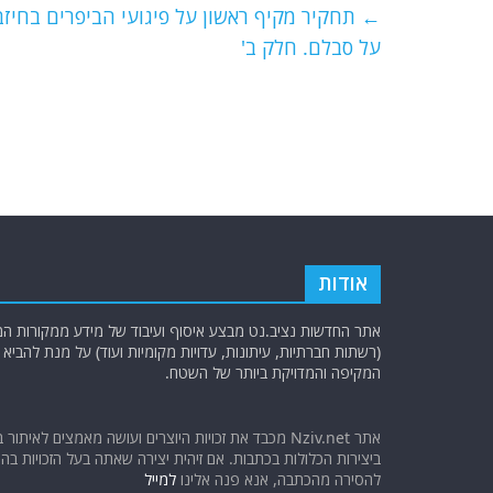
e
er
l
g
s
←
תחקיר מקיף ראשון על פיגועי הביפרים בחיזב
b
ra
A
על סבלם. חלק ב'
o
m
p
o
p
k
אודות
אתר החדשות נציב.נט מבצע איסוף ועיבוד של מידע ממקורות המוד
(רשתות חברתיות, עיתונות, עדויות מקומיות ועוד) על מנת להבי
המקיפה והמדויקת ביותר של השטח.
אתר Nziv.net מכבד את זכויות היוצרים ועושה מאמצים לאיתור 
ביצירות הכלולות בכתבות. אם זיהית יצירה שאתה בעל הזכויות בה ו
להסירה מהכתבה, אנא פנה אלינו
למייל