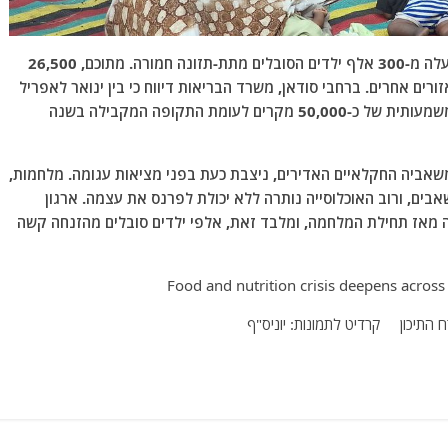
על פי נתוני ארגון יוניס"ף, רק במחוז ח'רטום ישנם למעלה מ-300 אלף ילדים הסובלים מתת-תזונה חמורה. מתוכם, 26,500
רים אחרים. ברחבי סודאן, משרד הבריאות דיווח כי בין ינואר לאפריל
השנה, נרשמו 130,322 מקרים של תת-תזונה, עלייה משמעותית של כ-50,000 מקרים לעומת התקופה המקבילה בשנה
שאביה החקלאיים האדירים, ניצבת כעת בפני מציאות עגומה. מלחמות,
בים, ורוב האוכלוסייה נותרה ללא יכולת לפרנס את עצמה. ארגון
45, ילדים מתו מתת-תזונה מאז תחילת המלחמה, ומלבד זאת, אלפי ילדים סובלים מהזנחה קשה
 התיכון קרדיט לתמונות: יוניס"ף