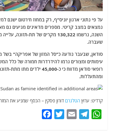
נמצאים במצב קריטי. מספרים מדאיגים מגיעים גם מאזו
שעברה.
סודאן, שבעבר נודעה כ"סל המזון של אפריקה" בשל מ
עימותים ומצורים גרמו להידרדרות חמורה של כלל המשא
רופאי סודאן מדווח כי כ-000
ומהתעללות.
קרדיט: ערוץ
הטלגרם
דורון פסקין – הכסף שמניע את המזרח
F
T
E
T
W
a
w
m
el
h
c
itt
ai
e
at