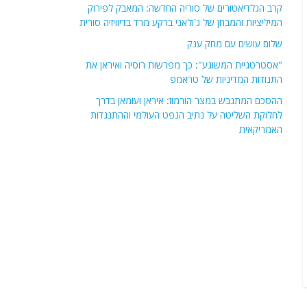
קרב הגלדיאטורים של סוריה החדשה: המאבק לפירוק
המיליציות והמבחן של ג'ולאני ברקע מרד בדיוויזיה סורית
שלום עושים עם מחק ענק
"אסטרטגיית המשוגע": כך מפרשות רוסיה ואיראן את
התנודות המדיניות של טראמפ
ההסכם המתגבש במצר הורמוז: איראן ועומאן בדרך
לחלוקת השליטה על נתיב הנפט העולמי וההתנגדות
האמריקאית