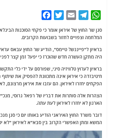
F
T
E
T
W
a
w
m
el
h
c
itt
ai
e
at
המלחמה וצפויים לחזור בשבועות הקרובים.
e
er
l
g
s
בראיון ל"פייננשל טיימס", הודיע שר החוץ עבאס ער
b
ra
A
היה מתקן העשרה חדש שהוכרז כי יפעל זמן קצר לפני
o
m
p
o
p
ח'טיבזדה כי איראן אינה מתכוונת להפסיק את שיתוף ה
k
הפקחים יחזרו לאיראן. הם עזבו את איראן מרצונם, ל
הארגון לא יחזרו לאיראן לעת עתה.
דובר משרד החוץ האיראני הודיע באותו יום כי סגן מנכ
המשא ומתן האפשרי הקרוב בין סבא"א לאיראן "לא יכ