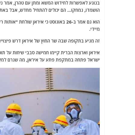
בנוגע לאפשרות לחידוש המשא ומתן עם טהרן, אמר נשי
הושמדו, נמחקו… הם יכולים להתחיל מחדש, אבל באתר
הוא גם אמר ב-26 באוגוסט כי איראן שולחת
מיידי.
זה מגיע בתקופה שבה שר החוץ של איראן דרש פיצויי
איראן וארצות הברית קיימו חמישה סבבי שיחות על תוכ
ישראל פתחה במתקפת פתע על איראן, מה שגרם למלחמה בת 12 יום בין 