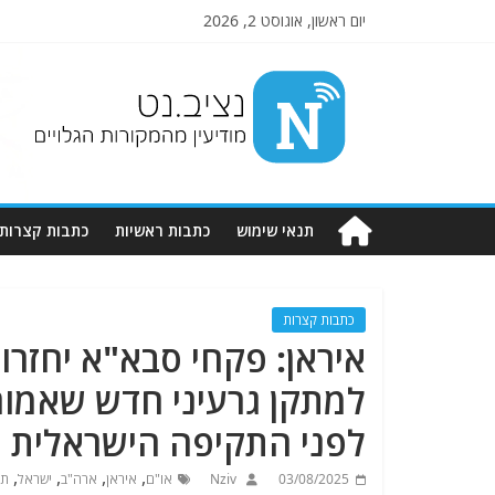
יום ראשון, אוגוסט 2, 2026
Nziv.net
מודיעין
מהמקורות
הגלויים
תנאי שימוש
כתבות ראשיות
כתבות קצרות
כתבות קצרות
איראן: פקחי סבא"א יחזרו
למתקן גרעיני חדש שאמור
לפני התקיפה הישראלית
,
,
,
,
03/08/2025
Nziv
או"ם
איראן
ארה"ב
ישראל
תו