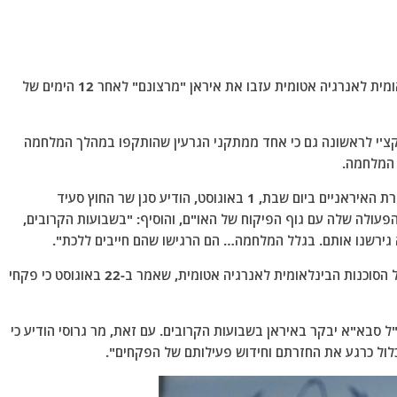
סגן שר החוץ של איראן אומר כי פקחי הסוכנות הבינלאומית לאנרגיה אטומית עזבו את איראן "מרצונם" לאחר 12 הימים של
אקצ'י לראשונה גם כי אחד ממתקני הגרעין שהותקפו במהלך המלחמה
 המלחמה.
בראיון לערוץ טלוויזיה סיני, שפורסם על ידי כלי התקשורת האיראניים ביום שבת, 1 באוגוסט, הודיע סגן שר החוץ סעיד
פעולה שלה עם גוף הפיקוח של האו"ם, והוסיף: "בשבועות הקרובים,
א גירשנו אותם. בגלל המלחמה… הם הרגישו שהם חייבים ללכת".
הצהרות אלה סותרות את דבריו של רפאל גרוסי, מנכ"ל הסוכנות הבינלאומית לאנרגיה אטומית, שאמר ב-22 באוגוסט כי פקחי
"ל סבא"א יבקר באיראן בשבועות הקרובים. עם זאת, מר גרוסי הודיע כי
לול כרגע את החזרתם וחידוש פעילותם של הפקחים".