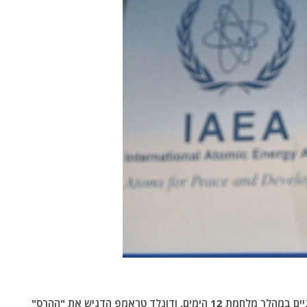
ישראל וארצות הברית תקפו שלושה אתרי גרעין איראניים במהלך מלחמת 12 הימים, ודונלד טראמפ הדגיש את "ההרס"