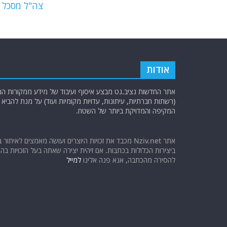
צה"ל מסכל ע
k
אודות
אתר החדשות נציב.נט מבצע איסוף ועיבוד של מידע ממקורות המוד
(רשתות חברתיות, עיתונות, עדויות מקומיות ועוד) על מנת להבי
המקיפה והמדויקת ביותר של השטח.
אתר Nziv.net מכבד את זכויות היוצרים ועושה מאמצים לאיתור 
ביצירות הכלולות בכתבות. אם זיהית יצירה שאתה בעל הזכויות בה ו
להסירה מהכתבה, אנא פנה אלינו
למייל