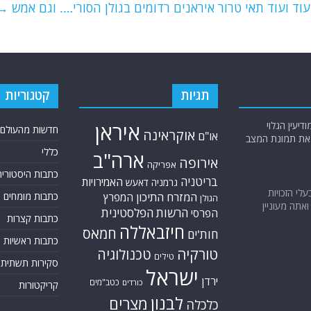
וד ועוד תאי טרור איראנים רדומים בגולן הסורי…. וגם אמש
→
תגיות
קטגוריות
יעין הגלוי
איראן
חדשות מהעולם
אוקראינה
או"ם
א את תמונת המצב
כללי
ארה"ב
אירופה
אפריקה
כתבות היסטוריה
בריטניה
האמירויות
גרמניה
דאעש
בעלי הזכויות
המזרח התיכון
כתבות מומחים
המפרץ
הגולן
אתה מעוניין
הרשות הפלסטינית
הפרסי
כתבות קצרות
חיזבאללה
חמאס
חות'ים
כתבות ראשיות
טורקיה
טכנולוגיה
טילים
סקירות תשתית
ישראל
ירדן
כטב"מים
כורדים
קריקטורות
לבנון
מצרים
כלכלה