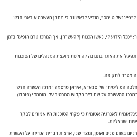
ל"פייננשל טיימס", הודיע לראשונה כי מתקן העשרה איראני חדש
: "ככל הידוע לי, נעשו הכנות [להעשרה], אך המרכז טרם הופעל בזמן
כי תפעיל את האתר בתגובה להחלטת מועצת המנהלים של הסוכנות
ה מטרה לתקיפה.
-12 ביוני כי בתגובה ל"החלטה הפוליטית" של סבא"א, איראן פרסמה "מרכז העשרה חדש
מרכז ההעשרה על שם ד"ר הקדוש המרטיר עלי מוחמדי (פורדו)
נלאומית לאנרגיה אטומית כי פקחי הסוכנות היו אמורים לבקר
פות ישראליות.
ניום בשום פנים ואופן, ומצד שני, ארצות הברית הכריזה על העשרת