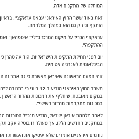
המוחלט של מתקנים אלה.
זאת בעוד ששר החוץ האיראני עבאס עראקצ'י, בראיון 
הותקף וניזוק גם הוא במהלך המלחמה.
עראקצ'י הכריז על מיקום המרכז כ"ליד איספהאן" ואמר
ההתקפה".
יום לפני תחילת התקיפות הישראליות, הודיעה טהרן 
הבינלאומית לאנרגיה אטומית.
זוהי הפעם הראשונה שאיראן מאשרת כי גם אתר זה הי
משרד החוץ האיראני הודיע ב
במקום מאובטח, שיחליף את המכונות מהדור הראשון ב
במכונות מתקדמות מהדור השישי".
לאחר מלחמת איראן-ישראל, הודיע מנכ"ל הסוכנות הבי
במתקנים החדשים הללו, אך פעולה זו בוטלה עקב תקי
גורמים איראניים אומרים שלא יפסיקו את העשרת האור