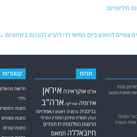
ט מיליונרים!
ים צפויים להפגש ביום חמישי כדי להגיע להבנות ביטחוניות
→
תגיות
קטגוריות
יעין הגלוי
איראן
חדשות מהעולם
אוקראינה
או"ם
א את תמונת המצב
כללי
ארה"ב
אירופה
אפריקה
כתבות היסטוריה
בריטניה
האמירויות
גרמניה
דאעש
בעלי הזכויות
המזרח התיכון
המפרץ הפרסי
כתבות מומחים
הגולן
אתה מעוניין
הרשות הפלסטינית
חות'ים
כתבות קצרות
חיזבאללה
חמאס