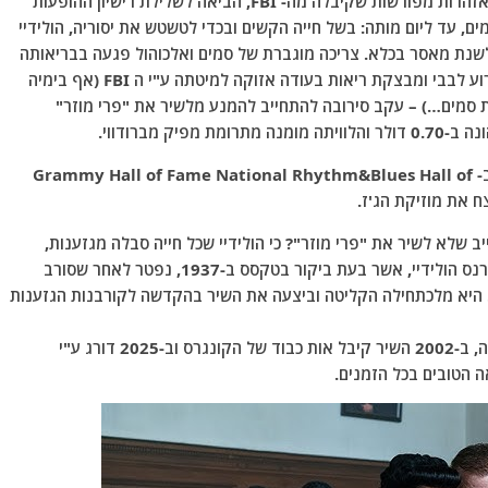
התעקשותה של הולידיי לשיר את שיר המחאה, למרות אזהרות מפורשות שקיבלה מה- FBI, הביאה לשלילת רישיון ההופעות
, עד ליום מותה: בשל חייה הקשים ובכדי לטשטש את יסוריה, הולידיי
הפלילה ולהכניסה לשנת מאסר בכלא. צריכה מוגברת של סמים ואלכוהול פגעה בבריאותה
והיא אושפזה על רקע שחמת הכבד עד לפטירתה מאירוע לבבי ומבצקת ריאות בעודה אזוקה למיטתה ע"י ה FBI (אף בימיה
סמים…) – עקב סירובה להתחייב להמנע מלשיר את "פרי מוזר"
 מברודווי.
היא זכתה ב-4 פרסי גראמי לאחר מותה ובמקום כבוד ב- Grammy Hall of Fame National Rhythm&Blues Hall of
שלא לשיר את "פרי מוזר"? כי הולידיי שכל חייה סבלה מגזענות,
התחברה אישית לשיר שתמיד הזכיר לה את אביה קלארנס הולידיי, אשר בעת ביקור בטקסס ב-1937, נפטר לאחר שסורב
ר. היא מלכתחילה הקליטה וביצעה את השיר בהקדשה לקורבנות הגזענות
רק ב-1999 הטיים הכריז על השיר כשיר הטוב של המאה, ב-2002 השיר קיבל אות כבוד של הקונגרס וב-2025 דורג ע"י