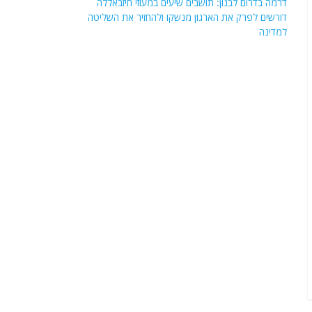
דרמה בדרום לבנון: תושבים שיעים במעוזי חיזבאללה
דורשים לפרק את הארגון מנשקו ולהחזיר את השליטה
למדינה