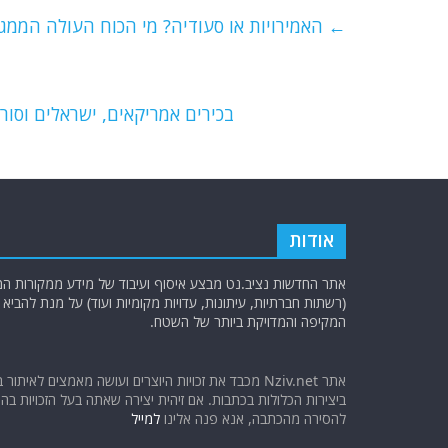
e
er
l
g
s
←
האמירויות או סעודיה? מי הכוח העולה הממגנ
b
ra
A
o
m
p
o
p
בכירים אמריקאים, ישראלים וסור
k
אודות
אתר החדשות נציב.נט מבצע איסוף ועיבוד של מידע ממקורות המוד
(רשתות חברתיות, עיתונות, עדויות מקומיות ועוד) על מנת להבי
המקיפה והמדויקת ביותר של השטח.
אתר Nziv.net מכבד את זכויות היוצרים ועושה מאמצים לאיתור 
ביצירות הכלולות בכתבות. אם זיהית יצירה שאתה בעל הזכויות בה ו
להסירה מהכתבה, אנא פנה אלינו
למייל