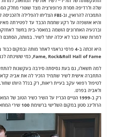
שלה ולרדיפה חסרת פרופורציה מצד שוטרי מחלק הסמים
התמכרה להרואין, וב-FBI הצליחו ל
וברגעיה האחרונים הושמה במאסר-בית בחשד לאחזקת 
למרות שאז כבר לא יכלה יותר לשיר. במותה, הסתכם הונה ב-0.70 דולר והלוויתה מומנה מתרומת מפיק
Fame, Rock&Roll Hall of Fame, כמי ששינתה לנצח את מוזיקת הג'ז.
למה תשאלו, גם בעת גסיסתה סירבה בעקשנות להתחייב 
לטיפול רפואי עקב בעיית ריאות, רק בגלל היותו שחו
ולאביה בפרט.
הרולינג סטון במקום השלישי ברשימת 100 שירי המחאה הטובים בכל הזמנים.