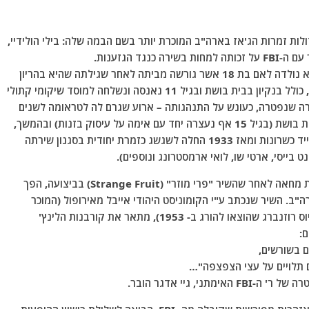
ייגן – מגדולות זמרות הג'אז בארה"ב המוכרת יותר בשם הבמה שלה: בילי הולידיי,
 הגזענות.
44 שנות חייה היו מלאי סבל, כאב אומללות ויסורים. היא נולדה לאם בת 18 אשר גורשה מביתה לאחר שגילתה שהיא בהריון
ונאלצה לעבוד בהמשך כיצאנית. כילדה נאלצה לעבוד, כולל בנקיון בבית בושת ובגיל 11 נאנסה ונשלחה למוסד שיקומי קתולי
ערה שנפטרה, כעונש על התנהגותה – ארוע שגרם לה לטראומה לשנים
רבות), משם ברחה ועבדה בעבודות מזדמנות כולל בבית בושת (בגיל 15 אף נעצרה יחד עם אימה על עיסוק בזנות) ובהמשך,
במועדוני לילה בניו יורק – שם התגלתה בגיל 17 ע"י צייד כשרונות ומאז 1933 החלה לשגשג כזמרת יחודית בסגנון שירתה
 בייסי, ארטי שו, לואי ארמסטרונג ונוספים).
לצד שירת הג'אז, להולידיי מורשת חשובה ביותר כזמרת מחאה לאחר שהשיר "פרי מוזר" (Strange Fruit) בביצועה, הפך
"ב. השיר שנכתב ע"י הקומוניסט היהודי אייבל מאירופול (המוכר
כאביהם המאמץ של בניהם של מרגלי האטום אתל ויוליוס רוזנברג שהוצאו להורג ב- 1953), מתאר את קורבנות הלינץ'
:
ם בשורשים,
ם תלויים על עצי הצפצפה"…
, גיי אדגר הובר.