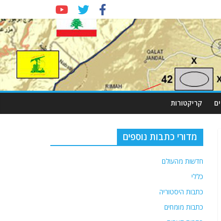
ם
קריקטורות
מדורי כתבות נוספים
חדשות מהעולם
כללי
כתבות היסטוריה
כתבות מומחים