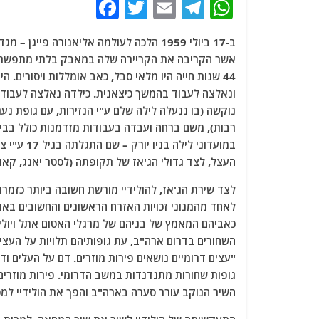
F
T
E
T
W
a
w
m
el
h
ב-17 ביולי 1959 הלכה לעולמה אליאנורה פ
c
itt
ai
e
at
אשר הקריבה את הקריירה שלה במאבק בלתי מתפשר עם ה-FBI על זכותה למחות בשירה כנגד
e
er
l
g
s
b
ra
A
נוקשה (בו ננעלה לילה שלם ע"י הנזירות, עם גופת נ
o
m
p
o
p
k
העצל, לצד גדולי הג'אז של תקופתה (לסטר יאנג, קאונט
לאחד מהמנוני זכויות האזרח הראשונים והחשובים בארה
השחורים בדרום ארה"ב, עת גופותיהם תלויות על העצים
"עצים דרומיים נושאים פירות מוזרים. דם על העלים וד
גופות שחורות מתנדנדות במשב הדרומי. פירות מוזרי
השיר הנוקב עורר סערה בארה"ב והפך את הולידיי למטרה של ר' ה-FBI האימתני