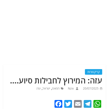
קריקטורות
עזה: המירוץ לחבילות סיוע….
,
,
20/07/2025
Nziv
חמאס
ישראל
עזה
F
T
E
T
W