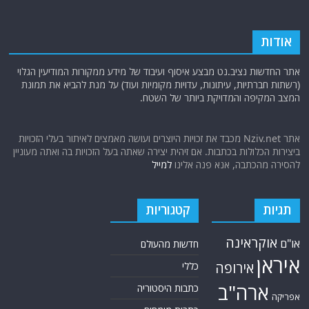
אודות
אתר החדשות נציב.נט מבצע איסוף ועיבוד של מידע ממקורות המודיעין הגלוי
(רשתות חברתיות, עיתונות, עדויות מקומיות ועוד) על מנת להביא את תמונת
המצב המקיפה והמדויקת ביותר של השטח.
אתר Nziv.net מכבד את זכויות היוצרים ועושה מאמצים לאיתור בעלי הזכויות
ביצירות הכלולות בכתבות. אם זיהית יצירה שאתה בעל הזכויות בה ואתה מעוניין
להסירה מהכתבה, אנא פנה אלינו
למייל
תגיות
קטגוריות
אוקראינה
או"ם
חדשות מהעולם
איראן
אירופה
כללי
ארה"ב
כתבות היסטוריה
אפריקה