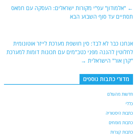
e
er
l
g
s
←
"אלמודון" עפ"י מקורות ישראלים: העסקה עם חמאס
b
ra
A
תסתיים עד סוף השבוע הבא
o
m
p
o
p
אנחנו כבר לא לבד: סין חושפת מערכת לייזר אוטונומית
k
לחלוטין להגנה מפני כטב"מים עם תכונות דומות למערכת
"קרן אור" הישראלית
→
מדורי כתבות נוספים
חדשות מהעולם
כללי
כתבות היסטוריה
כתבות מומחים
כתבות קצרות