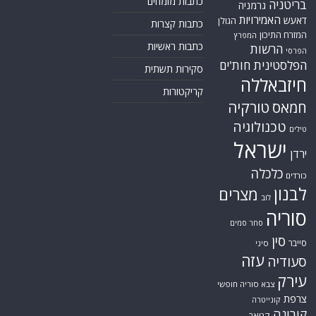
כתבות מומחים
בריטניה
גרמניה
האמירויות
דאעש
הגולן
כתבות קצרות
המזרח התיכון
המפרץ
כתבות ראשיות
הרשות
הפרסי
הפלסטינית
חות'ים
סקירות תשתית
חיזבאללה
קריקטורות
טורקיה
חמאס
טכנולוגיה
טילים
ישראל
ירדן
כלכלה
כורדים
לבנון
מצרים
לוב
סוריה
סחר סמים
סין
סייבר
סיני
עזה
סעודיה
עירק
צבא סוריה חופשי
צרפת
קונייטרה
קורונה
קטאר