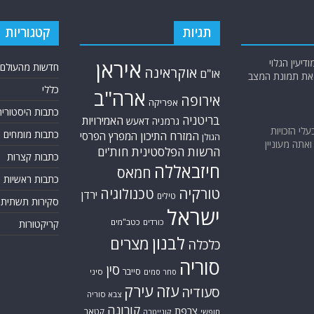
תגיות
קטגוריות
יעין הגלוי
איראן
חדשות מהעולם
אוקראינה
או"ם
א את תמונת המצב
כללי
ארה"ב
אירופה
אפריקה
כתבות היסטוריה
בריטניה
האמירויות
גרמניה
דאעש
בעלי הזכויות
כתבות מומחים
המזרח התיכון
המפרץ הפרסי
הגולן
אתה מעוניין
הרשות הפלסטינית
חות'ים
כתבות קצרות
חיזבאללה
חמאס
כתבות ראשיות
טורקיה
טכנולוגיה
ירדן
טילים
סקירות תשתית
ישראל
כורדים
כטב"מים
קריקטורות
לבנון
מצרים
כלכלה
סוריה
סין
סייבר
סיני
סחר סמים
עזה
עירק
סעודיה
צבא סוריה
קורונה
צרפת
קטאר
חופשי
קונייטרה