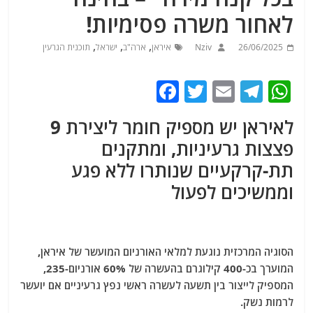
לאחור משרה פסימיות!
,
,
,
26/06/2025
Nziv
איראן
ארה"ב
ישראל
תוכנית הגרעין
F
T
E
T
W
a
w
m
el
h
לאיראן יש מספיק חומר ליצירת 9
c
itt
ai
e
at
פצצות גרעיניות, ומתקנים
e
er
l
g
s
תת-קרקעיים שנותרו ללא פגע
b
ra
A
וממשיכים לפעול
o
m
p
o
p
k
הסוגיה המרכזית נוגעת למלאי האורניום המועשר של איראן,
המוערך בכ-400 קילוגרם בהעשרה של 60% אורניום-235,
המספיק לייצור בין תשעה לעשרה ראשי נפץ גרעיניים אם יועשר
לרמות נשק.