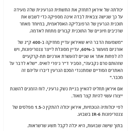
יכולתה של איראן לתחזק את התשתית הגרעינית שלה מעידה
על כך שגישה צבאית לבדה אינה מספיקה כדי לשבש את
תוכנית הגרעין של הרפובליקה האסלאמית, במיוחד מאחר
שרכיבים חיוניים של התוכנית קבורים מתחת לאדמה.
"משמעות הדבר היא שאיראן עדיין מחזיקה ב-400 ק"ג של
אורניום מועשר ב-60%, עדיין מסוגלת לייצר צנטריפוגות, ויש
לה לפחות אתר או שניים להעשרת אורניום תת-קרקעיים
שזהותם טרם נקבעה", הסביר ד"ר ג'פרי לואיס. "שלא לדבר על
האתרים הסודיים שמתנגדי הסכם הגרעין דיברו עליהם זה
מכבר."
אם איראן תחליט להאיץ בניית נשק גרעיני, לוח הזמנים להשגת
ייצורו עשוי להיות קצר מאוד.
לפי יכולותיה הנוכחיות, איראן יכולה להתקין כ-1.5 מפלסים של
צנטריפוגות IR-6 בשבוע.
בתוך שישה שבועות, היא יכלה לקבל תשע שרשראות.