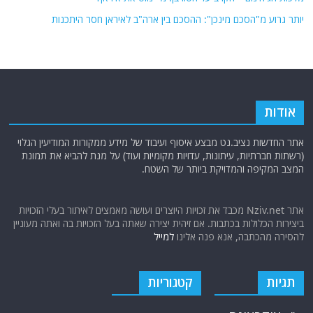
יותר גרוע מ"הסכם מינכן": ההסכם בין ארה"ב לאיראן חסר היתכנות
אודות
אתר החדשות נציב.נט מבצע איסוף ועיבוד של מידע ממקורות המודיעין הגלוי
(רשתות חברתיות, עיתונות, עדויות מקומיות ועוד) על מנת להביא את תמונת
המצב המקיפה והמדויקת ביותר של השטח.
אתר Nziv.net מכבד את זכויות היוצרים ועושה מאמצים לאיתור בעלי הזכויות
ביצירות הכלולות בכתבות. אם זיהית יצירה שאתה בעל הזכויות בה ואתה מעוניין
להסירה מהכתבה, אנא פנה אלינו
למייל
תגיות
קטגוריות