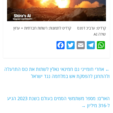
קרדיט: ערביכ דפנס קרדיט לתמונות: רשתות חברתיות + ערוץ
שירה AI
F
T
E
T
W
a
w
m
el
h
c
itt
ai
e
at
e
er
l
g
s
←
אחרי חומייני גם חמינאי נאלץ לשתות את כוס התרעלה
b
ra
A
ולהתחנן להפסקת אש במלחמה נגד ישראל
o
m
p
o
p
האו"ם: מספר משתמשי הסמים בעולם בשנת 2023 הגיע
k
ל-316 מיליון
→