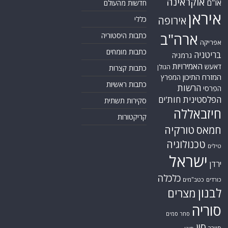
אוקראינה
או"ם
חדשות מהעולם
איראן
אירופה
כללי
ארה"ב
כתבות היסטוריה
אפריקה
כתבות מומחים
בריטניה
גרמניה
האמירויות
דאעש
הגולן
כתבות קצרות
המזרח התיכון
המפרץ
כתבות ראשיות
הרשות
הפרסי
הפלסטינית
חות'ים
סקירות תשתית
חיזבאללה
קריקטורות
טורקיה
חמאס
טכנולוגיה
טילים
ישראל
ירדן
כלכלה
כורדים
כטב"מים
לבנון
מצרים
סוריה
סחר סמים
סין