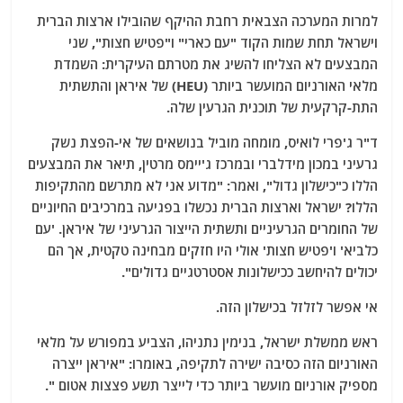
למרות המערכה הצבאית רחבת ההיקף שהובילו ארצות הברית
וישראל תחת שמות הקוד "עם כארי" ו"פטיש חצות", שני
המבצעים לא הצליחו להשיג את מטרתם העיקרית: השמדת
מלאי האורניום המועשר ביותר (HEU) של איראן והתשתית
התת-קרקעית של תוכנית הגרעין שלה.
ד"ר ג'פרי לואיס, מומחה מוביל בנושאים של אי-הפצת נשק
גרעיני במכון מידלברי ובמרכז ג'יימס מרטין, תיאר את המבצעים
הללו כ"כישלון גדול", ואמר: "מדוע אני לא מתרשם מהתקיפות
הללו? ישראל וארצות הברית נכשלו בפגיעה במרכיבים החיוניים
של החומרים הגרעיניים ותשתית הייצור הגרעיני של איראן. 'עם
כלביא' ו'פטיש חצות' אולי היו חזקים מבחינה טקטית, אך הם
יכולים להיחשב ככישלונות אסטרטגיים גדולים".
אי אפשר לזלזל בכישלון הזה.
ראש ממשלת ישראל, בנימין נתניהו, הצביע במפורש על מלאי
האורניום הזה כסיבה ישירה לתקיפה, באומרו: "איראן ייצרה
מספיק אורניום מועשר ביותר כדי לייצר תשע פצצות אטום ".