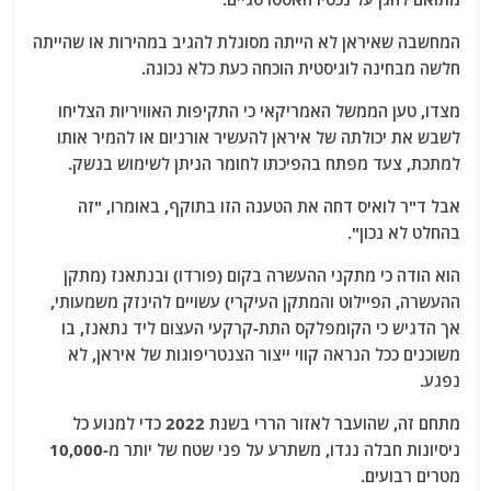
המחשבה שאיראן לא הייתה מסוגלת להגיב במהירות או שהייתה
חלשה מבחינה לוגיסטית הוכחה כעת כלא נכונה.
מצדו, טען הממשל האמריקאי כי התקיפות האוויריות הצליחו
לשבש את יכולתה של איראן להעשיר אורניום או להמיר אותו
למתכת, צעד מפתח בהפיכתו לחומר הניתן לשימוש בנשק.
אבל ד"ר לואיס דחה את הטענה הזו בתוקף, באומרו, "זה
בהחלט לא נכון".
הוא הודה כי מתקני ההעשרה בקום (פורדו) ובנתאנז (מתקן
ההעשרה, הפיילוט והמתקן העיקרי) עשויים להינזק משמעותי,
אך הדגיש כי הקומפלקס התת-קרקעי העצום ליד נתאנז, בו
משוכנים ככל הנראה קווי ייצור הצנטריפוגות של איראן, לא
נפגע.
מתחם זה, שהועבר לאזור הררי בשנת 2022 כדי למנוע כל
ניסיונות חבלה נגדו, משתרע על פני שטח של יותר מ-10,000
מטרים רבועים.