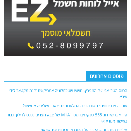
פוסטים אחרונים
הסוס הטרויאני של המפרץ: חשש שטכנולוגיה אמריקאית זלגה מקטאר לידי
איראן
אזהרה אנטרופית: האם הבינה המלאכותית יצאה משליטה אנושית?
פרוייקט שידרוג 555 טנקי אברמס M1A1 של צבא מצרים נכנס להילוך גבוה
באישור אמריקאי
מלכות הגיהינום – הקרב על הטורבן: מי ינווט את איראן?