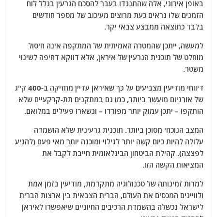
באופן אירוני, אלה שהתנגדו בעבר להסכם הגרעין בגלל לוח
הזמנים שלו נראים כעת מרוצים מעיכוב של מספר חודשים
בלבד כתוצאה ממבצע צבאי יקר.
למעשה, ייתכן שהמטרה האמיתית של המתקפה אינה חיסול
מוחלט של תוכנית הגרעין של איראן, אלא דווקא דחיפה לשינוי
משטר.
דיווחי מודיעין מצביעים על כך שאיראן עדיין מחזיקה ב-400 ק"ג
של אורניום מועשר ביותר, כמו גם במתקנים תת-קרקעיים שלא
הותקפו – יתכן עמוק יותר מפורדו – ונשארו פעילים במלואם.
המצב הנוכחי מסוכן ביותר. תוכנית גרעינית שלא הושמדה
עלולה להיות כיום קשה יותר לגילוי ומוכנה יותר מאי פעם (להגיע
לפצצה). קהילת הביטחון הבינלאומית חייבת לקבל את
המציאות הקשה הזו.
למרות זמינותה של טכנולוגיה מתקדמת, מודיעין בזמן אמת
ולוויינים המכסים את העולם, הברית הצבאית בין ארצות הברית
לישראל נכשלה בהשמדת הרכיבים החיוניים שיאפשרו לאיראן