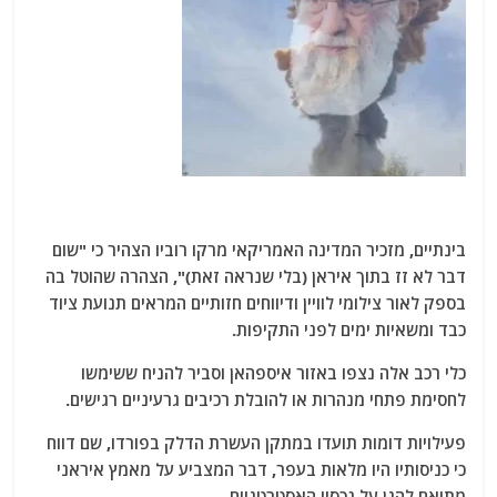
בינתיים, מזכיר המדינה האמריקאי מרקו רוביו הצהיר כי "שום
דבר לא זז בתוך איראן (בלי שנראה זאת)", הצהרה שהוטל בה
בספק לאור צילומי לוויין ודיווחים חזותיים המראים תנועת ציוד
כבד ומשאיות ימים לפני התקיפות.
כלי רכב אלה נצפו באזור איספהאן וסביר להניח ששימשו
לחסימת פתחי מנהרות או להובלת רכיבים גרעיניים רגישים.
פעילויות דומות תועדו במתקן העשרת הדלק בפורדו, שם דווח
כי כניסותיו היו מלאות בעפר, דבר המצביע על מאמץ איראני
מתואם להגן על נכסיו האסטרטגיים.