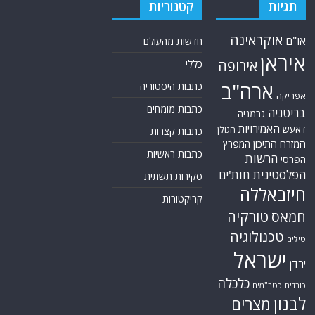
תגיות
קטגוריות
אוקראינה
או"ם
חדשות מהעולם
איראן
אירופה
כללי
ארה"ב
כתבות היסטוריה
אפריקה
כתבות מומחים
בריטניה
גרמניה
האמירויות
דאעש
הגולן
כתבות קצרות
המזרח התיכון
המפרץ
כתבות ראשיות
הרשות
הפרסי
הפלסטינית
חות'ים
סקירות תשתית
חיזבאללה
קריקטורות
טורקיה
חמאס
טכנולוגיה
טילים
ישראל
ירדן
כלכלה
כורדים
כטב"מים
לבנון
מצרים