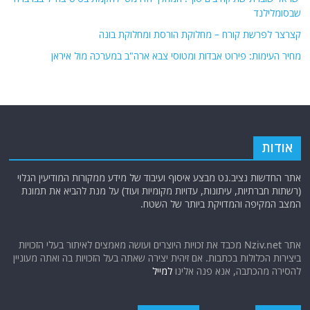
שבסומלילנד
קצרצר לפרשת קורח – מחלוקת הורסת ומחלוקת בונה
מחיר העימות: פירוט אבדות ומטוסי צבא ארה"ב במערכה מול איראן
אודות
אתר החדשות נציב.נט מבצע איסוף ועיבוד של מידע ממקורות המודיעין הגלוי
(רשתות חברתיות, עיתונות, עדויות מקומיות ועוד) על מנת להביא את תמונת
המצב המקיפה והמדויקת ביותר של השטח.
אתר Nziv.net מכבד את זכויות היוצרים ועושה מאמצים לאיתור בעלי הזכויות
ביצירות הכלולות בכתבות. אם זיהית יצירה שאתה בעל הזכויות בה ואתה מעוניין
להסירה מהכתבה, אנא פנה אלינו
למייל