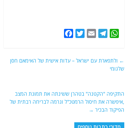
F
T
E
T
W
a
w
m
el
h
c
itt
ai
e
at
e
er
l
g
s
←
ולתפארת עם ישראל – עדות אישית של האימאם חסן
b
ra
A
שלגומי
o
m
p
o
p
התקיפה "הקטנה" בטהרן ששינתה את תמונת המצב
k
,איפשרה את חיסול הרמטכ"ל וגרמה לבריחה רבתית של
הפיקוד הבכיר
→
מדורי כתבות נוספים