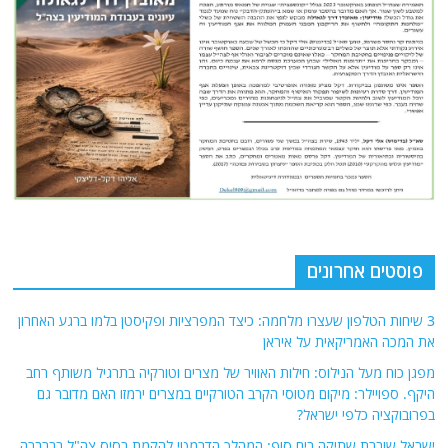
פוסטים אחרונים
3 שיחות הטלפון שעצרו מלחמה: כיצד המפרציות ופקיסטן בלמו ברגע האחרון
את המכה האמריקאית על איראן
מפגן כוח מעל הנילוס: חילות האוויר של מצרים וטורקיה בתרגיל משותף רחב
היקף. ספויילר: מיקום מטוסי הקרב הטורקיים במצרים ירמזו האם מדובר גם
בפרובוקציה כלפי ישראל?
ישראל שוברת שתיקה בים סוף: המהלך הדרמטי להקמת בסיס צה"ל בברברה