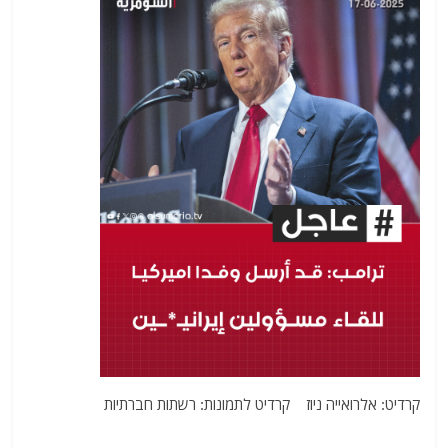
קרדיט: אלרואייה ניוז קרדיט לתמונות: רשתות חברתיות