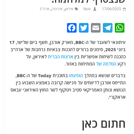
,
,
17/06/2025
Nziv
איראן
אירופה
ארה"ב
F
T
E
T
W
a
w
m
el
h
עיתונאי לשעבר של ה-BBC, מארק אורבן, חשף ביום שלישי, 17
c
itt
ai
e
at
ביוני 2025, סימנים ברורים להכנות צבאיות נרחבות של ארה"ב
e
er
l
g
s
כהכנה לשיחות אפשריות בין
ארצות הברית
לאיראן, על
b
ra
A
רקע
הסלמה של
המתיחות באזור.
o
m
p
בדברים שנשא במהלך
הופעתו
בתוכנית Today של ה-BBC,
o
p
התייחס אורבן לדיווחים על פגישה קרובה באמצע השבוע בין
הנושא ונותן האמריקאי סטיב ויטקוף לשר החוץ האיראני עבאס
k
אראקצ'י.
חתום כאן