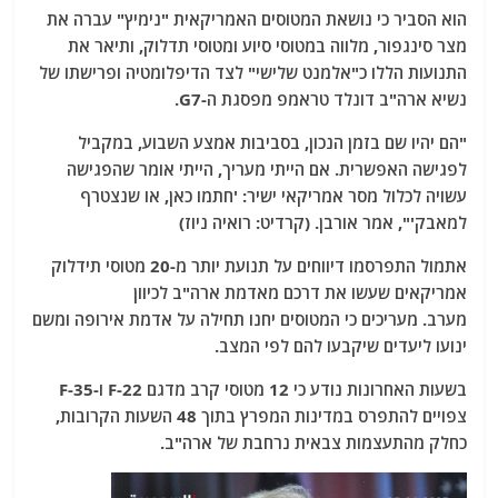
הוא הסביר כי נושאת המטוסים האמריקאית "נימיץ" עברה את
מצר סינגפור, מלווה במטוסי סיוע ומטוסי תדלוק, ותיאר את
התנועות הללו כ"אלמנט שלישי" לצד הדיפלומטיה ופרישתו של
נשיא ארה"ב דונלד טראמפ מפסגת ה-G7.
"הם יהיו שם בזמן הנכון, בסביבות אמצע השבוע, במקביל
לפגישה האפשרית. אם הייתי מעריך, הייתי אומר שהפגישה
עשויה לכלול מסר אמריקאי ישיר: 'חתמו כאן, או שנצטרף
למאבק'", אמר אורבן. (קרדיט: רואיה ניוז)
אתמול התפרסמו דיווחים על תנועת יותר מ-20 מטוסי תידלוק
אמריקאים שעשו את דרכם מאדמת ארה"ב לכיוון
מערב.
מעריכים כי המטוסים יחנו תחילה על אדמת אירופה ומשם
ינועו ליעדים שיקבעו להם לפי המצב.
בשעות האחרונות נודע כי 12 מטוסי קרב מדגם F-22 ו-F-35
צפויים להתפרס במדינות המפרץ בתוך 48 השעות הקרובות,
כחלק מהתעצמות צבאית נרחבת של ארה"ב.