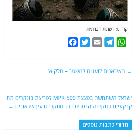
קרדיט: רשתות חברתיות
F
T
E
T
W
a
w
m
el
h
c
itt
ai
e
at
e
er
l
g
s
←
האיראנים לועגים למשטר – חלק א’
b
ra
A
o
m
p
o
p
ישראל השתמשה בפצצת MPR-500 לפריצת בונקרים תת
קרקעיים בתקיפה הרסנית נגד מתקני גרעין איראניים
→
k
מדורי כתבות נוספים