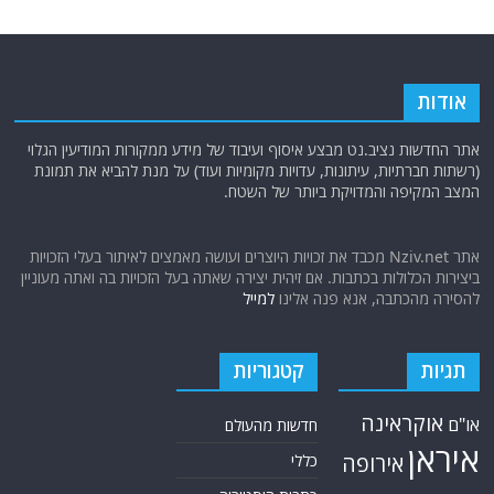
אודות
אתר החדשות נציב.נט מבצע איסוף ועיבוד של מידע ממקורות המודיעין הגלוי
(רשתות חברתיות, עיתונות, עדויות מקומיות ועוד) על מנת להביא את תמונת
המצב המקיפה והמדויקת ביותר של השטח.
אתר Nziv.net מכבד את זכויות היוצרים ועושה מאמצים לאיתור בעלי הזכויות
ביצירות הכלולות בכתבות. אם זיהית יצירה שאתה בעל הזכויות בה ואתה מעוניין
להסירה מהכתבה, אנא פנה אלינו
למייל
תגיות
קטגוריות
אוקראינה
או"ם
חדשות מהעולם
איראן
אירופה
כללי