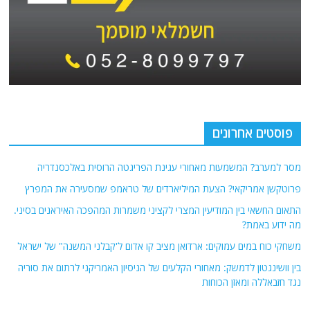
פוסטים אחרונים
מסר למערב? המשמעות מאחורי עגינת הפריגטה הרוסית באלכסנדריה
פרוטקשן אמריקאי? הצעת המיליארדים של טראמפ שמסעירה את המפרץ
התאום החשאי בין המודיעין המצרי לקציני משמרות המהפכה האיראנים בסיני.
מה ידוע באמת?
משחקי כוח במים עמוקים: ארדואן מציב קו אדום ל'קבלני המשנה" של ישראל
בין וושינגטון לדמשק: מאחורי הקלעים של הניסיון האמריקני לרתום את סוריה
נגד חזבאללה ומאזן הכוחות