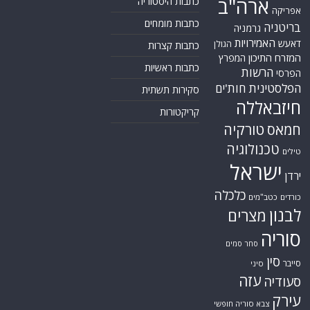
ארה"ב
כתבות היסטוריה
אפריקה
כתבות מומחים
בריטניה
גרמניה
האמירויות
דאעש
הגולן
כתבות קצרות
המזרח התיכון
המפרץ
כתבות ראשיות
הרשות
הפרסי
הפלסטינית
חות'ים
סקירות תשתית
חיזבאללה
קריקטורות
טורקיה
חמאס
טכנולוגיה
טילים
ישראל
ירדן
כלכלה
כורדים
כטב"מים
לבנון
מצרים
סוריה
סחר סמים
סין
סייבר
סיני
עזה
סעודיה
עירק
צבא סוריה חופשי