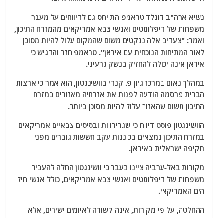
נשיא ארה"ב דונלד טראמפ התייחס גם לדיווחים על מעבר
משפחות של דיפלומטים ואנשי צבא אמריקאים מהמזרח התיכון,
ואמר: "צעדים אלה ננקטים משום שהמקום עלול להיות מסוכן
לאור המתיחות הנוכחית עם איראן". טראמפ חזר והדגיש כי
איראן אינה יכולה להחזיק בנשק גרעיני.
במהלך נאום במרכז ג'ון פ. קנדי ​​בוושינגטון, הוא אמר כי ארצות
הברית פרסמה הודעה לפנות את אזרחיה מאזורים במזרח
התיכון משום שהאזור עלול להיות מסוכן ביותר.
הוושינגטון פוסט דיווח כי שגרירויות ובסיסים צבאיים אמריקאים
במזרח התיכון נמצאים בכוננות עקב חששות גוברים מפני
תקיפה ישראלית באיראן.
מקורות באל-ערביה ציינו בעבר כי וושינגטון החלה להעביר
משפחות של דיפלומטים ואנשי צבא אמריקאים, כולל אנשי חיל
הים האמריקאי.
ההחלטה, על פי מקורות, אינה קשורה לאיומים ישירים, אלא