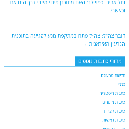
b
ra
A
ותל אביב. ספויילר: האם מתוכנן פינוי מיידי דרך הים אם
o
m
p
וכאשר?
o
p
k
דובר צה"ל: צה״ל פתח במתקפת מנע לפגיעה בתוכנית
הגרעין האיראנית
→
מדורי כתבות נוספים
חדשות מהעולם
כללי
כתבות היסטוריה
כתבות מומחים
כתבות קצרות
כתבות ראשיות
סקירות תשתית