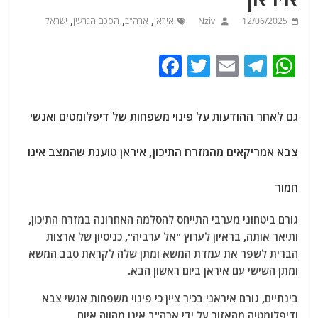
,
,
,
12/06/2025
Nziv
איראן
ארה"ב
הסכם הגרעין
ישראל
F
T
E
T
W
a
w
m
el
h
c
itt
ai
e
at
גם לאחר ההודעות על פינוי משפחות של דיפלומטים ואנשי
e
er
l
g
s
b
ra
A
צבא אמריקאים מהמזרח התיכון, איראן טוענת שהמצב אינו
o
m
p
חמור
o
p
k
גורם ביטחוני מערבי התייחס להסלמה האחרונה במזרח התיכון,
ותיאר אותה, בראיון לערוץ "אל ערביה", כניסיון של ארצות
הברית לשפר את עמדת המשא ומתן שלה לקראת סבב המשא
ומתן השישי עם איראן ביום ראשון הבא.
בינתיים, גורם איראני בכיר ציין כי פינוי משפחות אנשי צבא
ודיפלומטיה מהאזור על ידי ארה"ב אינו מהווה איום.