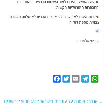
מגיעה כאמצעי זהירות לאור השיחות הגרעיניות המתוחות
וההצהרות הישראליות הקשות.
מקורות אישרו לאל-ערביה כי ארצות הברית לא שלחה תגבורת
צבאית נוספת לאזור.
קרדיט: אלערביה
F
T
E
T
W
a
w
m
el
h
c
itt
ai
e
at
e
er
l
g
s
←
ארה"ב אוסרת על עובדיה בישראל לנוע מחוץ לירושלים