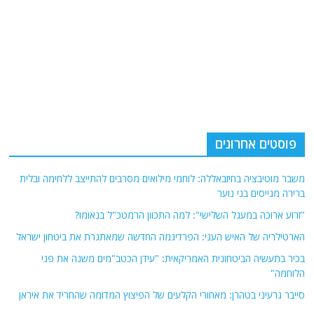
פוסטים אחרונים
משבר מוטיבציה בחיזבאללה: לוחמי מילואים מסרבים להתייצב ללחימה ובלית
ברירה מגייסים בני נוער
"זרוע ארוכה במעגל השלישי": למה התכוון הרמטכ"ל בנאומו?
הארטילריה של האיש העני: הפרדיגמה החדשה שמאתגרת את ביטחון ישראל
בכיר בתעשיה הביטחונית האמריקאית: "עידן הכטב"מים משנה את פני
הלוחמה"
סייבר גרעיני בטהרן: מאחורי הקלעים של הפיצוץ המדומה שהחריד את איראן