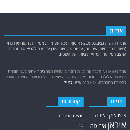
אודות
אתר החדשות נציב.נט מבצע איסוף ועיבוד של מידע ממקורות המודיעין הגלוי
(רשתות חברתיות, עיתונות, עדויות מקומיות ועוד) על מנת להביא את תמונת
המצב המקיפה והמדויקת ביותר של השטח.
אתר Nziv.net מכבד את זכויות היוצרים ועושה מאמצים לאיתור בעלי הזכויות
ביצירות הכלולות בכתבות. אם זיהית יצירה שאתה בעל הזכויות בה ואתה מעוניין
להסירה מהכתבה, אנא פנה אלינו
למייל
תגיות
קטגוריות
אוקראינה
או"ם
חדשות מהעולם
איראן
אירופה
כללי