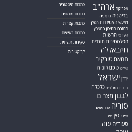
ארה"ב
כתבות היסטוריה
אפריקה
כתבות מומחים
בריטניה
גרמניה
האמירויות
דאעש
הגולן
כתבות קצרות
המזרח התיכון
המפרץ
כתבות ראשיות
הרשות
הפרסי
הפלסטינית
חות'ים
סקירות תשתית
חיזבאללה
קריקטורות
טורקיה
חמאס
טכנולוגיה
טילים
ישראל
ירדן
כלכלה
כורדים
כטב"מים
לבנון
מצרים
סוריה
סחר סמים
סין
סייבר
סיני
עזה
סעודיה
עירק