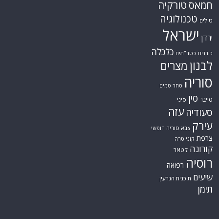
טורקיה
חמאס
טכנולוגיה
טילים
ישראל
ירדן
כלכלה
כורדים
כטב"מים
לבנון
מצרים
סוריה
סחר סמים
סין
סייבר
סיני
עזה
סעודיה
עירק
צבא סוריה חופשי
צרפת
קונייטרה
קורונה
קטאר
רוסיה
רפואה
שיעים
תוכנית הגרעין
תימן