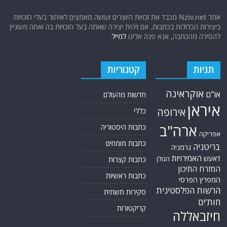
אתר Nziv.net מכבד את זכויות היוצרים ועושה מאמצים לאיתור בעלי הזכויות
ביצירות הכלולות בכתבות. אם זיהית יצירה שאתה בעל הזכויות בה ואתה מעוניין
להסירה מהכתבה, אנא פנה אלינו
למייל
תגיות
קטגוריות
אוקראינה
או"ם
חדשות מהעולם
איראן
אירופה
כללי
ארה"ב
כתבות היסטוריה
אפריקה
כתבות מומחים
בריטניה
גרמניה
האמירויות
דאעש
הגולן
כתבות קצרות
המזרח התיכון
כתבות ראשיות
המפרץ הפרסי
הרשות הפלסטינית
סקירות תשתית
חות'ים
קריקטורות
חיזבאללה