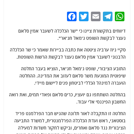
F
T
E
T
W
a
w
m
el
h
דיווחים בתקשורת ציינו כי "שר הכלכלה לשעבר אמין סלאם
c
itt
ai
e
at
נעצר לבקשת השופט ג'מאל חג'אר".
e
er
l
g
s
סקיי ניוז ערביה ציטטה את כתבה בביירות שאמר כי שר הכלכלה
b
ra
A
הלבנוני לשעבר אמין סלאם נעצר לבקשת הרשות השופטת.
o
m
p
התובע הציבורי, שופט ג'מאל חג'אר, הוציא בעבר החלטה
o
p
שיפוטית המונעת משר סלאם לעזוב את המדינה. ההחלטה
k
הועברה למינהל הכללי לביטחון פנים ליישום מיידי.
בהחלטה השתתפו גם יועציו, כרים סלאם ופאדי תמים, ואת רואה
החשבון הפיננסי אלי עבוד.
החלטה זו התקבלה לאור תלונה שהגיש חבר הפרלמנט פריד
בוסטאני, ראש ועדת הכלכלה הפרלמנטרית, למשרד התביעה
הציבורית נגד סלאם ואחרים, וביקש לחקור חשדות למעילה