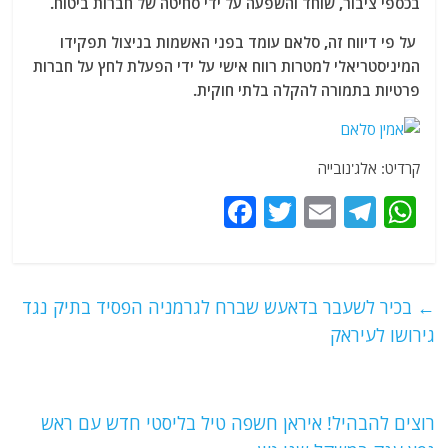
בכספי ציבור, שוחד והשפעה על ידי סחיטה של ​​חברות ביטוח.
על פי דיווח זה, סלאם עומד בפני האשמות בניצול תפקידו
המיניסטריאלי למטרות רווח אישי על ידי הפעלת לחץ על חברות
פרטיות בתמורה להקלה בלתי חוקית.
קרדיט: אלג'נובייה
F
T
E
T
W
a
w
m
el
h
c
itt
ai
e
at
e
er
l
g
s
←
בכיר לשעבר בדאעש שברח לגרמניה הפסיד בתיק נגד
b
ra
A
גירושו לעיראק
o
m
p
o
p
רוצים להבהיל! איראן חשפה טיל בליסטי חדש עם ראש
k