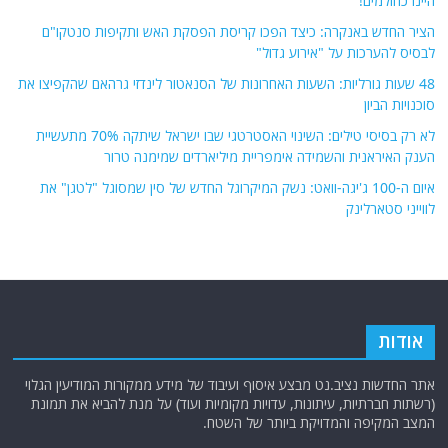
היינו כחולמים!
הציר החדש באנקרה: כיצד הפכו קריסת הפסקת האש ותקיפות סנטקו"ם
לבסיס להערכות על "אירוע גדול"
48 שעות גורליות: השעות האחרונות של הסנאטור לינדזי גרהאם שהקפיצו את
סוכנויות הביון
לא רק בסיסי טילים: השינוי האסטרטגי שבו ישראל שיתקה 70% מתעשיית
הענק האיראנית והשמידה אימפריית מיליארדים שמימנה טרור
איום ה-100 ג'יגה-וואט: נשק המיקרוגל החדש של סין שמסוגל "לטגן" את
לווייני סטארלינק
אודות
אתר החדשות נציב.נט מבצע איסוף ועיבוד של מידע ממקורות המודיעין הגלוי
(רשתות חברתיות, עיתונות, עדויות מקומיות ועוד) על מנת להביא את תמונת
המצב המקיפה והמדויקת ביותר של השטח.