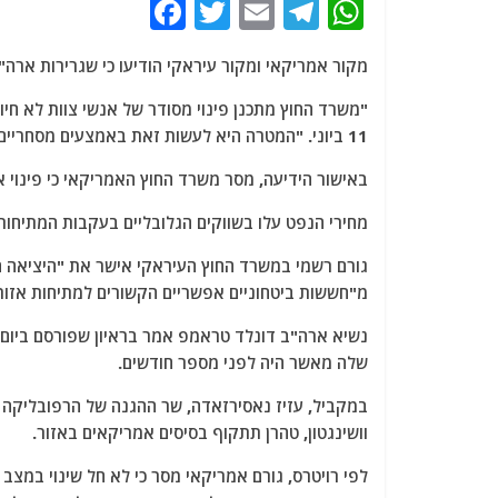
F
T
E
T
W
a
w
m
el
h
מקור אמריקאי ומקור עיראקי הודיעו כי שגרירות ארה"ב
c
itt
ai
e
at
e
er
l
g
s
"משרד החוץ מתכנן פינוי מסודר של אנשי צוות לא חיו
11 ביוני. "המטרה היא לעשות זאת באמצעים מסחריים, אך כוחות צבא ארה"ב מוכנים לסייע במידת הצורך".
b
ra
A
o
m
p
באישור הידיעה, מסר משרד החוץ האמריקאי כי פינוי א
o
p
מחירי הנפט עלו בשווקים הגלובליים בעקבות המתיחות 
k
גורם רשמי במשרד החוץ העיראקי אישר את "היציאה ה
מ"חששות ביטחוניים אפשריים הקשורים למתיחות אזור
נשיא ארה"ב דונלד טראמפ אמר בראיון שפורסם ביום רב
שלה מאשר היה לפני מספר חודשים.
במקביל, עזיז נאסירזאדה, שר ההגנה של הרפובליקה הא
וושינגטון, טהרן תתקוף בסיסים אמריקאים באזור.
לפי רויטרס, גורם אמריקאי מסר כי לא חל שינוי במצב