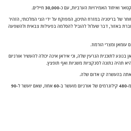
חוד האמירויות הערביות, עם כ-30,000 חיילים.
חר של בריטניה במזרח התיכון, המפוקח על ידי הצי המלכותי, הזהיר
וברת באזור, דבר שעלול להוביל להסלמה בפעילות צבאית ולהשפעה
עומאן ומצרי הורמוז.
נוגע לתוכנית הגרעין שלה, וכי איראן אינה יכולה להעשיר אורניום
יא תהיה נתונה לסנקציות משניות ואף תופצץ.
אתה בהעשרה קו אדום שלה.
על פי הדו"ח האחרון של סבא"א, לאיראן יש כיום יותר מ-480 קילוגרמים של אורניום מועשר ב-60 אחוז, שאם יועשר ל-90