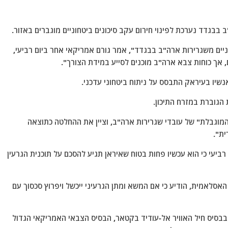
 בבגדד נערכת לפינוי חירום עקב סיכונים ביטחוניים מוגברים באזור.
ניים משגרירות ארה"ב בבגדד", אמר גורם אמריקאי אחר ביום רביעי,
נשיו בעיראק התבסס על ניתוח ביטחוני עדכני.
הגוברת במזרח התיכון.
מוגבלת" של עובדי שגרירות ארה"ב, וציין את ההחלטה כתוצאה
ית".
יעי כי הוא עכשיו פחות בטוח שאיראן תגיע להסכם על תוכנית הגרעין
סלאמית, הודיע ​​כי אם המשא ומתן הגרעיני ייכשל ויפרוץ סכסוך עם
 בבסיס חיל האוויר אל-עודיד בקטאר, הבסיס הצבאי האמריקאי הגדול