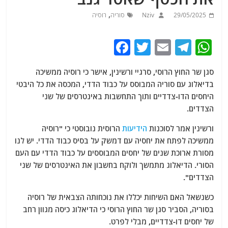
,
29/05/2025
Nziv
סוריה
רוסיה
F
T
E
T
W
a
w
m
el
h
סגן שר החוץ הרוסי, סרגיי ורשינין, אישר כי רוסיה ממשיכה
c
itt
ai
e
at
בדיאלוג עם סוריה המבוסס על כבוד הדדי, המכסה את כל היבטי
e
er
l
g
s
היחסים הדו-צדדיים ותוך התחשבות באינטרסים של שני
b
ra
A
הצדדים.
o
m
p
ורשינין אמר לסוכנות
הידיעות
הרוסית נובוסטי כי "רוסיה
o
p
ממשיכה לפתח את יחסיה עם דמשק על בסיס כבוד הדדי. יש לנו
מסורת ארוכת שנים של יחסים המבוססים על כבוד הדדי עם העם
k
הסורי. הדיאלוג מתמשך ולוקח בחשבון את האינטרסים של שני
הצדדים".
כשנשאל האם השיחות יכללו את נוכחותה הצבאית של רוסיה
בסוריה, הסביר סגן שר החוץ הרוסי כי הדיאלוג כיסה מגוון רחב
של יחסים דו-צדדיים, מבלי לפרט.