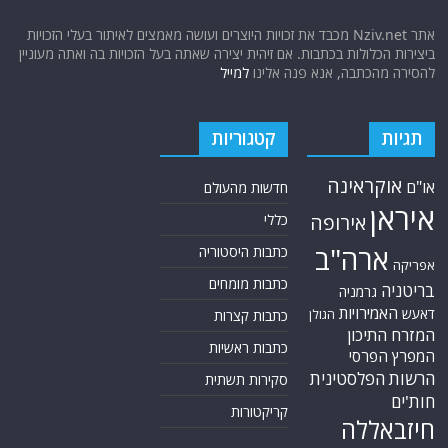
אתר Nziv.net מכבד את זכויות היוצרים ועושה מאמצים לאיתור בעלי הזכויות
ביצירות הכלולות בכתבות. אם זיהית יצירה שאתה בעל הזכויות בה ואתה מעוניין
להסירה מהכתבה, אנא פנה אלינו
למייל
תגיות
קטגוריות
אוקראינה
או"ם
חדשות מהעולם
איראן
אירופה
כללי
ארה"ב
כתבות היסטוריה
אפריקה
כתבות מומחים
בריטניה
גרמניה
האמירויות
דאעש
הגולן
כתבות קצרות
המזרח התיכון
כתבות ראשיות
המפרץ הפרסי
הרשות הפלסטינית
סקירות תשתית
חות'ים
קריקטורות
חיזבאללה