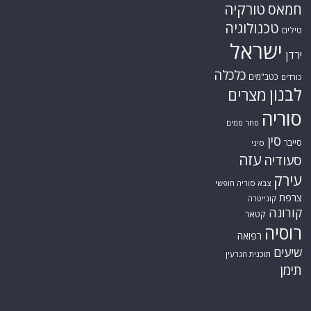
טורקיה
חמאס
טכנולוגיה
טילים
ישראל
ירדן
כלכלה
כטב"מים
כורדים
לבנון
מצרים
סוריה
סחר סמים
סין
סייבר
סיני
עזה
סעודיה
עירק
צבא סוריה חופשי
צרפת
קונייטרה
קורונה
קטאר
רוסיה
רפואה
שיעים
תוכנית הגרעין
תימן