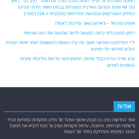
ראיונות מצולמים על ענייני דיומא בעולם הערבי עם האתר "נציב.נט": ראיון
מס' 49 אודות הפגיעה האירנית המוצלחת בבסיס האוויר הירדני והריגת
החיילים האמריקאים והפגיעות המדהימות במפקדות ה-CIA במפרץ
איומים כמו חול – ולאיראן נשאר עדיין מה לאכול!
רחפן כמעט בלתי נראה: המצאה חדשה שמטעה את העין האנושית
יו"ר הפרלמנט האיראני חושף מה קרה בשעות הראשונות לאחר חיסול המנהיג
העליון האיראני עלי חמינאי
צבא סוריה נפרס בגבול עיראק: החשש מפני פלישת מיליציות שיעיות
הנאמנות לאיראן
אודות
אתר החדשות נציב.נט מבצע איסוף ועיבוד של מידע ממקורות המודיעין הגלוי
(רשתות חברתיות, עיתונות, עדויות מקומיות ועוד) על מנת להביא את תמונת
המצב המקיפה והמדויקת ביותר של השטח.