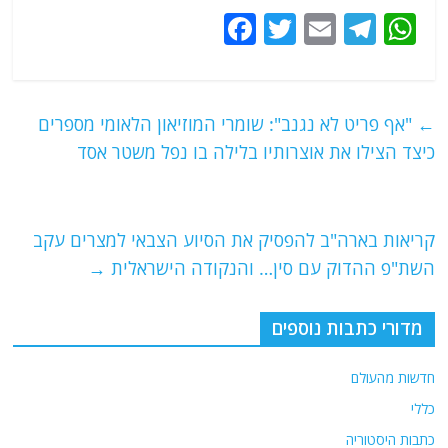
F
T
E
T
W
a
w
m
el
h
c
itt
ai
e
at
e
er
l
g
s
←
"אף פריט לא נגנב": שומרי המוזיאון הלאומי מספרים
b
ra
A
כיצד הצילו את אוצרותיו בלילה בו נפל משטר אסד
o
m
p
o
p
קריאות בארה"ב להפסיק את הסיוע הצבאי למצרים עקב
k
השת"פ ההדוק עם סין… והנקודה הישראלית
→
מדורי כתבות נוספים
חדשות מהעולם
כללי
כתבות היסטוריה