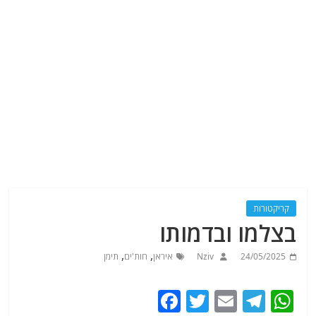
קריקטורות
בצלמו ובדמותו
,
,
24/05/2025
Nziv
איראן
חות'ים
תימן
F
T
E
T
W