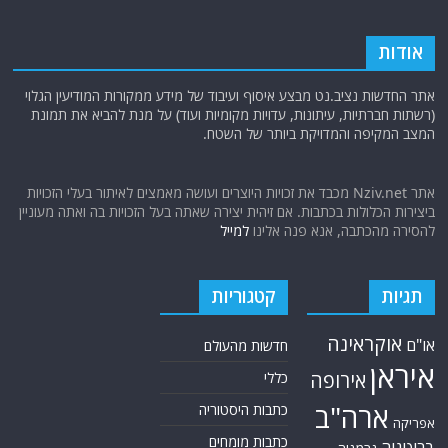
אודות
אתר החדשות נציב.נט מבצע איסוף ועיבוד של מידע ממקורות המודיעין הגלוי
(רשתות חברתיות, עיתונות, עדויות מקומיות ועוד) על מנת להביא את תמונת
המצב המקיפה והמדויקת ביותר של השטח.
אתר Nziv.net מכבד את זכויות היוצרים ועושה מאמצים לאיתור בעלי הזכויות
ביצירות הכלולות בכתבות. אם זיהית יצירה שאתה בעל הזכויות בה ואתה מעוניין
להסירה מהכתבה, אנא פנה אלינו
למייל
תגיות
קטגוריות
אוקראינה
או"ם
חדשות מהעולם
איראן
אירופה
כללי
ארה"ב
כתבות היסטוריה
אפריקה
כתבות מומחים
בריטניה