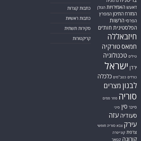
גרמניה
האמירויות
דאעש
הגולן
כתבות קצרות
המזרח התיכון
המפרץ
כתבות ראשיות
הרשות
הפרסי
הפלסטינית
חות'ים
סקירות תשתית
חיזבאללה
קריקטורות
טורקיה
חמאס
טכנולוגיה
טילים
ישראל
ירדן
כלכלה
כורדים
כטב"מים
לבנון
מצרים
סוריה
סחר סמים
סין
סייבר
סיני
עזה
סעודיה
עירק
צבא סוריה חופשי
צרפת
קונייטרה
קורונה
קטאר