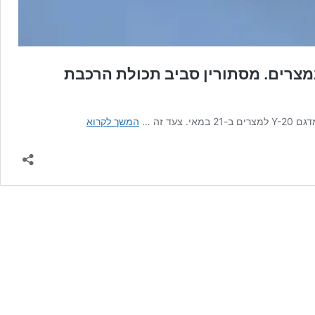
במצרים. מסתורין סביב תכולת הרכבת
3
ד זה …
המשך לקרוא
מטוסי
תובלה
צבאיים
סיניים
נוספים
נחתו
אתמול
במצרים.
מסתורין
סביב
תכולת
הרכבת
האווירית