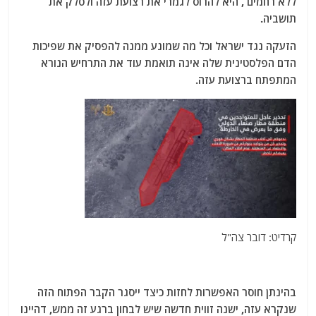
ללא רחמים , היא להרוס לגמרי את רצועת עזה ולסלק את
תושביה.
הזעקה נגד ישראל וכל מה שמונע ממנה להפסיק את שפיכות
הדם הפלסטינית שלה אינה תואמת עוד את התרחיש הנורא
המתפתח ברצועת עזה.
קרדיט: דובר צה"ל
בהינתן חוסר האפשרות לחזות כיצד ייסגר הקבר הפתוח הזה
שנקרא עזה, ישנה זווית חדשה שיש לבחון ברגע זה ממש, דהיינו