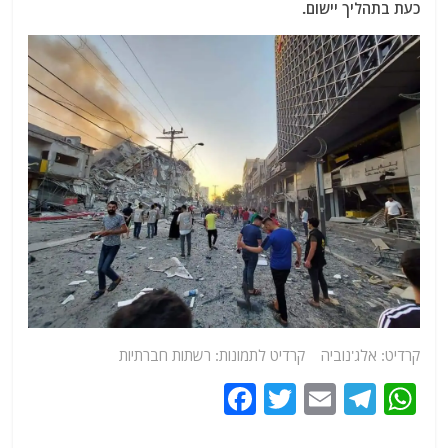
כעת בתהליך יישום.
קרדיט: אלג'נוביה קרדיט לתמונות: רשתות חברתיות
F
T
E
T
W
a
w
m
el
h