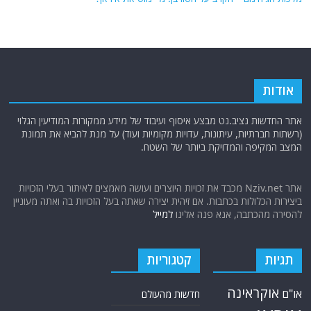
אודות
אתר החדשות נציב.נט מבצע איסוף ועיבוד של מידע ממקורות המודיעין הגלוי
(רשתות חברתיות, עיתונות, עדויות מקומיות ועוד) על מנת להביא את תמונת
המצב המקיפה והמדויקת ביותר של השטח.
אתר Nziv.net מכבד את זכויות היוצרים ועושה מאמצים לאיתור בעלי הזכויות
ביצירות הכלולות בכתבות. אם זיהית יצירה שאתה בעל הזכויות בה ואתה מעוניין
להסירה מהכתבה, אנא פנה אלינו
למייל
תגיות
קטגוריות
אוקראינה
או"ם
חדשות מהעולם