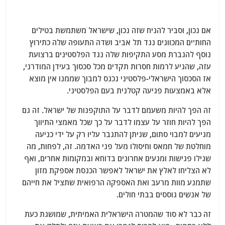
אם נכון, וסביר להניח שזה נכון, שישראל משתמשת בטילים
החות'ים המכוונים נגד תל אביב ושדה התעופה שלה כתירוץ
נוסף להגברת מסע התקיפות שלה נגד הפלסטינים ברצועת
עזה, שהגיע לרמות חסרות תקדים מכל סכסוך בעידן המודרני,
אז הסכסוך הישראלי-פלסטיני נכנס למבוך שממנו אין מוצא
אלא באמצעות פגיעה קטלנית בעם הפלסטיני.
זה הפך להיות משעמם לדבר על התוקפנות של ישראל. זה גם
הפך להיות חוזר על עצמו לדבר על כך שכל מאמצי התיווך
מגיעים למבוי סתום, שניתן להתגבר עליו רק על ידי כניעה
מוחלטת של חמאס וחיסולו מעל פני האדמה. זה, לפחות, מה
שגילו פגישות ומגעים אחרונים בדוחא ובמקומות אחרים, ואף
לא הצליחו לאלץ את ישראל לאפשר הכנסת אספקת מזון
שתמנע מוות מרעב ואת האספקה ​​הרפואית שתציל את חייהם
של אנשים גוססים בבתי חולים.
זה כבר לא סוד שהמטרה הישראלית האמיתית, שמושגת כעת