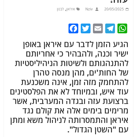
,
20/05/2025
Nziv
איראן
לבנון
F
T
E
T
W
a
w
m
el
h
הגיע הזמן לדבר עם איראן באופן
c
itt
ai
e
at
ישיר וכנה, ולהבהיר כי אחריותם
e
er
l
g
s
להתנהגותם ולשיטות הניהיליסטיות
b
ra
A
של החות'ים, מהן מנסה טהרן
o
m
p
להתחמק מזה זמן, אינה משכנעת
o
p
עוד איש, ובמיוחד לא את הפלסטינים
k
ברצועת עזה ובגדה המערבית, אשר
מרימים בימים אלה את קולם נגד
איראן והתמסרותה לניהול משא ומתן
עם "השטן הגדול".