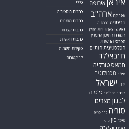
איראן
אירופה
כללי
ארה"ב
כתבות היסטוריה
אפריקה
כתבות מומחים
בריטניה
גרמניה
האמירויות
דאעש
הגולן
כתבות קצרות
המזרח התיכון
המפרץ
כתבות ראשיות
הרשות
הפרסי
הפלסטינית
חות'ים
סקירות תשתית
חיזבאללה
קריקטורות
טורקיה
חמאס
טכנולוגיה
טילים
ישראל
ירדן
כלכלה
כורדים
כטב"מים
לבנון
מצרים
סוריה
סחר סמים
סין
סייבר
סיני
עזה
סעודיה