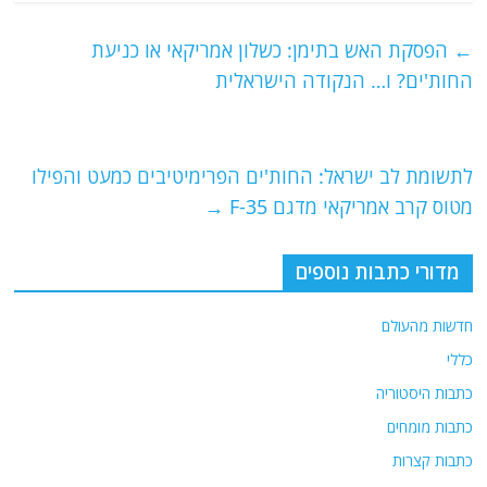
c
itt
ai
e
at
e
er
l
g
s
←
הפסקת האש בתימן: כשלון אמריקאי או כניעת
b
ra
A
החות'ים? ו… הנקודה הישראלית
o
m
p
o
p
לתשומת לב ישראל: החות'ים הפרימיטיבים כמעט והפילו
k
מטוס קרב אמריקאי מדגם F-35
→
מדורי כתבות נוספים
חדשות מהעולם
כללי
כתבות היסטוריה
כתבות מומחים
כתבות קצרות