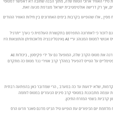
 טילי האוויר ארוכי הטווח שלה, מתוך הבנה שחובה לא לאפשר למטוסי
ים, אך רק דרישה אולטימטיבית ישראל מצרפת מנעה זאת.
מסין , אלו שהופיעו בקרבות בימים האחרונים בין חילות האוויר ההודים
גם לזכור כי לאחרונה התפרסם בתקשורת העולמית כי נערך "תרגיל
אינטלקטואלי" בו ערכו סימולצייה של קרב אוויר בין טייס אנושי למטוס המנוהג ע"י AI (אינטליגנציה מלאכותית) והתוצאות היו
לכן לא יהיה זה מוזר לשאול את עצמנו האם סין לא שדרגה את מטוס הקרב שלה, המופעל גם על ידי פקיסטן , ביכולות AI
פטימליים על הטייס להפעיל במהלך קרב אווירי נגד מטוס כה מתקדם
מתקדמות, שלא ידועות עד כה במערב , הרי שמדובר כאן בהפתעה רבתית
 עצמה מתבוננת במטוסי קרב סינים הנעזרים במטוס לוחמה
ן קרביות בשמי המזרח התיכון.
לחמת יום הכיפורים עת הופיעו טיל הנ"ט מדגם סאגר וזרעו הרס