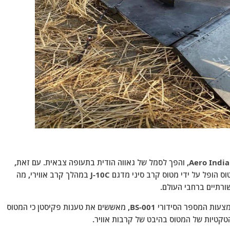
מטוס זה ערך את הופעת הבכורה שלו בתערוכת Aero India 2021, והפך לסמל של גאווה הודית בתעופה צבאית. עם זאת,
האירועים הבאים קיבלו תפנית בלתי צפויה, כאשר המטוס הופל על ידי מטוס קרב סיני מדגם J-10C במהלך קרב אווירי, מה
שורתיים ברחבי העולם.
שרידי המטוס שנמצאו בבאטינדה, צפון הודו, וזוהו באמצעות המספר הסידורי BS-001, מאששים את טענות פקיסטן כי המטוס
הטקטיות של המטוס בהיבט של קרבות אוויר.