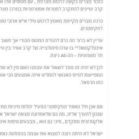
כזכור מצרים בקשה לרכוש מצרפת , עם מטוסים אלו את
קרב עויינים להתקרב למטרות אסטרטגיות במרכז מצר
כרגע מצרים מקיימת מאמץ לרכוש טילי א"א ארוכי טווח 
לפקיסטנים.
עדיין לא ברור מה גרם להפלת המטוס ההודי אך חשוב 
חד משמעיות – הה-AI ניצח.
המסייעות לטייס האנושי להחליט איזה אמצעים הכי או
כמו הרפאל.
אם אכן חיל האוויר הפקיסטני הפעיל יכולות סיניות 
שנכון להערך אליה. מה גם שלאחרונה מצאה ישראל את
אלקטרונית מתקדם , סיני גם הוא , מבצעים טיסות אימו
ישראל לא היתה רוצה למצוא את עצמה בהפתעה נוסח מ