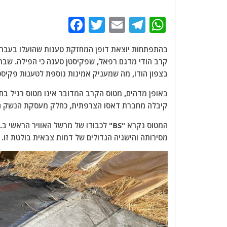
F
T
E
T
W
a
w
m
el
h
בהתפתחות יוצאת דופן המחזקת טענות שהועלו בעבר על
c
itt
ai
e
at
e
er
l
g
s
בצפון הודו, מה שמעניק אמינות נוספת לטענות פקיס
b
ra
A
o
m
p
קיבלה מחברת דאסו הצרפתית, כחלק מעסקת הנשק הי
o
p
המטוס נקרא "BS" לכבודו של מרשל האוויר
k
מסירותה והישגיה הגדולים של דמות צבאית בולטת זו.