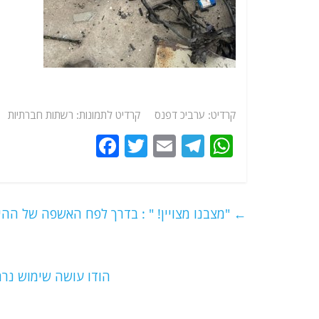
קרדיט: ערביכ דפנס קרדיט לתמונות: רשתות חברתיות
F
T
E
T
W
a
w
m
el
h
c
itt
ai
e
at
e
er
l
g
s
←
"מצבנו מצויין! " : בדרך לפח האשפה של ההי
b
ra
A
o
m
p
o
p
הודו עושה שימוש נר
k