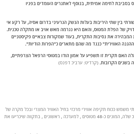
ס בסביבת לחימה אמיתית, בנוסף לאתגרים העומדים בפניו
רתי בין שתי היריבות בעלות הנשק הגרעיני בדרום אסיה, על רקע אי
ויק של הפלת המטוס, והאם היא נגרמה מאש אויב או מתקלה טכנית.
 המבהירה את נסיבות התקרית, בעוד שמקורות צבאיים פקיסטניים
הגנה האווירית" כנגד מה שהם מתארים כ"הפרות הודיות".
אלה האם תקרית זו תשפיע על אמון הודו במטוסי הרפאל הצרפתיים,
ה בשנים הקרובות.
(קרדיט: ערביכ דפנס)
משמש ככוח תקיפה אווירי מרכזי בחיל האוויר המצרי ובכל מקרה של
עימות צבאי תטיל מצרים את 2 טייסות הרפאל שבסד"כ שלה, המונים כ-48 מטוסים , למערכה , ראשונים , בתקווה שיכריעו את