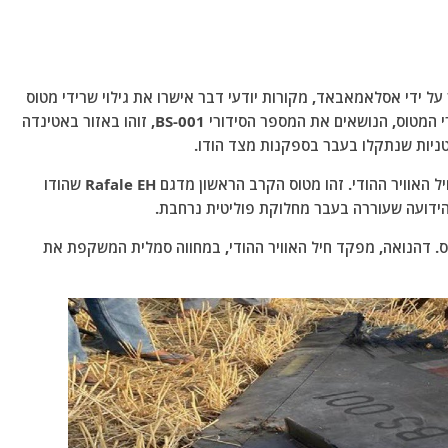
 ידי אסלאמאבאד, מקורות יודעי דבר אישרו את גילוי שרידי מטוס
קרב הודי מדגם רפאל, שפקיסטן טענה כי הפילה. שברי המטוס, הנושאים את המספר הסידורי BS-001, זוהו באזור באטינדה
טניות שנתקלו בעבר בספקנות מצד הודו.
באופן מדהים, מטוס הקרב המדובר אינו מטוס רגיל בחיל האוויר ההודי. זהו מטוס הקרב הראשון מדגם Rafale EH שהודו
דועה שעוררה בעבר מחלוקת פוליטית נרחבת.
 הראשי ב.ס. דהנואה, מפקד חיל האוויר ההודי, במחווה סמלית המשקפת את