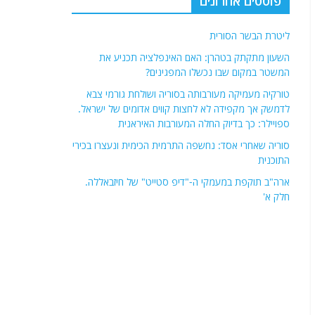
פוסטים אחרונים
ליטרת הבשר הסורית
השעון מתקתק בטהרן: האם האינפלציה תכניע את
המשטר במקום שבו נכשלו המפגינים?
טורקיה מעמיקה מעורבותה בסוריה ושולחת גורמי צבא
לדמשק אך מקפידה לא לחצות קווים אדומים של ישראל.
ספויילר: כך בדיוק החלה המעורבות האיראנית
סוריה שאחרי אסד: נחשפה התרמית הכימית ונעצרו בכירי
התוכנית
ארה"ב תוקפת במעמקי ה-"דיפ סטייט" של חיזבאללה.
חלק א'