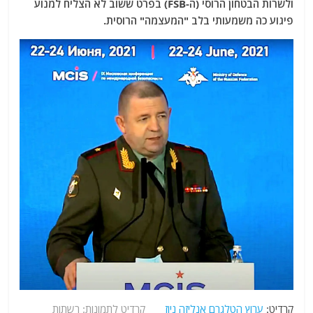
ולשרות הבטחון הרוסי (ה-FSB) בפרט ששוב לא הצליח למנוע
פיגוע כה משמעותי בלב "המעצמה" הרוסית.
קרדיט:
ערוץ הטלגרם אנליזה ניוז
קרדיט לתמונות: רשתות