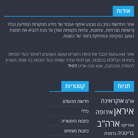
אודות
אתר החדשות נציב.נט מבצע איסוף ועיבוד של מידע ממקורות המודיעין הגלוי
(רשתות חברתיות, עיתונות, עדויות מקומיות ועוד) על מנת להביא את תמונת
המצב המקיפה והמדויקת ביותר של השטח.
אתר Nziv.net מכבד את זכויות היוצרים ועושה מאמצים לאיתור בעלי הזכויות
ביצירות הכלולות בכתבות. אם זיהית יצירה שאתה בעל הזכויות בה ואתה מעוניין
להסירה מהכתבה, אנא פנה אלינו
למייל
תגיות
קטגוריות
אוקראינה
או"ם
חדשות מהעולם
איראן
אירופה
כללי
ארה"ב
כתבות היסטוריה
אפריקה
כתבות מומחים
בריטניה
גרמניה