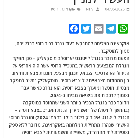
,
04/05/2025
Nziv
אוקראינה
רוסיה
F
T
E
T
W
a
w
m
el
h
אוקראינה הצליחה להתנקש בעוד גנרל בכיר רוסי בבלשיחה,
c
itt
ai
e
at
סמוך למוסקבה.
e
er
l
g
s
הפעם מדובר בגנרל לייטננט יארוסלב מוסקאליק – סגן מפקד
b
ra
A
מנהלת המבצעים הראשית במטכ"ל הרוסי אשר היה אחראי על
הניהול האופרטיבי הצבאי, תכנון מבצעי, מוכנות צבאית ותיאום
o
m
p
בין המחוזות הצבאיים של צבא רוסיה. מוסקאליק נחשב למפקד
o
p
מבטיח, מוכשר ומוערך בצבא רוסיה. הוא נהרג כאשר עבר
k
בסמוך לרכב תופת ביציאה מביתו ב-25/4.
מדובר כבר בגנרל הבכיר ביותר השני שמחוסל במוסקבה
(בהמשך לחיסולו של ראש מערך הגנת האב"כ בצבא רוסיה –
הגנרל לייטננט איגור קירילוב ב-17 בדצמ' 2024) והגנרל הרוסי
העשירי שנהרג מתחילת המלחמה באוקראינה. מדובר ללא ספק
בסטירת לחי מהדהדת, משפילה ומשמעותית לצבא רוסיה