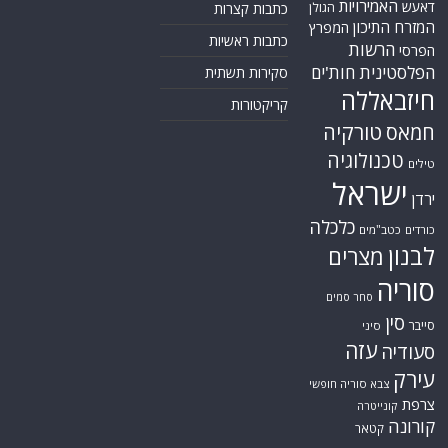
האמירויות
דאעש
הגולן
כתבות קצרות
המזרח התיכון
המפרץ
כתבות ראשיות
הרשות
הפרסי
הפלסטינית
חות'ים
סקירות תשתית
חיזבאללה
קריקטורות
טורקיה
חמאס
טכנולוגיה
טילים
ישראל
ירדן
כלכלה
כורדים
כטב"מים
לבנון
מצרים
סוריה
סחר סמים
סין
סייבר
סיני
עזה
סעודיה
עירק
צבא סוריה חופשי
צרפת
קונייטרה
קורונה
קטאר