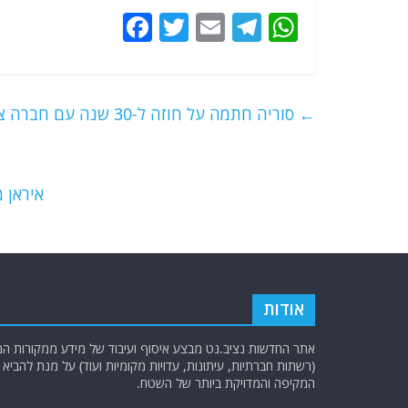
F
T
E
T
W
a
w
m
el
h
c
itt
ai
e
at
e
er
l
g
s
←
סוריה חתמה על חוזה ל-30 שנה עם חברה צרפתית להפעלת נמל לטקיה
b
ra
A
o
m
p
o
p
איראן 
k
אודות
אתר החדשות נציב.נט מבצע איסוף ועיבוד של מידע ממקורות המוד
(רשתות חברתיות, עיתונות, עדויות מקומיות ועוד) על מנת להבי
המקיפה והמדויקת ביותר של השטח.