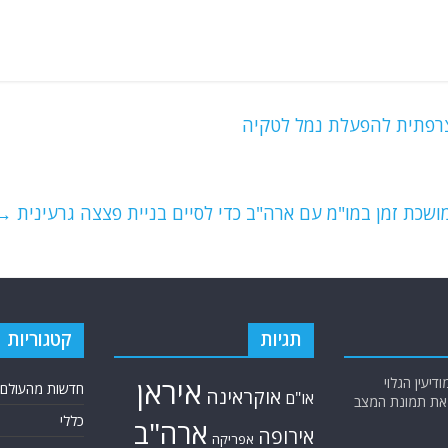
מושכת זמן במו"מ עם ארה"ב כדי לסיים בניית פצצה גרעינית
→
תגיות
קטגוריות
יעין הגלוי
איראן
חדשות מהעולם
אוקראינה
או"ם
א את תמונת המצב
כללי
ארה"ב
אירופה
אפריקה