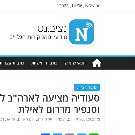
יום שלישי, יולי 14, 2026
Nziv.net
מודיעין
מהמקורות
הגלויים
תנאי שימוש
כתבות ראשיות
כתבות קצרות
כתבות קצרות
סעודיה מציעה לארה"ב לה
וסנפיר מדרום לאילת
,
,
,
01/05/2025
Nziv
ארה"ב
הים האדום
ישראל
מצר