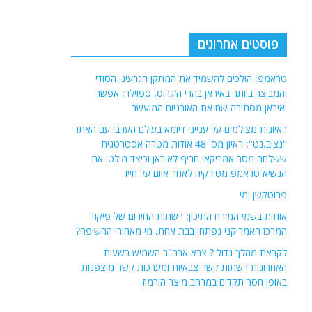
פוסטים אחרונים
טראמפ: הולכים להשמיד את המתקן הגרעיני הסודי
והמבוצר ביותר באיראן בהרי הזגרוס. ספוילר: אפשר
ואיראן מסתירה שם את האורניום המועשר
ראיונות מצולמים על ענייני דיומא בעולם הערבי עם האתר
"נציב.נט": ראיון מס' 48 אודות מטרה אסטרטגית
ששלחה מסר אמריקאי חריף לאיראן וכיצד מילטו את
הנשיא טראמפ מטורקיה לאחר איום על חייו
פרוטקשן ימי
אותות בשמי המזרח התיכון: רשתות החירום של פיקוד
המרכז האמריקני נפתחו בבת אחת. מי מאחורי החשיפה?
לקראת מהלך גדול ? צבא ארה"ב השמיש בשעות
האחרונות רשתות קשר צבאיות ומערכות קשר מוצפנות
באופן חסר תקדים במרחב מיצר הורמוז