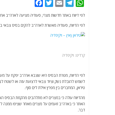
F
T
E
T
W
a
w
m
el
h
לפי דיווח באתר חדשות מצרי, סעודיה מציעה לארה"ב אחי
c
itt
ai
e
at
e
er
l
g
s
לפי הדיווח, סעודיה מאשרת לארה"ב להקים בסיס צבאי באיים
b
ra
A
o
m
p
o
p
קרדיט: ויקיפדיה
k
לפי הדיווח, מטרת הבסיס היא שצבא ארה"ב יפקח על מעב
לשמש להובלת נשק וציוד צבאי לרצועת עזה או לשטח לבנון,
טיראן, המחברים בין מפרץ אילת לים סוף.
מהדיווח עולה כי במצרים לא מתלהבים מהקמת הבסיס האמר
האתר כי בארה"ב זועמים על מצרים מאחר שציפו ממנה לת
דבר.