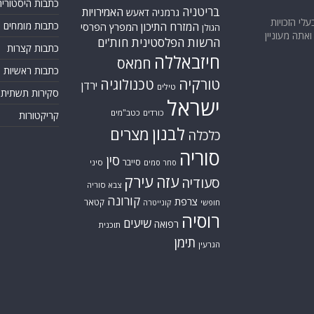
כתבות היסטוריה
בריטניה
האמירויות
גרמניה
דאעש
בעלי הזכויות
המזרח התיכון
כתבות מומחים
המפרץ הפרסי
הגולן
אתה מעוניין
הרשות הפלסטינית
חות'ים
כתבות קצרות
חיזבאללה
חמאס
כתבות ראשיות
טורקיה
טכנולוגיה
ירדן
טילים
סקירות תשתית
ישראל
כורדים
כטב"מים
קריקטורות
לבנון
מצרים
כלכלה
סוריה
סין
סייבר
סיני
סחר סמים
עזה
עירק
סעודיה
צבא סוריה
קורונה
צרפת
קטאר
חופשי
קונייטרה
רוסיה
שיעים
רפואה
תוכנית
תימן
הגרעין