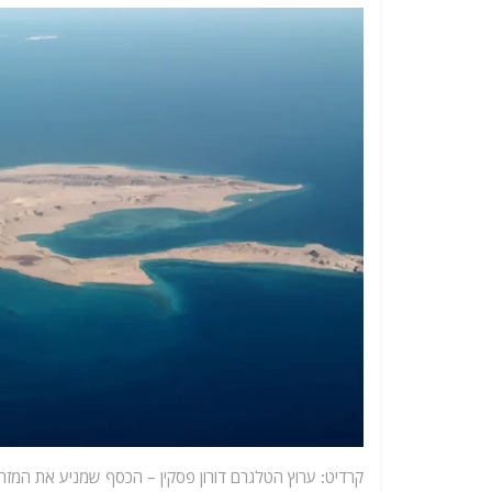
קרדיט: ערוץ הטלגרם דורון פסקין – הכסף שמניע את המזר