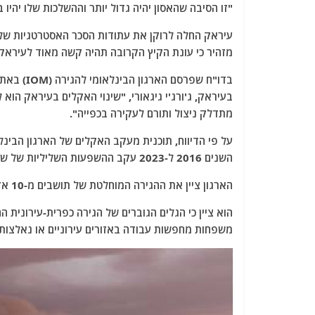
"זו הסיבה שהאסון יהיה גדול יותר וההשלכות שלו יהיו 
עיראק החלה לרוקן את עתודות הסכר האסטרטגיות שלה
מזהיר כי עונת הקיץ הקרובה תהיה קשה מאוד לעיראקי
בעיראק, ג'ורג'י גיגאורי, "שינוי האקלים בעיראק הוא
מתדלק ניצול ותורם לעקירה בכפייה".
השנים 2016 ל-2023 עקב ההשפעות השליליות של שינויי האקלים באזורי מוצאם.
הארגון ציין את ההגירה המוחלטת של תושבים מ-10 אזורים במחוזות נסיריה וסוק אל-שויך בדרום נפת די-קאר.
הוא ציין כי הגלים הגוברים של הגירה כפרית-עירונית
משפחות מחפשות עבודה באזורים עירוניים או נאלצות 