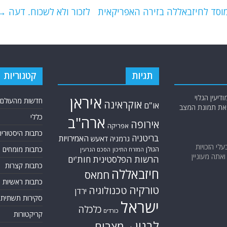
וסד לחיזבאללה בזירה האפריקאית
לזכור ולא לשכוח. דעה
→
תגיות
קטגוריות
יעין הגלוי
איראן
חדשות מהעולם
אוקראינה
או"ם
א את תמונת המצב
כללי
ארה"ב
אירופה
אפריקה
כתבות היסטוריה
בריטניה
האמירויות
גרמניה
דאעש
בעלי הזכויות
הגולן
כתבות מומחים
המזרח התיכון
הסכם הגרעין
אתה מעוניין
הרשות הפלסטינית
חות'ים
כתבות קצרות
חיזבאללה
חמאס
כתבות ראשיות
טורקיה
טכנולוגיה
ירדן
סקירות תשתית
ישראל
כלכלה
כורדים
קריקטורות
לבנון
מצרים