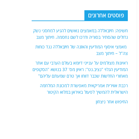
פוסטים אחרונים
חשיפה: חיזבאללה במאמצים נואשים להגיע למחסני נשק
גדולים שהסתיר בסוריה ודרכו לשם נחסמה. חיתוך מצב
מאמצי איסוף המודיעין והאזנה של חיזבאללה נגד כוחות
צה"ל – חיתוך מצב
ראיונות מצולמים על ענייני דיומא בעולם הערבי עם אתר
המודיעין הגלוי "נציב.נט": ראיון מס' 37 בנושא "הסקופים
מאחורי החדשות שכבר דווחו אך טרם שמעתם עליהם"
רכבת אווירית אמריקאית מאפשרת למכונת המלחמה
הישראלית להמשיך לפעול באיראן במלוא הקיטור
החיפוש אחר ניצחון