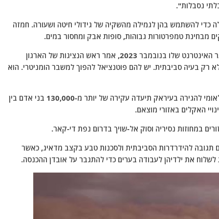
בלתי נסבלות".
 כדי להשתמש בהן לגמילה מהשקיה של גידולי חיטה ושעורה. חמזה
ם מבחינת טמפרטורות גבוהות, סופות אבק ומחסור במים.
בדו"ח שפרסם הארגון הבינלאומי להגירה (IOM) באתר האינטרנט שלו בנובמבר 2023, אמר ראש הנציגות של הארגון
 לא רק בעיה סביבתית. יש להם פוטנציאל להפוך למשבר הומניטרי. הוא
על פי הדיווח, תוכנית מעקב האקלים של הארגון הבינלאומי להגירה בעיראק תיעדה עקירה של יותר מ-130,000 בני אדם בין
 הם תגובה להידרדרות הסביבתית ולסכנות טבע בקצב מדאיג, כאשר
לשלוח את ילדיהן לעבודה בערים כדי להתגבר על אובדן ההכנסה.