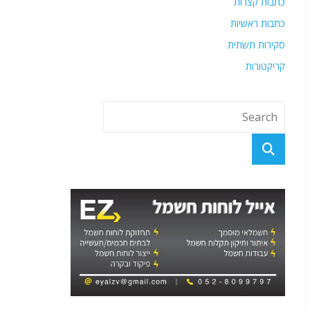
כתבות קצרות
כתבות ראשיות
סקירות תשתית
קריקטורות
מוסך "לי" - זוכה אליפות אירופה של חברת סובארו במבחן
ידע