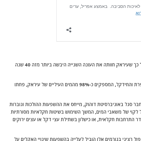
נתונים סטטיסטיים שפורסמו על ידי האו"ם מצביעים על כך שעיראק חוותה את העונה השנייה היבשה ביותר מזה 40 שנה
במהלך 40 השנים האחרונות, זרימות המים בנהרות הפרת והחידקל, המספקים כ-98% מהמים העיליים של עיראק, פחתו
חבר סגל באוניברסיטת דוהוק, מייחס את ההשפעות ההולכות וגוברות
ול לקוי של משאבי המים, המשך השימוש בשיטות חקלאיות מסורתיות
יעדר התרחבות חקלאית, או כישלון בשתילת עצי דקל או עצים ירוקים
ול רציני בגורמים אלו הוביל לעלייה בהשפעות שינויי האקלים על