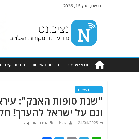
יום שני, מרץ 16, 2026
Nziv.net
מודיעין
מהמקורות
הגלויים
תנאי שימוש
כתבות ראשיות
כתבות קצרות
כתבות ראשיות
"שנת סופות האבק": עירא
וגם על ישראל להערך! חלק
,
24/04/2025
Nziv
המזרח התיכון
עירק