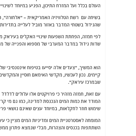
העולם בכלל ועל המזרח התיכון, הפגיע במיוחד לשינויי
בשיחה עם רשת הטלוויזיה האמריקאית – "אלחורה", חמ
שהגידול בשטחי המדבר באזור מוביל לעלייה בתדירות 
לפי חמזה, הפחתת השפעות שינויי האקלים בעיראק מצ
שדות גידול במדבר המערבי של מספוא והפנייה של מים, 
הוא המשיך, "צעדים אלה יסייעו בטיפוח אינטנסיבי של
קיימים. נכון לעכשיו, מקדשי האימאם חוסיין והמקד
שבמרכז עיראק".
עם זאת, חמזה מזהיר כי פרויקטים אלו עלולים לדלדל א
המודד את כמות המים הנכנסת למדינה, כמו גם מי קרק
שימוש חוזר לחקלאות, במיוחד עצים שאינם נושאי פרי, 
המומחה לאסטרטגיית המים ומדיניות המים מציין כי עי
השתתפות בכנסים והצהרות, מבלי שנמצא פתרון ממשי