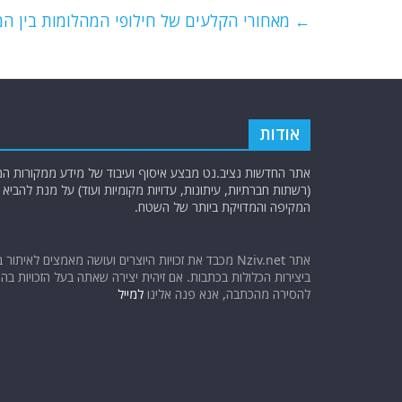
e
er
l
g
s
←
מאחורי הקלעים של חילופי המהלומות בין המ
b
ra
A
o
m
p
o
p
k
אודות
אתר החדשות נציב.נט מבצע איסוף ועיבוד של מידע ממקורות המוד
(רשתות חברתיות, עיתונות, עדויות מקומיות ועוד) על מנת להבי
המקיפה והמדויקת ביותר של השטח.
אתר Nziv.net מכבד את זכויות היוצרים ועושה מאמצים לאיתור 
ביצירות הכלולות בכתבות. אם זיהית יצירה שאתה בעל הזכויות בה ו
להסירה מהכתבה, אנא פנה אלינו
למייל