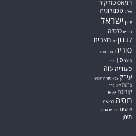
חמאס
טורקיה
טכנולוגיה
טילים
ישראל
ירדן
כלכלה
כורדים
לבנון
מצרים
לוב
סוריה
סחר סמים
סין
סייבר
סיני
עזה
סעודיה
עירק
צבא סוריה חופשי
צרפת
קונייטרה
קורונה
קטאר
רוסיה
רפואה
שיעים
תוכנית הגרעין
תימן