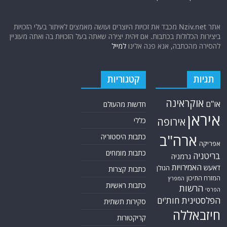
אתר Nziv.net מכבד את זכויות היוצרים ועושה מאמצים לאיתור בעלי הזכויות
ביצירות הכלולות בכתבות. אם זיהית יצירה שאתה בעל הזכויות בה ואתה מעוניין
להסירה מהכתבה, אנא פנה אלינו
למייל
תגיות
קטגוריות
אוקראינה
או"ם
חדשות מהעולם
איראן
אירופה
כללי
ארה"ב
כתבות היסטוריה
אפריקה
כתבות מומחים
בריטניה
גרמניה
האמירויות
דאעש
הגולן
כתבות קצרות
המזרח התיכון
המפרץ
כתבות ראשיות
הרשות
הפרסי
הפלסטינית
חות'ים
סקירות תשתית
חיזבאללה
קריקטורות