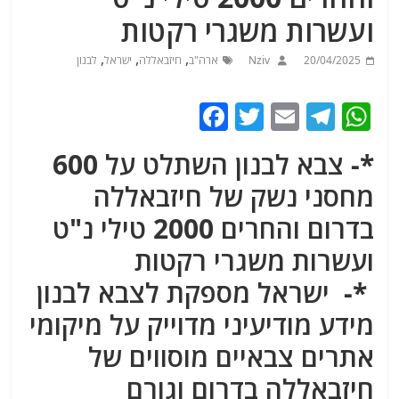
ועשרות משגרי רקטות
,
,
,
20/04/2025
Nziv
ארה"ב
חיזבאללה
ישראל
לבנון
F
T
E
T
W
a
w
m
el
h
*- צבא לבנון השתלט על 600
c
itt
ai
e
at
מחסני נשק של חיזבאללה
e
er
l
g
s
בדרום והחרים 2000 טילי נ"ט
b
ra
A
o
m
p
ועשרות משגרי רקטות
o
p
*- ישראל מספקת לצבא לבנון
k
מידע מודיעיני מדוייק על מיקומי
אתרים צבאיים מוסווים של
חיזבאללה בדרום
וגורם