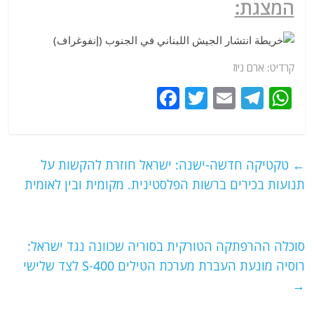
המצגת:
קרדיט: ארם ניוז
F
T
E
T
W
a
w
m
el
h
c
itt
ai
e
at
e
er
l
g
s
←
טקטיקה חדשה-ישנה: ישראל חוזרת להקשות על
b
ra
A
תנועות בכירים ברשות הפלסטינית. מקומית ובין לאומית
o
m
p
o
p
סוכלה ההרפתקה הטורקית בסוריה שכוונה נגד ישראל:
k
רוסיה מונעת העברת מערכת הטילים S-400 לצד שלישי
→