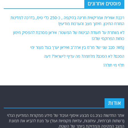
פוסטים אחרונים
רכבת אווירית אמריקאית חריגה בהיקפה , כ-250 כלי טיס, בדרכה למדינות
המזרח התיכון. חיתוך מצב והערכות מודיעין!
לא מוותרת על תעודת הביטוח של המשטר: איראן מסרבת להפסיק מימון
כוחות הפרוקסי שלה!
WSJ: סבב שני של מו"מ בין ארה"ב ואיראן יערך בצל מצור ימי
הסכם? לא הסכם? מלחמה? מה עדיף לישראל? דעה
תלוי מי תולה!
אודות
אתר החדשות נציב.נט מבצע איסוף ועיבוד של מידע ממקורות המודיעין הגלוי
(רשתות חברתיות, עיתונות, עדויות מקומיות ועוד) על מנת להביא את תמונת
המצב המקיפה והמדויקת ביותר של השטח.