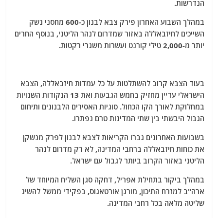
הנדרשות.
במהלך השבוע האחרון פירק צבא לבנון כ-600 מחסני נשק
השייכים לחיזבאללה באזור שמדרום לנהר הליטני, בנוסף החרים
יותר מ-2,000 טילי קורנט ועשרות משגרי רקטות.
בעוד הצבא קרוב להשתלטות על כל עמדות חיזבאללה, הצבא
הישראלי עדיין מחזיק בחמש הגבעות ואת 13 הנקודות השנויות
במחלוקת לאורך הקו הכחול. סוגיות האסירים הלבנונים ותיחום
הגבול היבשתי בין שתי המדינות טרם נפתרו.
בשבועות האחרונים גברו הקריאות לצבא לבנון לפרק מנשקן
את כוחות חיזבאללה ברחבי המדינה, לא רק מדרום לנהר
הליטני באזור הקרוב ביותר לגבול עם ישראל.
במהלך ביקור בתחילת אפריל, דחקה סגן השליח המיוחד של
ארה"ב למזרח התיכון, מורגן אורטאגוס, בפקידי ממשל להשיג
שליטה מלאה בכל רחבי המדינה.