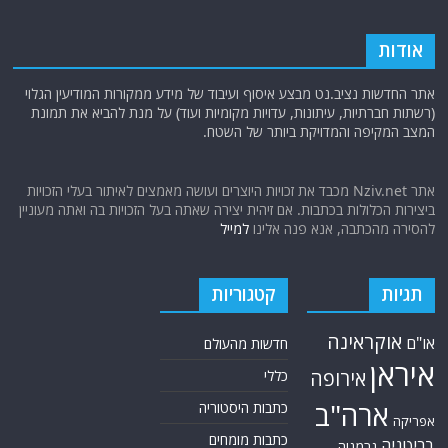
ארה"ב
כתבות היסטוריה
אפריקה
כתבות מומחים
בריטניה
גרמניה
האמירויות
דאעש
הגולן
כתבות קצרות
המזרח התיכון
המפרץ
כתבות ראשיות
הרשות
הפרסי
הפלסטינית
חות'ים
סקירות תשתית
חיזבאללה
קריקטורות
טורקיה
חמאס
טכנולוגיה
טילים
ישראל
ירדן
כלכלה
כורדים
כטב"מים
לבנון
מצרים
סוריה
סחר סמים
סין
סייבר
סיני
עזה
סעודיה
עירק
צבא סוריה חופשי