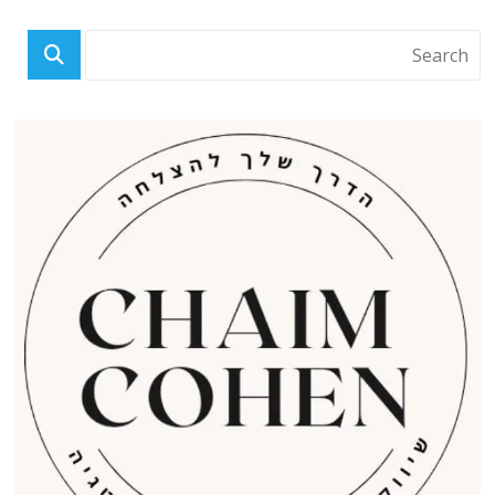
פוסטים אחרונים
מבחר קריקטורות: 80 שנה של מילים ללא הפסקה
הסוס הטרויאני של המפרץ: חשש שטכנולוגיה אמריקאית זלגה מקטאר לידי
איראן
אזהרה אנטרופית: האם הבינה המלאכותית יצאה משליטה אנושית?
פרוייקט שידרוג 555 טנקי אברמס M1A1 של צבא מצרים נכנס להילוך גבוה
באישור אמריקאי
מלכות הגיהינום – הקרב על הטורבן: מי ינווט את איראן?