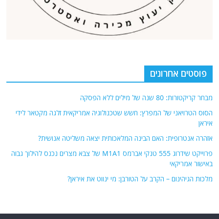
אודות
אתר החדשות נציב.נט מבצע איסוף ועיבוד של מידע ממקורות המודיעין הגלוי
(רשתות חברתיות, עיתונות, עדויות מקומיות ועוד) על מנת להביא את תמונת
המצב המקיפה והמדויקת ביותר של השטח.
אתר Nziv.net מכבד את זכויות היוצרים ועושה מאמצים לאיתור בעלי הזכויות
ביצירות הכלולות בכתבות. אם זיהית יצירה שאתה בעל הזכויות בה ואתה מעוניין
להסירה מהכתבה, אנא פנה אלינו
למייל
תגיות
קטגוריות
אוקראינה
או"ם
חדשות מהעולם
איראן
אירופה
כללי