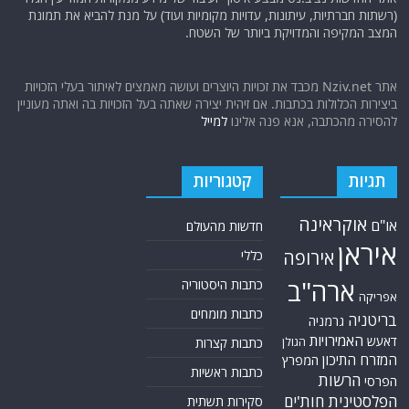
(רשתות חברתיות, עיתונות, עדויות מקומיות ועוד) על מנת להביא את תמונת
המצב המקיפה והמדויקת ביותר של השטח.
אתר Nziv.net מכבד את זכויות היוצרים ועושה מאמצים לאיתור בעלי הזכויות
ביצירות הכלולות בכתבות. אם זיהית יצירה שאתה בעל הזכויות בה ואתה מעוניין
להסירה מהכתבה, אנא פנה אלינו
למייל
תגיות
קטגוריות
אוקראינה
או"ם
חדשות מהעולם
איראן
אירופה
כללי
ארה"ב
כתבות היסטוריה
אפריקה
כתבות מומחים
בריטניה
גרמניה
האמירויות
דאעש
הגולן
כתבות קצרות
המזרח התיכון
המפרץ
כתבות ראשיות
הרשות
הפרסי
הפלסטינית
חות'ים
סקירות תשתית