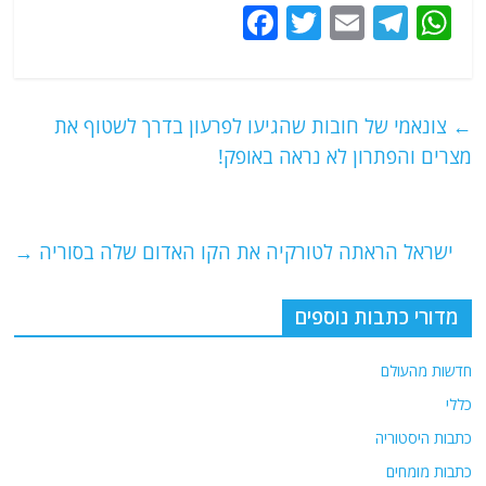
F
T
E
T
W
a
w
m
el
h
c
itt
ai
e
at
e
er
l
g
s
←
צונאמי של חובות שהגיעו לפרעון בדרך לשטוף את
b
ra
A
מצרים והפתרון לא נראה באופק!
o
m
p
o
p
ישראל הראתה לטורקיה את הקו האדום שלה בסוריה
→
k
מדורי כתבות נוספים
חדשות מהעולם
כללי
כתבות היסטוריה
כתבות מומחים