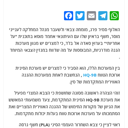
F
T
E
T
W
a
w
m
el
h
האלוף סמיר פרג, מומחה צבאי ולשעבר מנהל המחלקה לענייני
c
itt
ai
e
at
מוסר, חשף בראיון שלו עם העיתונאי אחמד מוסא בתוכנית "על
e
er
l
g
s
אחריותי" בערוץ סאדה אל בלד, כי למצרים יש מגוון מערכות
b
ra
A
הגנה מודרניות, המבוססות על מה שדווח במגזין
הצבאי
המיוחד
.
o
m
p
o
p
בין המערכות הללו, הוא הסביר כי למצרים יש מערכת הסינית
ארוכת הטווח
HQ-9B
, הנחשבת לאחת ממערכות ההגנה
k
האווירית המתקדמות של סין.
זוהי הצהרה ראשונה מסוגה שחושפת כי הצבא המצרי מפעיל
את מערכת HQ-9B הסינית המתקדמת, צעד משמעותי המאשש
את הגיוון של מקורות החימוש של ההגנה האווירית המצריים ואת
הסתמכותו על מערכות ארוכות טווח בעלות יכולות מתקדמות.
ראוי לציין כי צבא השחרור העממי הסיני (PLA) חשף גרסה