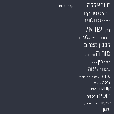
חיזבאללה
קריקטורות
טורקיה
חמאס
טכנולוגיה
טילים
ישראל
ירדן
כלכלה
כורדים
כטב"מים
לבנון
מצרים
סוריה
סחר סמים
סין
סייבר
סיני
עזה
סעודיה
עירק
צבא סוריה חופשי
צרפת
קונייטרה
קורונה
קטאר
רוסיה
רפואה
שיעים
תוכנית הגרעין
תימן