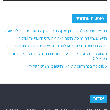
פוסטים אחרונים
המכשיר מהכיס שלכם, הלוויין מסין: פריצת הדרך שתשנה את הסלולר בעולם
האיש ששרף את המוסד: האמת מאחורי השליט החשאי של טורקיה
דרמה דיפלומטית: הקונסול הפלסטיני בדובאי נעצר בחשד לשחיתות ומרמה
משחק כפול בגבול: האם הקהילות הנוצריות בדרום לבנון יבלמו את חזרת
חיזבאללה?
טנקים מול בינה מלאכותית: מאזן האימה בין מצרים לישראל
אודות
אתר החדשות נציב.נט מבצע איסוף ועיבוד של מידע ממקורות המודיעין הגלוי