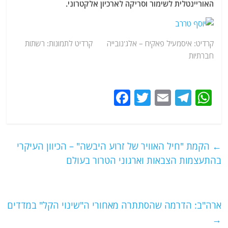
האוריינטלית לשימור וסריקה לארכיון אלקטרוני.
קרדיט: איסמעיל פאקיח – אלג'נובייה קרדיט לתמונות: רשתות
חברתיות
F
T
E
T
W
a
w
m
el
h
c
itt
ai
e
at
e
er
l
g
s
←
הקמת "חיל האוויר של זרוע היבשה" – הכיוון העיקרי
b
ra
A
בהתעצמות הצבאות וארגוני הטרור בעולם
o
m
p
o
p
ארה"ב: הדרמה שהסתתרה מאחורי ה"שינוי הקל" במדדים
k
→