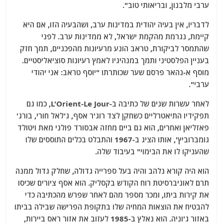
ערבי מלבנון, ובריאותי טוב".
לדבריו, אין בעיה יהודית במדינות ערב, ושהבעיה הזו, אם היא
קיימת, נגרמת מהקמת ישראל, לא ממדינות ערב. לפני
שהתמסר לביקורת, טראב הונע מרעיונות מהפכניים, תמך חזק
בעניין הפלסטיני ותמך במנהיגיו לאמץ רעיונות סוציאליסטיים.
מוסף א-נהאר פרסם שער שכותרתו "יוסף טראב: אני יהודי
ערבי".
לאחר עשרות שנים של כתיבה ב-L'Orient-Le Jour, כמו גם
תפקידיו התיאטרליים כשחקן לצד רוג'ר אסף, ג'לאל חורי, בורג'
פאזליאן ואחרים, הוא גם ביים מחזה אבסורד פולני מאת ויטולד
גומברוביץ', אותו הציג ב-1967 והתבלט בכלים התוססים שלו
שהעניקו לו את הבימוי" בעיבוד שלה.
הוא היה קורא נלהב והיה בעל ספרייה גדולה, שחלק גדול ממנה
תרם לאוניברסיטת רוח הקודש בקסליק. הוא אסף ציורים שכיסו
את קירות ביתו, ומכר מספר מהם לאחר שפרש מהכתיבה כדי
להבטיח את הוצאות המחיה שלו בתקופת הפרישה שבילה בביתו
באזור ג'וניה. הוא נאלץ ב-1985 לעזוב את אזור ראס ביירות,