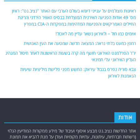
פוסטים אחרונים
ראיונות מצולמים על ענייני דיומא בעולם הערבי עם האתר "נציב.נט": ראיון
מס' 49 אודות הפגיעה האירנית המוצלחת בבסיס האוויר הירדני והריגת
החיילים האמריקאים והפגיעות המדהימות במפקדות ה-CIA במפרץ
איומים כמו חול – ולאיראן נשאר עדיין מה לאכול!
רחפן כמעט בלתי נראה: המצאה חדשה שמטעה את העין האנושית
יו"ר הפרלמנט האיראני חושף מה קרה בשעות הראשונות לאחר חיסול המנהיג
העליון האיראני עלי חמינאי
צבא סוריה נפרס בגבול עיראק: החשש מפני פלישת מיליציות שיעיות
הנאמנות לאיראן
אודות