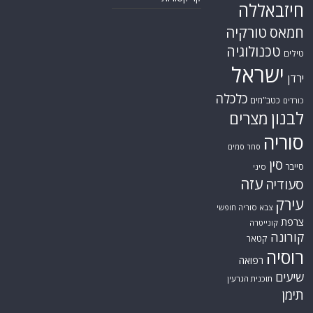
הרשות הפלסטינית
סקירות תשתית
חות'ים
קריקטורות
חיזבאללה
טורקיה
חמאס
טכנולוגיה
טילים
ישראל
ירדן
כלכלה
כטב"מים
כורדים
לבנון
מצרים
סוריה
סחר סמים
סין
סייבר
סיני
עזה
סעודיה
עירק
צבא סוריה חופשי
צרפת
קונייטרה
קורונה
קטאר
רוסיה
רפואה
שיעים
תוכנית הגרעין