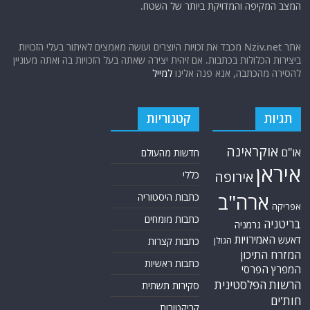
אתר החדשות נציב.נט מבצע איסוף ועיבוד של מידע ממקורות המודיעין הגלוי
(רשתות חברתיות, עיתונות, עדויות מקומיות ועוד) על מנת להביא את תמונת
המצב המקיפה והמדויקת ביותר של השטח.
אתר Nziv.net מכבד את זכויות היוצרים ועושה מאמצים לאיתור בעלי הזכויות
ביצירות הכלולות בכתבות. אם זיהית יצירה שאתה בעל הזכויות בה ואתה מעוניין
להסירה מהכתבה, אנא פנה אלינו
למייל
תגיות
קטגוריות
אוקראינה
או"ם
חדשות מהעולם
איראן
אירופה
כללי
ארה"ב
כתבות היסטוריה
אפריקה
כתבות מומחים
בריטניה
גרמניה
האמירויות
דאעש
הגולן
כתבות קצרות
המזרח התיכון
כתבות ראשיות
המפרץ הפרסי