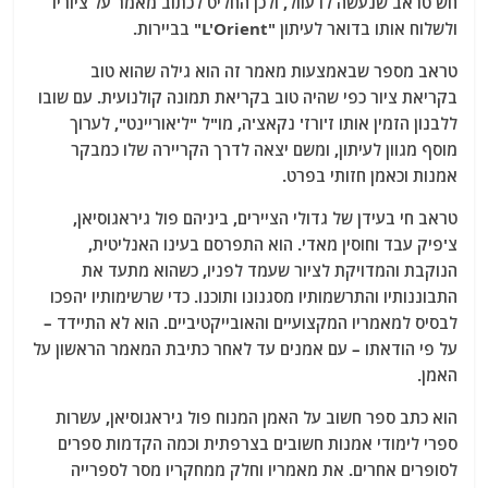
חש טראב שנעשה לו עוול, ולכן החליט לכתוב מאמר על ציוריו
ולשלוח אותו בדואר לעיתון "L'Orient" בביירות.
טראב מספר שבאמצעות מאמר זה הוא גילה שהוא טוב
בקריאת ציור כפי שהיה טוב בקריאת תמונה קולנועית. עם שובו
ללבנון הזמין אותו ז'ורז' נקאצ'ה, מו"ל "ל'אוריינט", לערוך
מוסף מגוון לעיתון, ומשם יצאה לדרך הקריירה שלו כמבקר
אמנות וכאמן חזותי בפרט.
טראב חי בעידן של גדולי הציירים, ביניהם פול גיראגוסיאן,
צ'פיק עבד וחוסין מאדי. הוא התפרסם בעינו האנליטית,
הנוקבת והמדויקת לציור שעמד לפניו, כשהוא מתעד את
התבוננותיו והתרשמותיו מסגנונו ותוכנו. כדי שרשימותיו יהפכו
לבסיס למאמריו המקצועיים והאובייקטיביים. הוא לא התיידד –
על פי הודאתו – עם אמנים עד לאחר כתיבת המאמר הראשון על
האמן.
הוא כתב ספר חשוב על האמן המנוח פול גיראגוסיאן, עשרות
ספרי לימודי אמנות חשובים בצרפתית וכמה הקדמות ספרים
לסופרים אחרים. את מאמריו וחלק ממחקריו מסר לספרייה