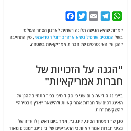
F
T
E
T
W
a
w
m
el
h
למרות שהיא הגישה תלונה רשמית לארגון הסחר העולמי
c
itt
ai
e
at
בשל
המכסים שהטיל נשיא ארה"ב דונלד טראמפ
, סין התחייבה
e
er
l
g
s
להגן על האינטרסים של חברות אמריקאיות בשטחה.
b
ra
A
o
m
p
"הגנה על הזכויות של
o
p
חברות אמריקאיות"
k
בייג'ינג הודיעה ביום שני כי פקיד סיני בכיר התחייב להגן על
האינטרסים של חברות אמריקאיות ולהישאר "ארץ מבטיחה"
להשקעות זרות.
סגן שר המסחר הסיני, לינג ג'י, אמר ביום ראשון לוועדה של
נציגי חברות אמריקאיות כי התעריפים של בייג'ינג "מגנים מאוד