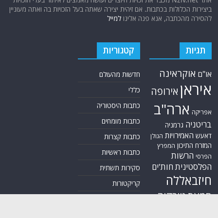
ביצירות הכלולות בכתבות. אם זיהית יצירה שאתה בעל הזכויות בה ואתה מעוניין
להסירה מהכתבה, אנא פנה אלינו
למייל
תגיות
קטגוריות
אוקראינה
או"ם
חדשות מהעולם
איראן
אירופה
כללי
ארה"ב
כתבות היסטוריה
אפריקה
כתבות מומחים
בריטניה
גרמניה
האמירויות
דאעש
הגולן
כתבות קצרות
המזרח התיכון
המפרץ
כתבות ראשיות
הרשות
הפרסי
הפלסטינית
חות'ים
סקירות תשתית
חיזבאללה
קריקטורות
טורקיה
חמאס
טכנולוגיה
טילים