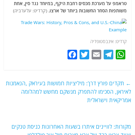
טראמפ על מערכת מכסים רחבת היקף, במיוחד נגד סין, אחת
משותפות הסחר החשובות ביותר של ארצו.
(קרדיט: עלערביה)
קרדיט: אינבסטופדיה
F
T
E
T
W
a
w
m
el
h
c
itt
ai
e
at
e
er
l
g
s
←
תקדים פורץ דרך: מיליציות חמושות בעיראק ,הנאמנות
b
ra
A
לאיראן, הסכימו להתפרק מנשקם מחשש למהלומה
o
m
p
אמריקאית וישראלית
o
p
k
מקורות: לוויינים איתרו בשעות האחרונות כניסת טנקים