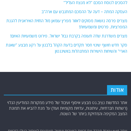
להסכים לנוסח הסכם "לא מנצח העליל"
העסקה המתה – דעה על ההסכם המתגבש עם ארה"ב
מצרים פרסה נושאת מסוקים לאזור מפרץ עומאן מול החזית האיראנית להגנת
המפרציות. פרטים ומשמעויות!
מצרים משדרגת שדה תעופה בקרבת גבול ישראל. פירוט משמעויות האיום!
סקר חדש חושף שינוי חסר תקדים בדעת הקהל בלבנון על רקע מבצע "שאגת
הארי" והשיחות הישירות המתנהלות בוושינגטון
אודות
אתר החדשות נציב.נט מבצע איסוף ועיבוד של מידע ממקורות המודיעין הגלוי
(רשתות חברתיות, עיתונות, עדויות מקומיות ועוד) על מנת להביא את תמונת
המצב המקיפה והמדויקת ביותר של השטח.
אתר Nziv.net מכבד את זכויות היוצרים ועושה מאמצים לאיתור בעלי הזכויות