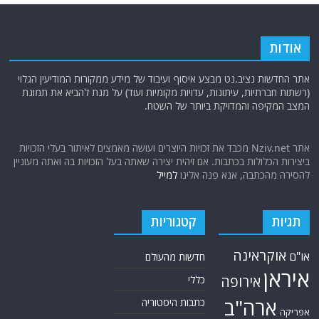
אודות
אתר החדשות נציב.נט מבצע איסוף ועיבוד של מידע ממקורות המודיעין הגלוי
(רשתות חברתיות, עיתונות, עדויות מקומיות ועוד) על מנת להביא את תמונת
המצב המקיפה והמדויקת ביותר של השטח.
אתר Nziv.net מכבד את זכויות היוצרים ועושה מאמצים לאיתור בעלי הזכויות
ביצירות הכלולות בכתבות. אם זיהית יצירה שאתה בעל הזכויות בה ואתה מעוניין
להסירה מהכתבה, אנא פנה אלינו
למייל
תגיות
קטגוריות
אוקראינה
או"ם
חדשות מהעולם
איראן
אירופה
כללי
ארה"ב
כתבות היסטוריה
אפריקה