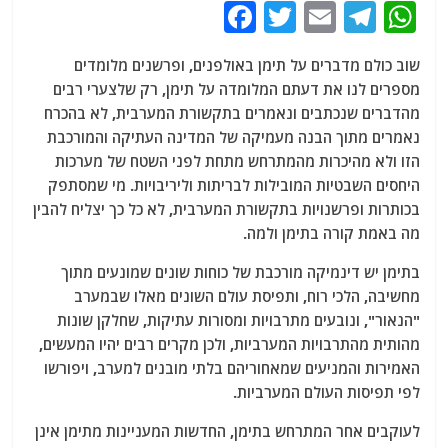
F
T
E
T
W
a
w
m
el
h
שוב כולם מדברים על תימן באולפנים, ופרשנים מלומדים
c
itt
ai
e
at
מספרים לנו את דעתם המלומדה על תימן, רק שלצערי רבים
e
er
l
g
s
מהדברים שנכתבים ונאמרים בתקשורת המערבית, לא בהכרח
b
ra
A
נאמרים מתוך הבנה מעמיקה של המדינה העתיקה והמורכבת
הזו ולא מהיכרות מהמתרחש מתחת לפני השטח של מערכות
o
m
p
היחסים השבטיות המובילות לבריתות וליריבויות. מי שמסתפק
o
p
בכותרות ופרשנויות בתקשורת המערבית, לא כל כך יצליח להבין
k
מה באמת קורה בתימן ולמה.
בתימן יש דינמיקה מורכבת של כוחות שונים שמונעים מתוך
מחשיבה, הלכי רוח, ותפיסת עולם השונים מאלו שבמערב
"הנאור", ונובעים מתרבויות ומסורות עתיקות, שחלקן שונות
מהותית מהתרבויות המערביות, ולכן מקרים רבים יהיו המעשים,
האמירות והמניעים שמאחוריהם בלתי מובנים למערב, ויפורשו
לפי תפיסות העולם המערביות.
לעוקבים אחר המתרחש בתימן, החדשות המעניינות מתימן אינן