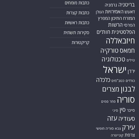
כתבות מומחים
בריטניה
גרמניה
האמירויות
דאעש
הגולן
כתבות קצרות
המזרח התיכון
המפרץ
כתבות ראשיות
הרשות
הפרסי
הפלסטינית
חות'ים
סקירות תשתית
חיזבאללה
קריקטורות
טורקיה
חמאס
טכנולוגיה
טילים
ישראל
ירדן
כלכלה
כורדים
כטב"מים
לבנון
מצרים
סוריה
סחר סמים
סין
סייבר
סיני
עזה
סעודיה
עירק
צבא סוריה חופשי
צרפת
קונייטרה