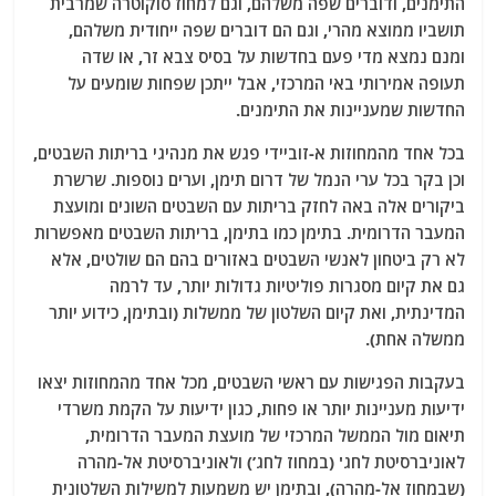
התימנים, ודוברים שפה משלהם, וגם למחוז סוקוטרה שמרבית
תושביו ממוצא מהרי, וגם הם דוברים שפה ייחודית משלהם,
ומנם נמצא מדי פעם בחדשות על בסיס צבא זר, או שדה
תעופה אמירותי באי המרכזי, אבל ייתכן שפחות שומעים על
החדשות שמעניינות את התימנים.
בכל אחד מהמחוזות א-זוביידי פגש את מנהיגי בריתות השבטים,
וכן בקר בכל ערי הנמל של דרום תימן, וערים נוספות. שרשרת
ביקורים אלה באה לחזק בריתות עם השבטים השונים ומועצת
המעבר הדרומית. בתימן כמו בתימן, בריתות השבטים מאפשרות
לא רק ביטחון לאנשי השבטים באזורים בהם הם שולטים, אלא
גם את קיום מסגרות פוליטיות גדולות יותר, עד לרמה
המדינתית, ואת קיום השלטון של ממשלות (ובתימן, כידוע יותר
ממשלה אחת).
בעקבות הפגישות עם ראשי השבטים, מכל אחד מהמחוזות יצאו
ידיעות מעניינות יותר או פחות, כגון ידיעות על הקמת משרדי
תיאום מול הממשל המרכזי של מועצת המעבר הדרומית,
לאוניברסיטת לחג' (במחוז לחג’) ולאוניברסיטת אל-מהרה
(שבמחוז אל-מהרה), ובתימן יש משמעות למשילות השלטונית