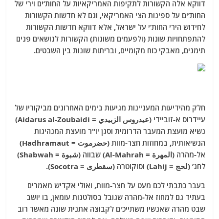
דווקא אלה הקשורות לתקיפות האמריקאיות על החות’ים וירי של
החות’ים על ספינות הצי האמריקאי, וגם לא חדשות הקשורות
לחידוש הירי החות’י על ישראל, אלא דווקא חדשות הקשורות
להתפתחויות שונות (ולפעמים משונות) הקשורות לנושאים פנים
תימנים, מאבקי כוח מקומיים, ובריתות שונות בין השבטים.
חלק מהידיעות המעניינות מגיעות בימים האחרונים מביקוריו של
עיידרוס א-זוביידי (عيدروس الزبيدي = Aidarus al-Zoubaidi)
נשיא מועצת המעבר הדרומית וסגן יו"ר מועצת המנהיגות
הנשיאותית, במחוזות חצר-מוות (حضرموت = Hadhramaut)
אל-מהרה (المهرة = Al-Mahrah) שבווה (شبوة = Shabwah)
לחג’ (لحج = Lahij) וסוקוטרה (سقطرى = Socotra).
בעבר כתבתי לכם מעט על חצר-מוות, ואולי אקדיש מאמרים
בעתיד גם למחוז אל-מהרה שגובל בסולטנות עומאן, בו יושב
שבט מהרה שאנשיו משתייכים לקבוצה אתנית שונה מאשר רוב