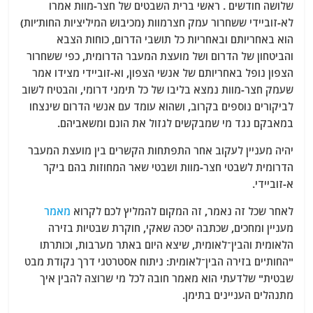
שלושה חודשים . ראשי ברית השבטים של חצר-מוות אמרו
לא-זוביידי ששחרור עמק חצרמוות (מכיבוש המיליציות החות’יות)
הוא באחריותם ובאחריות כל תושבי הדרום, כוחות הצבא
והביטחון של הדרום ושל מועצת המעבר הדרומית, כפי ששחרור
הצפון נופל באחריותם של אנשי הצפון, וא-זוביידי מצידו אמר
שעמק חצר-מוות נמצא בליבו של כל תימני דרומי, והבטיח לשוב
לביקורים נוספים בקרוב, ושהוא עומד עם אנשי הדרום שינצחו
במאבקם נגד מי שמבקשים לגזול את הונם ומשאביהם.
יהיה מעניין לעקוב אחר התפתחות הקשרים בין מועצת המעבר
הדרומית לשבטי חצר-מוות ושבטי שאר המחוזות בהם ביקר
א-זוביידי.
לאחר שכל זה נאמר, זה המקום להמליץ לכם לקרוא
מאמר
מעניין ומחכים, שכתבה יסכה שאקי, חוקרת שבטיות בזירה
הלאומית והבין־לאומית, שיצא היום באתר מערבות, וכותרתו
"החות'ים בזירה הבין־לאומית: ניתוח אסטרטגי דרך נקודת מבט
שבטית" שלדעתי הוא מאמר חובה לכל מי שרוצה להבין איך
מתנהלים העניינים בתימן.