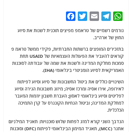
F
T
E
T
W
a
w
m
el
h
גורמים רשמיים של טראמפ מפיצים תוכנית לשנות את סיוע
c
itt
ai
e
at
החוץ של ארה"ב.
e
er
l
g
s
בתזכירים המופצים ברשתות החברתיות, פקידי ממשל טראמ פ
b
ra
A
קוראים להעביר את הפעולות העצמאיות של USAID תחת
o
m
p
סמכות מחלקת המדינה ולשנות את שמה של עבודתה לסוכנות
o
p
האמריקאית לסיוע הומניטרי בינלאומי (IHA).
k
השינויים כוללים את ביטול החשבונות של סיוע וסיוע לפיתוח
לאירופה, אירו אסיה ומרכז אסיה; מיזוג חשבונות הגירה וסיוע
לפליטים וסיוע בינלאומי לאסון; העברת חשבון יוזמות המעבר
למחלקת המדינה; וביטול הנחיות הקונגרס על קרן התמיכה
הכלכלית.
הנדבך השני קורא למזג לפחות שלוש סוכנויות: תאגיד המילניום
אתגר (MCC), תאגיד המימון הבינלאומי לפיתוח (DFC) וסוכנות