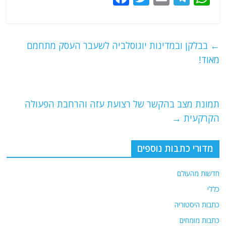
a
w
m
el
h
c
itt
ai
e
at
e
er
l
g
s
←
בבלקן ובמדינות יוגוסלביה לשעבר העסק מתחמם
b
ra
A
מאוד!
o
m
p
o
p
תמונת מצב בהקשר של רצועת עזה והרחבת הפעולה
k
הקרקעית
→
מדורי כתבות נוספים
חדשות מהעולם
כללי
כתבות היסטוריה
כתבות מומחים