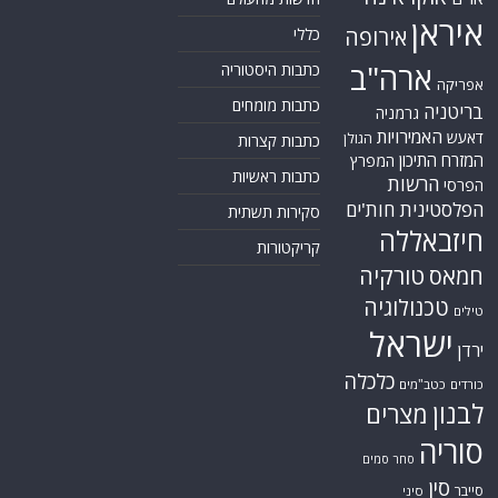
איראן
אירופה
כללי
ארה"ב
כתבות היסטוריה
אפריקה
כתבות מומחים
בריטניה
גרמניה
האמירויות
דאעש
הגולן
כתבות קצרות
המזרח התיכון
המפרץ
כתבות ראשיות
הרשות
הפרסי
הפלסטינית
חות'ים
סקירות תשתית
חיזבאללה
קריקטורות
טורקיה
חמאס
טכנולוגיה
טילים
ישראל
ירדן
כלכלה
כורדים
כטב"מים
לבנון
מצרים
סוריה
סחר סמים
סין
סייבר
סיני