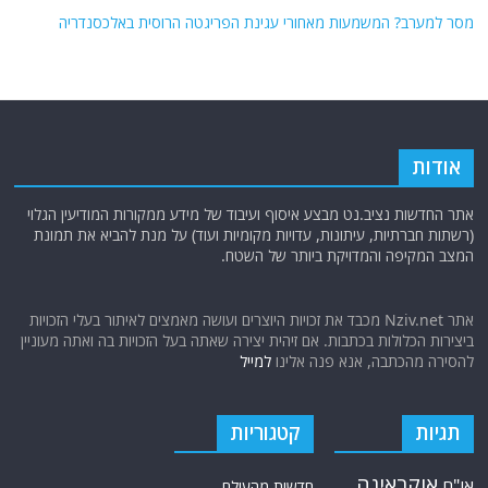
מסר למערב? המשמעות מאחורי עגינת הפריגטה הרוסית באלכסנדריה
אודות
אתר החדשות נציב.נט מבצע איסוף ועיבוד של מידע ממקורות המודיעין הגלוי
(רשתות חברתיות, עיתונות, עדויות מקומיות ועוד) על מנת להביא את תמונת
המצב המקיפה והמדויקת ביותר של השטח.
אתר Nziv.net מכבד את זכויות היוצרים ועושה מאמצים לאיתור בעלי הזכויות
ביצירות הכלולות בכתבות. אם זיהית יצירה שאתה בעל הזכויות בה ואתה מעוניין
להסירה מהכתבה, אנא פנה אלינו
למייל
תגיות
קטגוריות
אוקראינה
או"ם
חדשות מהעולם