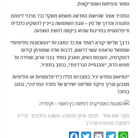
הסחר והפיתוח האמריקאית.
התזכיר אומר שהישות החדשה תשמש משקל נגד מרכזי ליוזמת
החגורה והדרך של סין – שבה השתמשה בייג'ין להשקיע כלכלית
ודיפלומטית במדינות שהיא ביקשה להשיג השפעה.
נדבך שלישי קורא לאחד את כל התוכניות "המוכוונות פוליטיות"
שממשל טראמפ עשוי לרשום, לרבות אלה שמטרתן קידום
דמוקרטיה, העצמת נשים, מאבק בסחר בבני אדם, שמירה על
חופש הדת, "והכנסייה הנרדפת", נכתב בתזכיר.
"התיאום מחדש יכיר בתוכניות הללו כ"דיפלומטיות או פוליטיות
מטבען וצריך פיקוד ושליטה ישירים של מזכיר המדינה", נכתב
במזכר
מקור: The hill תרגם:
ערוץ
המשקיע ששוקע בטלגרם קרדיט
לתמונה: ממשלת ארה"ב
F
T
E
T
W