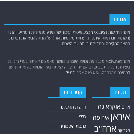
אודות
אתר החדשות נציב.נט מבצע איסוף ועיבוד של מידע ממקורות המודיעין הגלוי
(רשתות חברתיות, עיתונות, עדויות מקומיות ועוד) על מנת להביא את תמונת
המצב המקיפה והמדויקת ביותר של השטח.
אתר Nziv.net מכבד את זכויות היוצרים ועושה מאמצים לאיתור בעלי הזכויות
ביצירות הכלולות בכתבות. אם זיהית יצירה שאתה בעל הזכויות בה ואתה מעוניין
להסירה מהכתבה, אנא פנה אלינו
למייל
תגיות
קטגוריות
אוקראינה
או"ם
חדשות מהעולם
איראן
אירופה
כללי
ארה"ב
כתבות היסטוריה
אפריקה