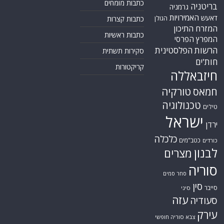
כתבות מומחים
בריטניה
גרמניה
האמירויות
דאעש
הגולן
כתבות קצרות
המזרח התיכון
כתבות ראשיות
המפרץ הפרסי
הרשות הפלסטינית
סקירות תשתית
חות'ים
קריקטורות
חיזבאללה
טורקיה
חמאס
טכנולוגיה
טילים
ישראל
ירדן
כלכלה
כטב"מים
כורדים
לבנון
מצרים
סוריה
סחר סמים
סין
סייבר
סיני
עזה
סעודיה
עירק
צבא סוריה חופשי