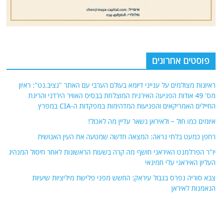
פוסטים אחרונים
ראיונות מצולמים על ענייני דיומא בעולם הערבי עם האתר "נציב.נט": ראיון
מס' 49 אודות הפגיעה האירנית המוצלחת בבסיס האוויר הירדני והריגת
החיילים האמריקאים והפגיעות המדהימות במפקדות ה-CIA במפרץ
איומים כמו חול – ולאיראן נשאר עדיין מה לאכול!
רחפן כמעט בלתי נראה: המצאה חדשה שמטעה את העין האנושית
יו"ר הפרלמנט האיראני חושף מה קרה בשעות הראשונות לאחר חיסול המנהיג
העליון האיראני עלי חמינאי
צבא סוריה נפרס בגבול עיראק: החשש מפני פלישת מיליציות שיעיות
הנאמנות לאיראן