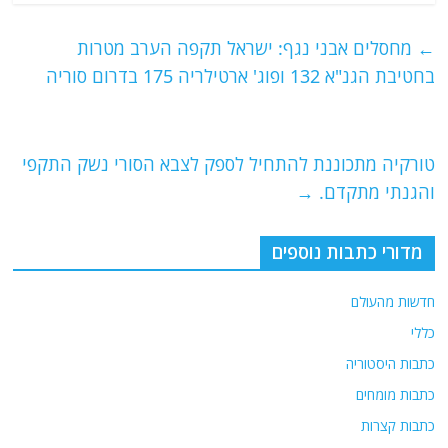
c
itt
ai
e
at
e
er
l
g
s
←
מחסלים אבני נגף: ישראל תקפה הערב מטרות
b
ra
A
בחטיבת הגנ"א 132 ופוג' ארטילריה 175 בדרום סוריה
o
m
p
o
p
טורקיה מתכוננת להתחיל לספק לצבא הסורי נשק התקפי
k
והגנתי מתקדם.
→
מדורי כתבות נוספים
חדשות מהעולם
כללי
כתבות היסטוריה
כתבות מומחים
כתבות קצרות