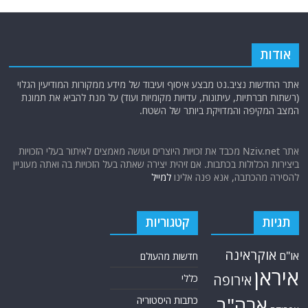
אודות
אתר החדשות נציב.נט מבצע איסוף ועיבוד של מידע ממקורות המודיעין הגלוי
(רשתות חברתיות, עיתונות, עדויות מקומיות ועוד) על מנת להביא את תמונת
המצב המקיפה והמדויקת ביותר של השטח.
אתר Nziv.net מכבד את זכויות היוצרים ועושה מאמצים לאיתור בעלי הזכויות
ביצירות הכלולות בכתבות. אם זיהית יצירה שאתה בעל הזכויות בה ואתה מעוניין
להסירה מהכתבה, אנא פנה אלינו
למייל
תגיות
קטגוריות
אוקראינה
או"ם
חדשות מהעולם
איראן
אירופה
כללי
ארה"ב
כתבות היסטוריה