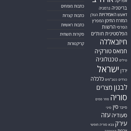
אפריקה
כתבות מומחים
בריטניה
גרמניה
האמירויות
דאעש
הגולן
כתבות קצרות
המזרח התיכון
המפרץ
כתבות ראשיות
הרשות
הפרסי
הפלסטינית
חות'ים
סקירות תשתית
חיזבאללה
קריקטורות
טורקיה
חמאס
טכנולוגיה
טילים
ישראל
ירדן
כלכלה
כורדים
כטב"מים
לבנון
מצרים
סוריה
סחר סמים
סין
סייבר
סיני
עזה
סעודיה
עירק
צבא סוריה חופשי
צרפת
קונייטרה