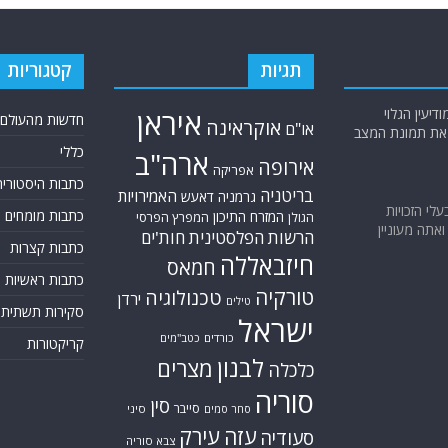
תגיות
קטגוריות
יעין הגלוי
איראן
חדשות מהעולם
אוקראינה
או"ם
א את תמונת המצב
כללי
ארה"ב
אירופה
אפריקה
כתבות היסטוריה
בריטניה
האמירויות
גרמניה
דאעש
בעלי הזכויות
כתבות מומחים
המזרח התיכון
המפרץ הפרסי
הגולן
אתה מעוניין
הרשות הפלסטינית
חות'ים
כתבות קצרות
חיזבאללה
חמאס
כתבות ראשיות
טורקיה
טכנולוגיה
ירדן
טילים
סקירות תשתית
ישראל
כורדים
כטב"מים
קריקטורות
לבנון
מצרים
כלכלה
סוריה
סין
סייבר
סיני
סחר סמים
עזה
עירק
סעודיה
צבא סוריה