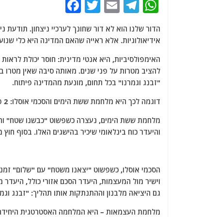
F
T
E
T
W
a
w
m
el
h
הדור שלנו הוא לא דור שחונך לערכיי ניצחון. תודעת ני
c
itt
ai
e
at
אידיאולוגיות. אלא ראייה שהאם המדינה היא כלי שנוע
e
er
l
g
s
b
ra
A
להציב מטרות על פני שנים. מאותה סיבה שאין מטרו בי
o
m
p
"זבנג וגמרנו" בכל תחום, מונעת מהמדינה פיתוח.
o
p
דוגמה לכך היא מלחמת ששת הימים והסכמי אוסלו: 2 פתרונות "זבנג וגמרנו".
k
מלחמת ששת הימים, נעצרה כשפשוט "כבשנו שטח" והיינ
והיעדר כוח בינלאומי שיכיר בהישגים האלו. בסוף חוץ מרמת הגולן ו-70% יו"ש,
הסכמי אוסלו, כשפשוט "יצאנו משטח" עם "שלום" זמני
וישיר מול המעצמות, היעדר הסכם אזורי כולל, היעדר 
גם היציאה מלבנון וההתנתקות אותו תהליך: "זבנג וגמר
מלחמת העצמאות – היא המלחמה האסטרטגית היחידה בת