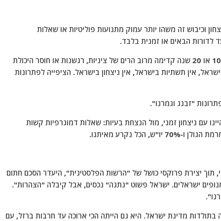
צחון וכיבוש זה משהו יותר עמוק מתנועות פוליטיות או שאלות
ד לדורות הבאים או זמנית בלבד.
האימפולסיביות, היא אנטי מדינית: חוסר יכולת לראות 10 או 20 שנה קדימה מרוב הרים של ציניות, רגשנות או חוסר היכולת
שראל, אין תשתיות בישראל, אין ניצחון בישראל. הציפייה לפתרונות
ו עם ניצחון זמני, מול הנצחת בעיות: שאלות דמוגרפיות קשות
 הכל נקרע מאיתנו.
, תוך יצירת פרוקסי כושל של "הרשות הפלסטינית", היעדר הסכם חתום
מנופים ישראלים. ישראל פשוט "נתנה" נכסים, אבל קיבלה "הצהרות".
נו".
ולדות מדינת ישראל. היא גם הייתה הכי ארוכה עד חרבות ברזל, עם