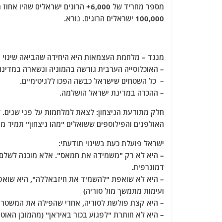
מספר מחריד של 6,000+ הרוגים ישראל
100,000 ישראלים הרוגים. נורא.
מנגד – מלחמת העצמאות היא היחידה שהביאה שינוי ג
– האוכלוסייה הערבית גורשה בהמוניה ונשארה במדינו
– כל השטחים שישראל כבשה הפכו ללגיטימיים.
– ההכרה במדינת ישראל הושלמה.
חלק מתודעת הניצחון: לצאת למלחמות על פני שנים. ל
האולפנים והפילוספים ששואלים "מהו ניצחון" תמיד מב
ישראל פועלת כעת בשינוי תודעתי:
– היא לא רק "משמידה את חמאס". אלא מוכנה לשלם מ
דמוגרפית.
– היא לא שואפת "להשמיד את חיזבאללה", היא שואפ
ועימות מתמשך מול סוריה)
– היא קצת פולשת לסוריה, אחרי שהפילה את המשטר המ
– היא לא חותרת "לפגוע בכור באיראן" (מהמובן האוט