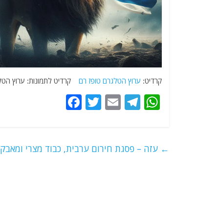
קרדיט:
ערוץ הטלגרם טופז רם
קרדיט לתמונות: ערוץ הטלגר
F
T
E
T
W
a
w
m
el
h
c
itt
ai
e
at
e
er
l
g
s
←
עזה – פסגת חירום ערבית, כבוד מצרי ומאבקי
b
ra
A
o
m
p
o
p
k