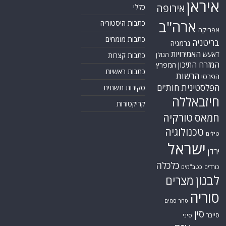
איראן
אירופה
כללי
ארה"ב
כתבות היסטוריה
אפריקה
כתבות מומחים
בריטניה
גרמניה
האמירויות
דאעש
הגולן
כתבות קצרות
המזרח התיכון
המפרץ
כתבות ראשיות
הרשות
הפרסי
הפלסטינית
חות'ים
סקירות תשתית
חיזבאללה
קריקטורות
טורקיה
חמאס
טכנולוגיה
טילים
ישראל
ירדן
כלכלה
כורדים
כטב"מים
לבנון
מצרים
סוריה
סחר סמים
סין
סייבר
סיני