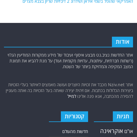
האמריקאי שהופל בשמי איראן ושידרוג 2 דיביזיות שריון בצבא מצרים
אודות
אתר החדשות נציב.נט מבצע איסוף ועיבוד של מידע ממקורות המודיעין הגלוי
(רשתות חברתיות, עיתונות, עדויות מקומיות ועוד) על מנת להביא את תמונת
המצב המקיפה והמדויקת ביותר של השטח.
אתר Nziv.net מכבד את זכויות היוצרים ועושה מאמצים לאיתור בעלי הזכויות
ביצירות הכלולות בכתבות. אם זיהית יצירה שאתה בעל הזכויות בה ואתה מעוניין
להסירה מהכתבה, אנא פנה אלינו
למייל
תגיות
קטגוריות
אוקראינה
או"ם
חדשות מהעולם