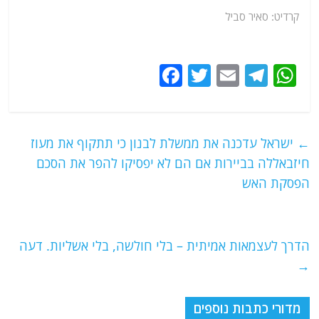
קרדיט: סאיר סביל
F
T
E
T
W
a
w
m
el
h
c
itt
ai
e
at
e
er
l
g
s
←
ישראל עדכנה את ממשלת לבנון כי תתקוף את מעוז
b
ra
A
חיזבאללה בביירות אם הם לא יפסיקו להפר את הסכם
o
m
p
הפסקת האש
o
p
k
הדרך לעצמאות אמיתית – בלי חולשה, בלי אשליות. דעה
→
מדורי כתבות נוספים