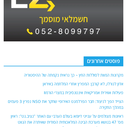
פוסטים אחרונים
מקרונות המוות לסוללות החץ – כך נראית נקמתה של ההיסטוריה
אדון לגורלו, לא קורבן: המפרץ אחרי המלחמה באיראן
פעילות אווירית אמריקאית אינטנסיבית במצרי הורמוז
הצייד הפך לניצוד: חבר הפרלמנט האירופי שחקר את NSO נפרץ 3 פעמים
במהלך החקירה
ראיונות מצולמים על ענייני דיומא בעולם הערבי עם האתר "נציב.נט": ראיון
מס' 47 בנושא מערכת הבינה המלאכותית הסודית שאיתרה את הנווט