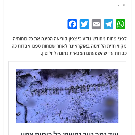
רוסיה
F
T
E
T
W
a
w
m
el
h
לפני פחות מחודש נודע כי צפון קוריאה הסיגה את כל כוחותיה
c
itt
ai
e
at
מקווי חזית הלחימה באוקראינה לאחר שכוחות ספגו אבדות כה
e
er
l
g
s
כבדות עד שהשפעתם הצבאית נמוגה לחלוטין.
b
ra
A
o
m
p
o
p
k