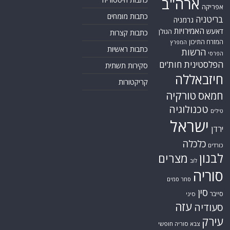
ארה"ב
אפריקה
כתבות מומחים
בריטניה
גרמניה
האמירויות
דאעש
הגולן
כתבות קצרות
המזרח התיכון
המפרץ
כתבות ראשיות
הרשות
הפרסי
הפלסטינית
חות'ים
סקירות תשתית
חיזבאללה
קריקטורות
חמאס
טורקיה
טכנולוגיה
טילים
ישראל
ירדן
כלכלה
כורדים
לבנון
מצרים
לוב
סוריה
סחר סמים
סין
סייבר
סיני
עזה
סעודיה
עירק
צבא סוריה חופשי