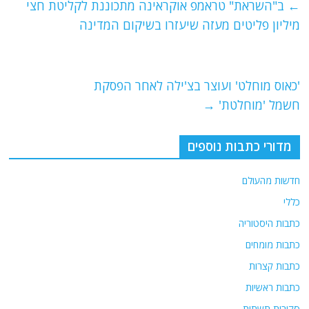
e
er
l
g
s
←
ב"השראת" טראמפ אוקראינה מתכוננת לקליטת חצי
b
ra
A
מיליון פליטים מעזה שיעזרו בשיקום המדינה
o
m
p
o
p
'כאוס מוחלט' ועוצר בצ'ילה לאחר הפסקת
k
חשמל 'מוחלטת'
→
מדורי כתבות נוספים
חדשות מהעולם
כללי
כתבות היסטוריה
כתבות מומחים
כתבות קצרות
כתבות ראשיות
סקירות תשתית