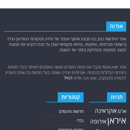
אודות
אתר החדשות נציב.נט מבצע איסוף ועיבוד של מידע ממקורות המודיעין הגלוי
(רשתות חברתיות, עיתונות, עדויות מקומיות ועוד) על מנת להביא את תמונת
המצב המקיפה והמדויקת ביותר של השטח.
אתר Nziv.net מכבד את זכויות היוצרים ועושה מאמצים לאיתור בעלי הזכויות
ביצירות הכלולות בכתבות. אם זיהית יצירה שאתה בעל הזכויות בה ואתה מעוניין
להסירה מהכתבה, אנא פנה אלינו
למייל
תגיות
קטגוריות
אוקראינה
או"ם
חדשות מהעולם
איראן
אירופה
כללי
כתבות היסטוריה