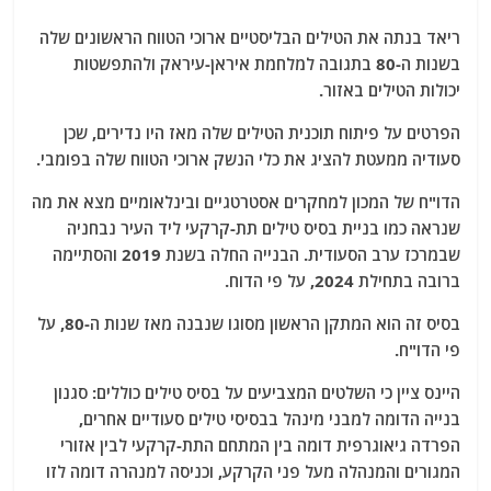
ריאד בנתה את הטילים הבליסטיים ארוכי הטווח הראשונים שלה
בשנות ה-80 בתגובה למלחמת איראן-עיראק ולהתפשטות
יכולות הטילים באזור.
הפרטים על פיתוח תוכנית הטילים שלה מאז היו נדירים, שכן
סעודיה ממעטת להציג את כלי הנשק ארוכי הטווח שלה בפומבי.
הדו"ח של המכון למחקרים אסטרטגיים ובינלאומיים מצא את מה
שנראה כמו בניית בסיס טילים תת-קרקעי ליד העיר נבחניה
שבמרכז ערב הסעודית. הבנייה החלה בשנת 2019 והסתיימה
ברובה בתחילת 2024, על פי הדוח.
בסיס זה הוא המתקן הראשון מסוגו שנבנה מאז שנות ה-80, על
פי הדו"ח.
היינס ציין כי השלטים המצביעים על בסיס טילים כוללים: סגנון
בנייה הדומה למבני מינהל בבסיסי טילים סעודיים אחרים,
הפרדה גיאוגרפית דומה בין המתחם התת-קרקעי לבין אזורי
המגורים והמנהלה מעל פני הקרקע, וכניסה למנהרה דומה לזו