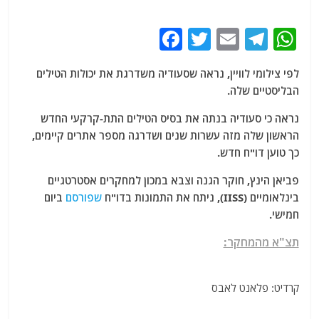
F
T
E
T
W
a
w
m
el
h
לפי צילומי לוויין, נראה שסעודיה משדרגת את יכולות הטילים
c
itt
ai
e
at
הבליסטיים שלה.
e
er
l
g
s
נראה כי סעודיה בנתה את בסיס הטילים התת-קרקעי החדש
b
ra
A
הראשון שלה מזה עשרות שנים ושדרגה מספר אתרים קיימים,
o
m
p
כך טוען דו"ח חדש.
o
p
פביאן הינץ, חוקר הגנה וצבא במכון למחקרים אסטרטגיים
k
בינלאומיים (IISS), ניתח את התמונות בדו"ח
שפורסם
ביום
חמישי.
תצ"א מהמחקר:
קרדיט: פלאנט לאבס