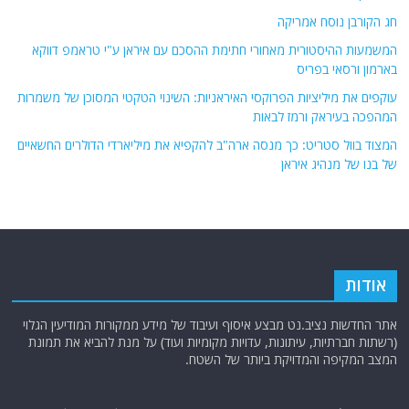
פוסטים אחרונים
כוחות קומנדו ומומחי טילים חות'ים בדרום סוריה: מפת האיום המזרחי נחשפת
חג הקורבן נוסח אמריקה
המשמעות ההיסטורית מאחורי חתימת ההסכם עם איראן ע"י טראמפ דווקא
בארמון ורסאי בפריס
עוקפים את מיליציות הפרוקסי האיראניות: השינוי הטקטי המסוכן של משמרות
המהפכה בעיראק ורמז לבאות
המצוד בוול סטריט: כך מנסה ארה"ב להקפיא את מיליארדי הדולרים החשאיים
של בנו של מנהיג איראן