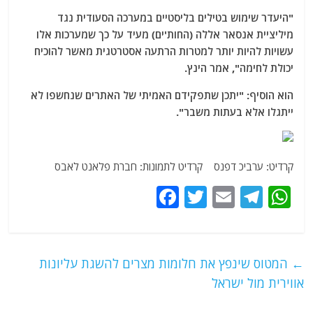
"היעדר שימוש בטילים בליסטיים במערכה הסעודית נגד
מיליציית אנסאר אללה (החות'ים) מעיד על כך שמערכות אלו
עשויות להיות יותר למטרות הרתעה אסטרטגית מאשר להוכיח
יכולת לחימה", אמר הינץ.
הוא הוסיף: "יתכן שתפקידם האמיתי של האתרים שנחשפו לא
ייתגלו אלא בעתות משבר".
קרדיט: ערביכ דפנס קרדיט לתמונות: חברת פלאנט לאבס
F
T
E
T
W
a
w
m
el
h
c
itt
ai
e
at
e
er
l
g
s
←
המטוס שינפץ את חלומות מצרים להשגת עליונות
b
ra
A
אווירית מול ישראל
o
m
p