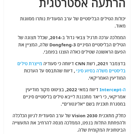
הרתעה אסטרטגית
יכולות הטילים הבליסטיים של ערב הסעודית נותרו מסווגות
מאוד.
הממלכה ערכה תרגיל צבאי גדול ב-2014, שכלל תצוגה של
הטילים הבליסטיים הסיניים Dongfeng-3 שלה, המציין את
הפעם הראשונה שטילים כאלה הוצגו בפומבי.
בדצמבר 2021, רשת CNN דיווחה כי סעודיה
מייצרת טילים
בליסטיים משלה בסיוע סיני
, דיווח שהתבסס על הערכות
המודיעין האמריקאי.
ה-Intercept
דיווח במאי 2022, בציטוט מקור מודיעין
אמריקאי, כי ריאד מתכננת לייבא טילים בליסטיים סיניים
במסגרת תוכנית בשם "אליגטורים".
כחלק מתוכנית Vision 2030 של ערב הסעודית לגיוון הכלכלה
ולהפחתת התלות בנפט, הממלכה מנסה להרחיב את התעשייה
הביטחונית המקומית שלה.