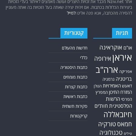
אודות
אתר החדשות נציב.נט מבצע איסוף ועיבוד של מידע ממקורות המודיעין הגלוי
(רשתות חברתיות, עיתונות, עדויות מקומיות ועוד) על מנת להביא את תמונת
המצב המקיפה והמדויקת ביותר של השטח.
אתר Nziv.net מכבד את זכויות היוצרים ועושה מאמצים לאיתור בעלי הזכויות
ביצירות הכלולות בכתבות. אם זיהית יצירה שאתה בעל הזכויות בה ואתה מעוניין
להסירה מהכתבה, אנא פנה אלינו
למייל
תגיות
קטגוריות
אוקראינה
או"ם
חדשות מהעולם
איראן
אירופה
כללי
ארה"ב
כתבות היסטוריה
אפריקה
כתבות מומחים
בריטניה
גרמניה