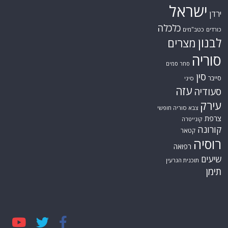
האמירויות
דאעש
הגולן
כתבות קצרות
המזרח התיכון
המפרץ
כתבות ראשיות
הרשות
הפרסי
הפלסטינית
חות'ים
סקירות תשתית
חיזבאללה
קריקטורות
טורקיה
חמאס
טכנולוגיה
טילים
ישראל
ירדן
כלכלה
כורדים
כטב"מים
לבנון
מצרים
סוריה
סחר סמים
סין
סייבר
סיני
עזה
סעודיה
עירק
צבא סוריה חופשי
צרפת
קונייטרה
קורונה
קטאר