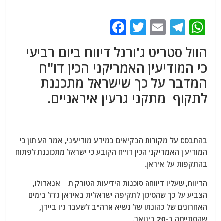
F
T
E
T
W
a
w
m
el
h
הוול סטריט ג'ורנל דיווח ביום רביעי
c
itt
ai
e
at
כי המודיעין האמריקני הכין דו"ח
e
er
l
g
s
המדבר על כך שישראל מתכננת
b
ra
A
לתקוף מתקני גרעין איראניים.
o
m
p
o
p
k
בהתבסס על מקורות הבקיאים במידע מודיעיני, אמר העיתון כי
המודיעין האמריקני הכין דו"ח הקובע כי ישראל מתכוננת לפתוח
בהתקפות על איראן.
הדיווח, שעליו דיווחה סוכנות הידיעות הטורקית – אנאדולו,
הצביע על כך שהסיכון לתקיפה ישראלית באיראן גדל בימים
האחרונים של כהונתו של נשיא ארה"ב לשעבר ג'ו ביידן,
שהסתיימה ב-20 בינואר.