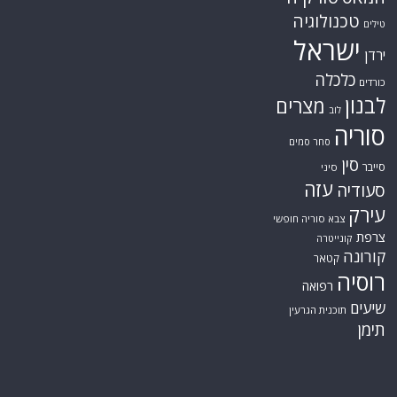
טכנולוגיה
טילים
ישראל
ירדן
כלכלה
כורדים
לבנון
מצרים
לוב
סוריה
סחר סמים
סין
סייבר
סיני
עזה
סעודיה
עירק
צבא סוריה חופשי
צרפת
קונייטרה
קורונה
קטאר
רוסיה
רפואה
שיעים
תוכנית הגרעין
תימן