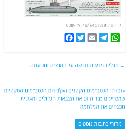
קרדיט לתמונות: אלשרק אלאווסט
F
T
E
T
W
a
w
m
el
h
c
itt
ai
e
at
e
er
l
g
s
←
תגלית מדעית חדשה על דמנציה ומניעתה
b
ra
A
o
m
p
o
p
עובדה: הכטב"מים הקטנים (fpv) הם הכטב"מים הטקטיים
שמכריעים כבר היום את הצבאות הגדולים ומעשית
k
מנצחים את המלחמה
→
מדורי כתבות נוספים