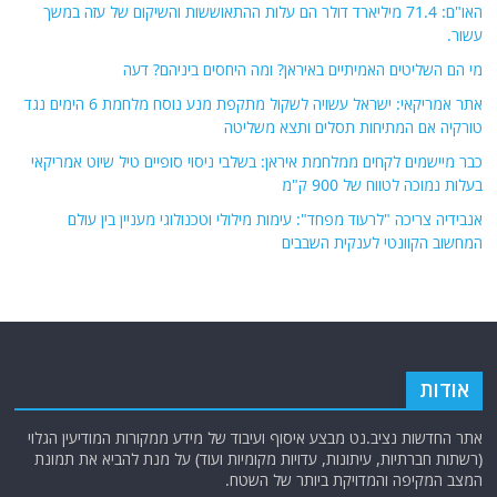
האו"ם: 71.4 מיליארד דולר הם עלות ההתאוששות והשיקום של עזה במשך
עשור.
מי הם השליטים האמיתיים באיראן? ומה היחסים ביניהם? דעה
אתר אמריקאי: ישראל עשויה לשקול מתקפת מנע נוסח מלחמת 6 הימים נגד
טורקיה אם המתיחות תסלים ותצא משליטה
כבר מיישמים לקחים ממלחמת איראן: בשלבי ניסוי סופיים טיל שיוט אמריקאי
בעלות נמוכה לטווח של 900 ק"מ
אנבידיה צריכה "לרעוד מפחד": עימות מילולי וטכנולוגי מעניין בין עולם
המחשוב הקוונטי לענקית השבבים
אודות
אתר החדשות נציב.נט מבצע איסוף ועיבוד של מידע ממקורות המודיעין הגלוי
(רשתות חברתיות, עיתונות, עדויות מקומיות ועוד) על מנת להביא את תמונת
המצב המקיפה והמדויקת ביותר של השטח.