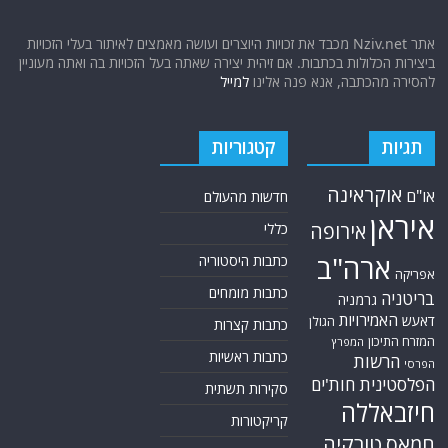
אתר Nziv.net מכבד את זכויות היוצרים ועושה מאמצים לאיתור בעלי הזכויות
ביצירות הכלולות בכתבות. אם זיהית יצירה שאתה בעל הזכויות בה ואתה מעוניין
להסירה מהכתבה, אנא פנה אלינו
למייל
תגיות
קטגוריות
אוקראינה
או"ם
חדשות מהעולם
איראן
אירופה
כללי
ארה"ב
כתבות היסטוריה
אפריקה
כתבות מומחים
בריטניה
גרמניה
האמירויות
דאעש
הגולן
כתבות קצרות
המזרח התיכון
המפרץ
כתבות ראשיות
הרשות
הפרסי
הפלסטינית
חות'ים
סקירות תשתית
חיזבאללה
קריקטורות
טורקיה
חמאס