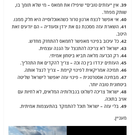
39. אין "עזתים טובים" שיפילו את חמאס – מי שלא תומך בו,
שותק מפחד.
40. אי אפשר לנצח ארגון טרור כשהאוכלוסייה היא חלק ממנו.
41. השארת עזה מסכנת גם את ירדן וסעודיה – הם יודעים זאת
היטב.
42. כל עיכוב בפינוי מאפשר לחמאס להתחזק מחדש.
43. ישראל לא צריכה להתנצל על הגנה עצמית.
44. רק הכרעה מלאה תביא ביטחון אמיתי.
45. העזתים ינדדו בין כה וכה – צריך להקדים את התהליך.
46. תמיכה אמריקאית לפינוי קיימת – צריך לנצל אותה.
47. מבחינה אסטרטגית – פינוי עזה יאפשר לישראל שליטה
ביטחונית טובה יותר.
48. ישראל צריכה לשלוט בגבולותיה המלאים, לא לחיות עם
אויב בתוכה.
49. בלי עזה – ישראל תוכל להתמקד בהתעצמות אמיתית.
מעניין.