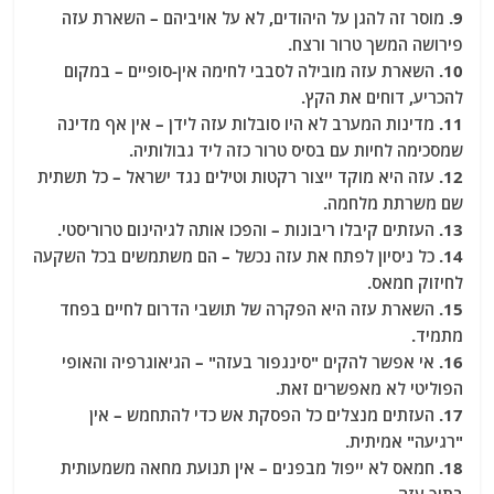
9. מוסר זה להגן על היהודים, לא על אויביהם – השארת עזה
פירושה המשך טרור ורצח.
10. השארת עזה מובילה לסבבי לחימה אין-סופיים – במקום
להכריע, דוחים את הקץ.
11. מדינות המערב לא היו סובלות עזה לידן – אין אף מדינה
שמסכימה לחיות עם בסיס טרור כזה ליד גבולותיה.
12. עזה היא מוקד ייצור רקטות וטילים נגד ישראל – כל תשתית
שם משרתת מלחמה.
13. העזתים קיבלו ריבונות – והפכו אותה לגיהינום טרוריסטי.
14. כל ניסיון לפתח את עזה נכשל – הם משתמשים בכל השקעה
לחיזוק חמאס.
15. השארת עזה היא הפקרה של תושבי הדרום לחיים בפחד
מתמיד.
16. אי אפשר להקים "סינגפור בעזה" – הגיאוגרפיה והאופי
הפוליטי לא מאפשרים זאת.
17. העזתים מנצלים כל הפסקת אש כדי להתחמש – אין
"רגיעה" אמיתית.
18. חמאס לא ייפול מבפנים – אין תנועת מחאה משמעותית