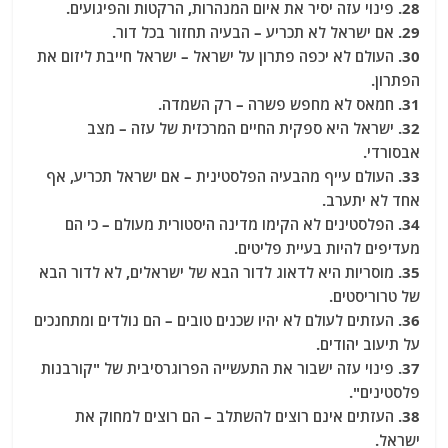
28. פינוי עזה יסיר את איום המנהרות, הרקטות והפיגועים.
29. אם ישראל לא תכריע – הבעיה תחזור בכל דור.
30. העולם לא יכפה פתרון על ישראל – ישראל חייבת ליזום את
הפתרון.
31. חמאס לא מחפש פשרה – רק השמדה.
32. ישראל היא ספקית החיים המרכזית של עזה – מצב
אבסורדי.
33. העולם עייף מהבעיה הפלסטינית – אם ישראל תכריע, אף
אחד לא יתערב.
34. הפלסטינים לא הקימו מדינה היסטורית מעולם – כי הם
מעדיפים להיות בעיית פליטים.
35. מוסריות היא לדאוג לדור הבא של ישראלים, לא לדור הבא
של טרוריסטים.
36. העזתים לעולם לא יהיו שכנים טובים – הם נולדים ומתחנכים
על תיעוב יהודים.
37. פינוי עזה ישבור את התעשייה הפרוגרסיבית של "קורבנות
פלסטינים".
38. העזתים אינם רוצים להשתלב – הם רוצים למחוק את
ישראל.