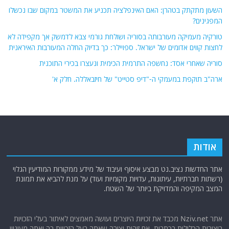
השעון מתקתק בטהרן: האם האינפלציה תכניע את המשטר במקום שבו נכשלו
המפגינים?
טורקיה מעמיקה מעורבותה בסוריה ושולחת גורמי צבא לדמשק אך מקפידה לא
לחצות קווים אדומים של ישראל. ספויילר: כך בדיוק החלה המעורבות האיראנית
סוריה שאחרי אסד: נחשפה התרמית הכימית ונעצרו בכירי התוכנית
ארה"ב תוקפת במעמקי ה-"דיפ סטייט" של חיזבאללה. חלק א'
אודות
אתר החדשות נציב.נט מבצע איסוף ועיבוד של מידע ממקורות המודיעין הגלוי
(רשתות חברתיות, עיתונות, עדויות מקומיות ועוד) על מנת להביא את תמונת
המצב המקיפה והמדויקת ביותר של השטח.
אתר Nziv.net מכבד את זכויות היוצרים ועושה מאמצים לאיתור בעלי הזכויות
ביצירות הכלולות בכתבות. אם זיהית יצירה שאתה בעל הזכויות בה ואתה מעוניין