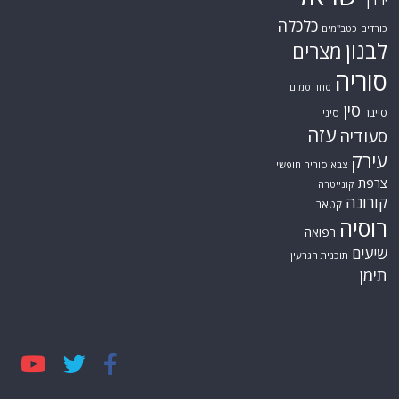
כלכלה
כורדים
כטב"מים
לבנון
מצרים
סוריה
סחר סמים
סין
סייבר
סיני
עזה
סעודיה
עירק
צבא סוריה חופשי
צרפת
קונייטרה
קורונה
קטאר
רוסיה
רפואה
שיעים
תוכנית הגרעין
תימן