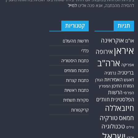
להסירה מהכתבה, אנא פנה אלינו
למייל
תגיות
קטגוריות
אוקראינה
או"ם
חדשות מהעולם
איראן
אירופה
כללי
ארה"ב
כתבות היסטוריה
אפריקה
כתבות מומחים
בריטניה
גרמניה
האמירויות
דאעש
הגולן
כתבות קצרות
המזרח התיכון
המפרץ
כתבות ראשיות
הרשות
הפרסי
הפלסטינית
חות'ים
סקירות תשתית
חיזבאללה
קריקטורות
טורקיה
חמאס
טכנולוגיה
טילים
ישראל
ירדן