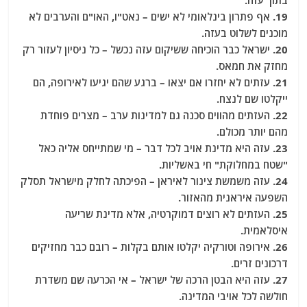
בתוך עזה.
19. אף פתרון בינלאומי לא ישים – נאט"ו, האו"ם והערבים לא
מוכנים לשלוט בעזה.
20. ישראל כבר הוכיחה ששיקום עזה נכשל – כל ניסיון לעזור רק
מחזק את חמאס.
21. עזתים לא יחזרו אם יצאו – ברגע שהם יגיעו לאירופה, הם
ייקלטו שם לנצח.
22. העזתים מהווים סכנה גם למדינות ערב – מצרים פוחדת
מהם יותר מכולם.
23. עזה היא מדינת אויב לכל דבר – מי שמתייחס אליה כאל
"שטח במחלוקת" חי באשליות.
24. עזה משמשת צינור לאיראן – הפיכתה לחלק מישראל תסלק
השפעה איראנית מהאזור.
25. העזתים לא רוצים דמוקרטיה, אלא מדינת שריעה
איסלאמית.
26. אירופה וטורקיה יקלטו אותם בקלות – רובם כבר מחזיקים
דרכונים זרים.
27. עזה היא הבטן הרכה של ישראל – אי הכרעה שם משדרת
חולשה לכל אויבי המדינה.