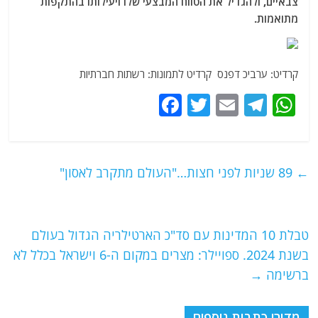
צבאיים, ולהגדיל את הטווח המבצעי שלו ויעילותו בהתקפות
מתואמות.
קרדיט: ערביכ דפנס קרדיט לתמונות: רשתות חברתיות
F
T
E
T
W
a
w
m
el
h
c
itt
ai
e
at
e
er
l
g
s
←
89 שניות לפני חצות…"העולם מתקרב לאסון"
b
ra
A
o
m
p
o
p
טבלת 10 המדינות עם סד"כ הארטילריה הגדול בעולם
בשנת 2024. ספויילר: מצרים במקום ה-6 וישראל בכלל לא
k
ברשימה
→
מדורי כתבות נוספים