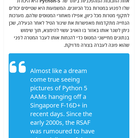
אחת התכונות המהפכניות ביותר של Python-5 היא היכולת
שלו לפגוע במטרות בכל הכיוונים. המשמעות היא שטייסים יכולים
לתקוף מטרות מכל כיוון, אפילו מאחורי המטוסים שלהם. מערכות
הנחייה מתקדמות מאפשרות את שיגור הטיל לאחר הנעילה, שכן
ניתן לשגר אותו באזור בו האויב עשוי להימצא, תוך שימוש
בנתונים מחיישני המטוס כדי להנחות אותו לעבר המטרה לפני
שהוא פונה לעברה בצורה מדויקת.
Almost like a dream
come true seeing
pictures of Python 5
AAMs hanging off a
Singapore F-16D+ in
recent days. Since the
early 2000s, the RSAF
was rumoured to have