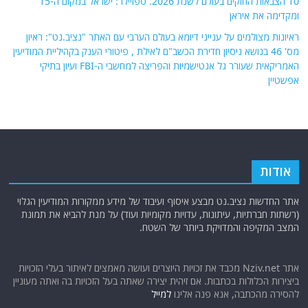
10 הצבאות החזקים בעולם לשנת 2026. ספויילר: ישראל במקום ה-15
ומקדימה את איראן
ראיונות מצולמים על ענייני דיומא בעולם הערבי עם האתר "נציב.נט": ראיון
מס' 46 בנושא ניסיון חדירת הכשב"ם לאילת , פיטורי הענק בקהיליית המודיעין
האמריקאית שעורר גל אנטישמיות והפריצה למחשבי ה-FBI ועיון בתיקי
אפשטיין
אודות
אתר החדשות נציב.נט מבצע איסוף ועיבוד של מידע ממקורות המודיעין הגלוי
(רשתות חברתיות, עיתונות, עדויות מקומיות ועוד) על מנת להביא את תמונת
המצב המקיפה והמדויקת ביותר של השטח.
אתר Nziv.net מכבד את זכויות היוצרים ועושה מאמצים לאיתור בעלי הזכויות
ביצירות הכלולות בכתבות. אם זיהית יצירה שאתה בעל הזכויות בה ואתה מעוניין
להסירה מהכתבה, אנא פנה אלינו
למייל