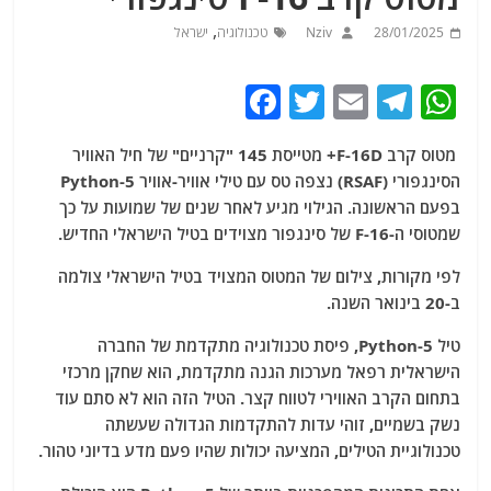
,
28/01/2025
Nziv
טכנולוגיה
ישראל
F
T
E
T
W
a
w
m
el
h
מטוס קרב F-16D+ מטייסת 145 "קרניים" של חיל האוויר
c
itt
ai
e
at
הסינגפורי (RSAF) נצפה טס עם טילי אוויר-אוויר Python-5
e
er
l
g
s
בפעם הראשונה. הגילוי מגיע לאחר שנים של שמועות על כך
b
ra
A
שמטוסי ה-F-16 של סינגפור מצוידים בטיל הישראלי החדיש.
o
m
p
לפי מקורות, צילום של המטוס המצויד בטיל הישראלי צולמה
o
p
ב-20 בינואר השנה.
k
טיל Python-5, פיסת טכנולוגיה מתקדמת של החברה
הישראלית רפאל מערכות הגנה מתקדמת, הוא שחקן מרכזי
בתחום הקרב האווירי לטווח קצר. הטיל הזה הוא לא סתם עוד
נשק בשמיים, זוהי עדות להתקדמות הגדולה שעשתה
טכנולוגיית הטילים, המציעה יכולות שהיו פעם מדע בדיוני טהור.