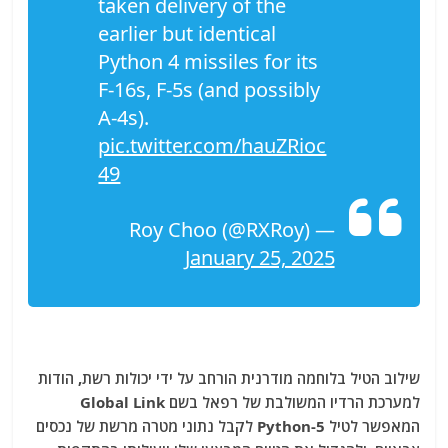
taken delivery of the
earlier but identical
Python 4 missiles for its
F-16s, F-5s (and possibly
A-4s).
pic.twitter.com/hauZRioc
49
— Roy Choo (@RXRoy)
January 25, 2025
שילוב הטיל בלוחמה מודרנית הורחב על ידי יכולות רשת, הודות
למערכת הרדיו המשולבת של רפאל בשם Global Link
המאפשר לטיל Python-5 לקבל נתוני מטרה מרשת של נכסים