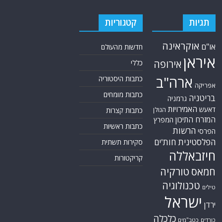
תגיות
קטגוריות
אוקראינה
או"ם
חדשות מהעולם
איראן
אירופה
כללי
ארה"ב
כתבות היסטוריה
אפריקה
כתבות מומחים
בריטניה
גרמניה
האמירויות
דאעש
הגולן
כתבות קצרות
המזרח התיכון
המפרץ
כתבות ראשיות
הרשות
הפרסי
הפלסטינית
חות'ים
סקירות תשתית
חיזבאללה
קריקטורות
טורקיה
חמאס
טכנולוגיה
טילים
ישראל
ירדן
כלכלה
כורדים
כטב"מים