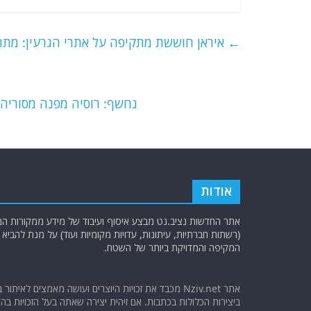
c
itt
ai
e
at
e
er
l
g
s
←
איראן חוששת מתקיפה על אתרי הגרעין: מתרג
b
ra
A
o
m
p
o
p
נחשף: רוסיה מפנה מסוריה 4 רכבי משגרים של סוללת אס-400. הקץ לנוכחות הצבאית
k
אודות
אתר החדשות נציב.נט מבצע איסוף ועיבוד של מידע ממקורות המוד
(רשתות חברתיות, עיתונות, עדויות מקומיות ועוד) על מנת להבי
המקיפה והמדויקת ביותר של השטח.
אתר Nziv.net מכבד את זכויות היוצרים ועושה מאמצים לאיתור 
ביצירות הכלולות בכתבות. אם זיהית יצירה שאתה בעל הזכויות בה ו