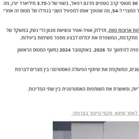
במאי 2021, מצרים חתמה על חוזה עם צרפת לרכישת 30 מטוסי קרב נוספים מדגם רפאל, בשווי של כ-3.75 מיליארד יורו, מה
שמביא את המספר הכולל של מטוסי רפאל בחיל האוויר המצרי ל-54, מה שהופך אותו למפעיל השני בגודלו של מטוס זה אחרי
ת ארוכות טווח
, תדלוק אוויר-אוויר ונשיאת מגוון כלי נשק במשקל של
אספקת המטוסים הללו למצרים החלה בשנת 2024, וצפויה להימשך עד 2026. באוקטובר 2024 נחשף המטוס הראשון
סקה מומנה באמצעות הלוואה לתקופה של עד 10 שנים, המשקפת את שיתוף הפעולה האסטרטגי בין מצרים לצרפת
יות, ומאשרת את השותפות האסטרטגית בין שתי המדינות.
אחר שיצא מקווי הייצור בצרפת: