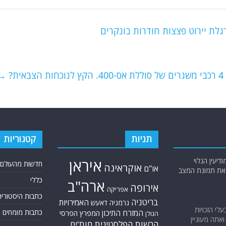
לת יירוט פצצות חודרות בונקרים
?
→
תגיות
קטגוריות
יעין הגלוי
איראן
חדשות מהעולם
אוקראינה
או"ם
א את תמונת המצב
כללי
ארה"ב
אירופה
אפריקה
כתבות היסטוריה
בריטניה
האמירויות
גרמניה
דאעש
בעלי הזכויות
כתבות מומחים
המזרח התיכון
המפרץ הפרסי
הגולן
אתה מעוניין
הרשות הפלסטינית
חות'ים