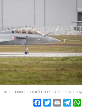
קרדיט: ערביכ דפנס קרדיט לתמונות: רשתות חברתיות
F
T
E
T
W
a
w
m
el
h