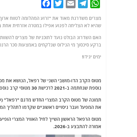
F
T
E
T
W
a
w
m
el
h
מצרים משדרגת מאוד את "זרוע המהלומה לטווח ארוך
c
itt
ai
e
at
שהיא לא הצליחה לפגוע אפילו במטרה אזרחית אחת 
e
er
l
g
s
האם השדרוג הבולט נועד לתוכניות של מצרים להשוות יכ
b
ra
A
ברקע סיכסוך מי הנילוס שנלקחים באמצעות סכר הרנ
o
m
p
ימים יגידו!
o
p
k
נוספת שנחתמה ב-2021 לרכישת 30 מטוסי קרב נוספים.
את המפעל ועבר ניסויים ראשוניים שקדמו לתהליך המס
אמורה להתבצע ב-2026.