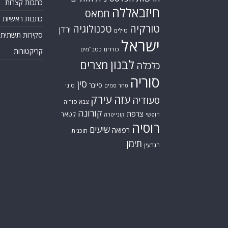
כתבות קצרות
חיזבאללה
חמאס
כתבות ראשיות
טורקיה
טכנולוגיה
ירדן
טילים
סקירות תשתית
ישראל
כורדים
כטב"מים
קריקטורות
לבנון
מצרים
כלכלה
סוריה
סין
סייבר
סיני
סחר סמים
עזה
עירק
סעודיה
צבא סוריה
קורונה
צרפת
קטאר
חופשי
קונייטרה
רוסיה
שיעים
רפואה
תוכנית
תימן
הגרעין