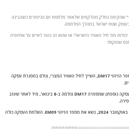
" שהקימה כחלק מהלקחים שלאחר מלחמת יום הכיפורים כשהבינה
בעומק שטח ישראל במהלך המלחמה.
ולות מול חיל האוויר הישראלי או שמא זה נועד לאיים על אתיופיה
סנס שהוקם?
מטוס הקרב הדו-מושבי השני של רפאל, הנושא את מספר הזיהוי DM17, השייך לחיל האוויר המצרי, צולם במסגרת עסקה
תמונה של מטוס הקרב המצרי החדש מדגם "רפאל" (עסקה נוספת) שמספרה DM17 צולמה ב-8 בינואר, מיד לאחר שעזב
ירה.
מטוס הרפאל הראשון השייך לחיל האוויר המצרי הופיע באוקטובר 2024, נשא את מספר הזיהוי EM09. השלמת העסקה כולה