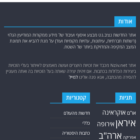
אודות
אתר החדשות נציב.נט מבצע איסוף ועיבוד של מידע ממקורות המודיעין הגלוי
(רשתות חברתיות, עיתונות, עדויות מקומיות ועוד) על מנת להביא את תמונת
המצב המקיפה והמדויקת ביותר של השטח.
אתר Nziv.net מכבד את זכויות היוצרים ועושה מאמצים לאיתור בעלי הזכויות
ביצירות הכלולות בכתבות. אם זיהית יצירה שאתה בעל הזכויות בה ואתה מעוניין
להסירה מהכתבה, אנא פנה אלינו
למייל
תגיות
קטגוריות
אוקראינה
או"ם
חדשות מהעולם
איראן
אירופה
כללי
ארה"ב
כתבות היסטוריה
אפריקה