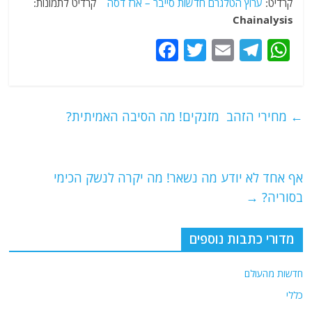
קרדיט:
ערוץ הטלגרם חדשות סייבר – ארז דסה
קרדיט לתמונות:
Chainalysis
F
T
E
T
W
a
w
m
el
h
c
itt
ai
e
at
e
er
l
g
s
←
מחירי הזהב מזנקים! מה הסיבה האמיתית?
b
ra
A
o
m
p
o
p
אף אחד לא יודע מה נשאר! מה יקרה לנשק הכימי
בסוריה?
→
k
מדורי כתבות נוספים
חדשות מהעולם
כללי