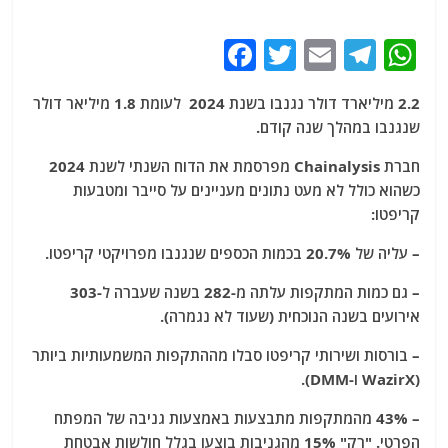
F
T
E
T
W
a
w
m
el
h
2.2 מיליארד דולר נגנבו בשנת 2024 לעומת 1.8 מיליאר דולר
c
itt
ai
e
at
שנגנבו במהלך שנה קודם.
e
er
l
g
s
חברת Chainalysis מפרסמת את הדוח השנתי לשנת 2024
b
ra
A
כשהוא כולל לא מעט נתונים מעניינים על סייבר ומטבעות
o
m
p
קריפטו:
o
p
– עליה של 20.7% בכמות הכספים שנגנבו מפרויקטי קריפטו.
k
– גם כמות המתקפות עלתה מ-282 בשנה שעברה ל-303
אירועים בשנה הנוכחית (שעוד לא נגמרה).
– בורסות ושירותי קריפטו סבלו מההתקפות המשמעותיות ביותר
(WazirX ו-DMM).
– 43% מהמתקפות מתבצעות באמצעות גניבה של המפתח
הפרטי. "רק" 15% מהגניבות בוצעו בגלל חולשות אבטחת