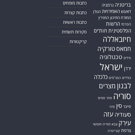
כתבות מומחים
בריטניה
גרמניה
האמירויות
דאעש
הגולן
כתבות קצרות
המזרח התיכון
המפרץ
כתבות ראשיות
הרשות
הפרסי
הפלסטינית
חות'ים
סקירות תשתית
חיזבאללה
קריקטורות
טורקיה
חמאס
טכנולוגיה
טילים
ישראל
ירדן
כלכלה
כורדים
כטב"מים
לבנון
מצרים
סוריה
סחר סמים
סין
סייבר
סיני
עזה
סעודיה
עירק
צבא סוריה חופשי
צרפת
קונייטרה