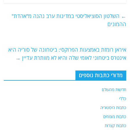
c
itt
ai
e
at
e
er
l
g
s
←
השלטון הסוציאליסטי במדינות ערב נהנה מ"אהדת"
b
ra
A
ההמונים
o
m
p
o
p
איראן רומזת באמצעות הפרוקסי: ביטחונה של סוריה היא
k
אינטרס ביטחוני לאומי שלה והיא לא מוותרת עדיין
→
מדורי כתבות נוספים
חדשות מהעולם
כללי
כתבות היסטוריה
כתבות מומחים
כתבות קצרות