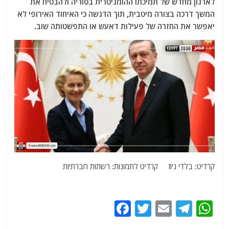
לארגון מחדש של תמיכתו ההומניטרית בסוריה ולהבטיח את
המשך דרכה בצורה מיטבית, תוך הדגשה כי האיחוד האירופי לא
יאפשר את החזרה של פעילות דאעש או התפשטותה שוב.
קרדיט: בלדי ניוז קרדיט לתמונות: רשתות חברתיות
F
T
E
T
W
a
w
m
el
h