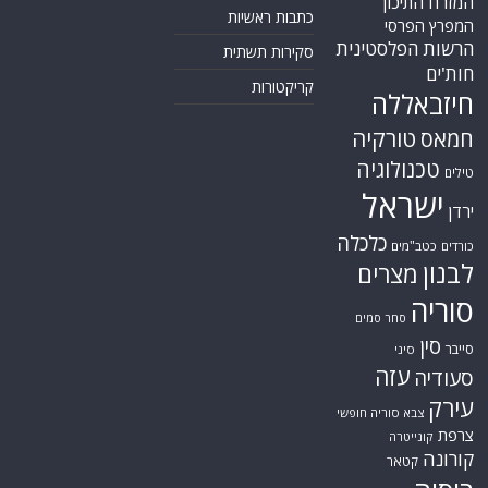
המזרח התיכון
כתבות ראשיות
המפרץ הפרסי
הרשות הפלסטינית
סקירות תשתית
חות'ים
קריקטורות
חיזבאללה
טורקיה
חמאס
טכנולוגיה
טילים
ישראל
ירדן
כלכלה
כורדים
כטב"מים
לבנון
מצרים
סוריה
סחר סמים
סין
סייבר
סיני
עזה
סעודיה
עירק
צבא סוריה חופשי
צרפת
קונייטרה
קורונה
קטאר