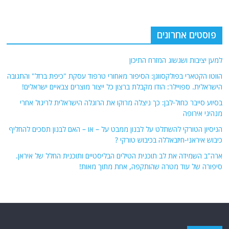
פוסטים אחרונים
למען יציבות ושגשוג המזרח התיכון
הווטו הקטארי בפולקסווגן: הסיפור מאחורי טרפוד עסקת "כיפת ברזל" והתגובה
הישראלית. ספויילר: הודו מקבלת ברצון כל ייצור מוצרים צבאיים ישראלים!
בסיוע סייבר כחול-לבן: כך ניצלה מרוקו את הרוגלה הישראלית לריגול אחרי
מנהיגי אירופה
הניסיון הטורקי להשתלט על לבנון ממבט על – או – האם לבנון תסכים להחליף
כיבוש איראני-חיזבאללה בכיבוש טורקי ?
ארה"ב השמידה את לב תוכנית הטילים הבליסטיים ותוכנית החלל של איראן.
סיפורה של עוד מטרה שהותקפה, אחת מתוך מאות!