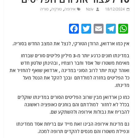
,
,
18/12/2024
Nziv
אירופה
טורקיה
סוריה
F
T
E
T
W
a
w
m
el
h
אין כמו ארדואן, הרודן הטורקי, לנצל את המצב החדש בסוריה.
c
itt
ai
e
at
e
er
l
g
s
במדינתו חונים כרגע יותר מ-3 מיליון פליטים סורים שברחו
מאימת משטרו של אסד וחבר רוצחיו , ובהינתן שלטון חדש
b
ra
A
ואוהד קצת יותר לרוב הסוני במדינה , ארדואן שואף להחזיר את
o
m
p
כל הפליטים בחזרה למולדתם ובכך להקל את הנטל מעל
o
p
מדינתו.
k
כמו כן ארדואן מבין שרוב הפליטים הסורים במדינתו שוקלים
בכלל לא לחזור למולדתם והם בוחנים כאופציה ראשונה
להבריח את גבולות אירופה ולהשתקע שם.
גם מדינות אירופה הבינו זאת מייד עם בריחת אסד ממדינתו
ונפילת משטרו והם מנסים להקדים תרופה למכה.