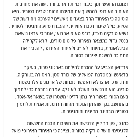
רצונם החופשי תוך כיבוד זכויות האדם, והדגישה את מחויבות
האיחוד האירופי להמשיך את תמיכתו ההומניטרית בסוריה. היא
הוסיפה כי האיחוד החל בצעדים מעשיים להערכה מחודשת של
הסיוע, כולל שיגור רכבת אווירית להעברת סיוע הומניטרי לסוריה.
נשיא טורקיה מצדו, רג'פ טאיפ ארדואן, אמר כי ארצו נושאת
בנטל גדול כתוצאה מאירוח פליטים סורים, וקרא לקהילה
הבינלאומית, במיוחד לאו"ם ולאיחוד האירופי, להגביר את
התמיכה להשגת יציבות בסוריה.
ארדואן הצביע על ההכרח להילחם בארגוני טרור, בעיקר
בדאעש ובמפלגת הפועלים של כורדיסטן, האסורה בטורקיה,
והדגיש כי ארצו לא תאפשר נוכחות של ארגונים אלו בשטח
סוריה. הוא הדגיש כי העולם לא נקט עמדה נחרצת כדי לתמוך
בעם הסורי כאשר היה נתון לדיכוי משטרו של בשאר אל-אסד,
בהתחשב בכך שהזמן הנוכחי מהווה הזדמנות אמיתית לתמוך
בסוריה מבחינה מדינית והומניטרית.
כמו כן, פון דר ליין הדגישה את חשיבות הבנת החששות
הלגיטימיים של טורקיה בסוריה, וציינה כי האיחוד האירופי פועל