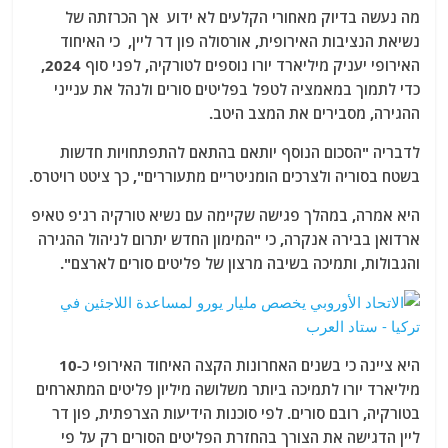
מה נעשה בדיוק מאחורי הקלעים לא ידוע אך הכרזתה של
נשיאת הנציבות האירופית, אורסולה פון דר ליין, כי האיחוד
האירופי יעניק מיליארד יורו נוספים לטורקיה, לפני סוף 2024,
כדי לתמוך במאמציה לטפל בפליטים סורים ולנהל את ענייני
ההגירה, מסבירים את המצב היטב.
לדבריה "הסכום הנוסף יותאם בהתאם להתפתחויות חדשות
בשטח בסוריה ולצרכים הומניטריים מתעוררים", כך ציטט רויטרס.
היא אמרה, במהלך פגישה שקיימה עם נשיא טורקיה רג'פ טאיפ
ארדואן בבירה אנקרה, כי "המימון החדש יתרום לניהול ההגירה
והגבולות, ותמיכה בשיבה מרצון של פליטים סורים לארצם".
היא ציינה כי בשנים האחרונות הקצה האיחוד האירופי כ-10
מיליארד יורו לתמיכה ביותר משלושה מיליון פליטים המתארחים
בטורקיה, רובם סורים.
לפי סוכנות הידיעות הצרפתית, פון דר
ליין הדגישה את הצורך בהחזרת הפליטים הסורים רק על פי