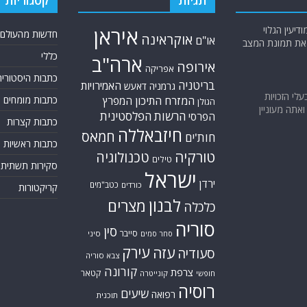
תגיות
קטגוריות
יעין הגלוי
איראן
חדשות מהעולם
אוקראינה
או"ם
א את תמונת המצב
כללי
ארה"ב
אירופה
אפריקה
כתבות היסטוריה
בריטניה
האמירויות
גרמניה
דאעש
בעלי הזכויות
המזרח התיכון
כתבות מומחים
המפרץ
הגולן
אתה מעוניין
הרשות הפלסטינית
הפרסי
כתבות קצרות
חיזבאללה
חמאס
חות'ים
כתבות ראשיות
טורקיה
טכנולוגיה
טילים
סקירות תשתית
ישראל
ירדן
כטב"מים
כורדים
קריקטורות
לבנון
מצרים
כלכלה
סוריה
סין
סייבר
סיני
סחר סמים
עירק
עזה
סעודיה
צבא סוריה
קורונה
צרפת
קטאר
חופשי
קונייטרה
רוסיה
שיעים
רפואה
תוכנית