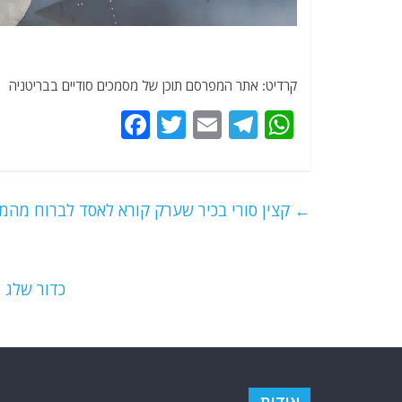
קרדיט: אתר המפרסם תוכן של מסמכים סודיים בבריטניה ק
F
T
E
T
W
a
w
m
el
h
c
itt
ai
e
at
e
er
l
g
s
←
קצין סורי בכיר שערק קורא לאסד לברוח מהמדי
b
ra
A
o
m
p
o
p
כדור שלג 
k