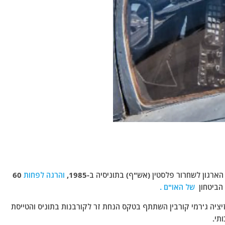
גון לשחרור פלסטין (אש"ף) בתוניסיה ב-1985,
והרגה לפחות
60
הביטחון
של האו"ם .
ג האופוזיציה ג'רמי קורבין השתתף בטקס הנחת זר לקורבנות בתוניס והטייסת
תי.