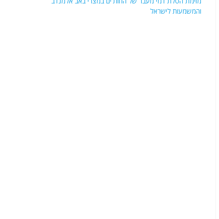
מזימת הטלת דמי מעבר של החות'ים במצרי באב אלמנדב
והמשמעות לישראל