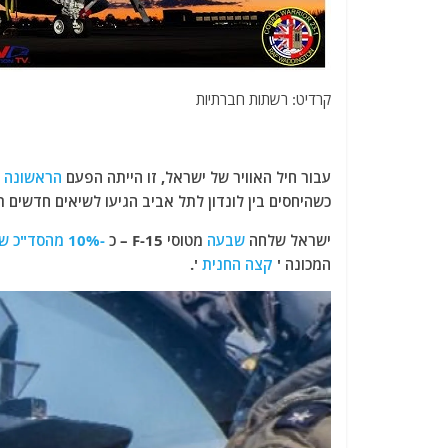
קרדיט: רשתות חברתיות
עבור חיל האוויר של ישראל, זו הייתה הפעם
הראשונה
ש
כשהיחסים בין לונדון לתל אביב הגיעו לשיאים חדשים 
ישראל שלחה
שבעה
מטוסי F-15 – כ
-10% מהסד"כ שלה
המכונה '
קצה החנית
'.