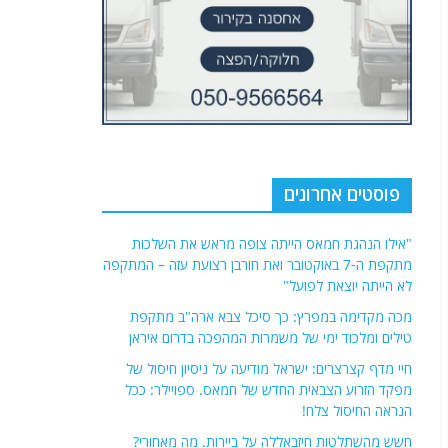
לא הייתה יוצאת לפועל"
מכה מקדימה במפרץ: כך סיכל צבא ארה"ב מתקפת
טילים ומלכוד ימי של משמרות המהפכה בדרום איראן
חיי מדף קצרצרים: ישראל מודיעה על ניסיון חיסול של
מפקד הזרוע הצבאית החדש של חמאס. ספויילר: ככל
הנראה החיסול צלח!
חשש מהשתלטות חיזבאללה על ביירות. מה מאחורי?
בעקבות הודעה איראנית, מומחה צבאי לבנוני אומר:
מסירת הנשק של חיזבאללה היא עניין של זמן, אך לא כפי
שמצפים