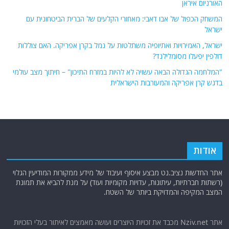
האורניום איראן
המשחק הכפול של אבו דאבי: מאחורי הקלעים של הברית הביטחונית עם
ישראל
ישראל, האמירויות ואתיופיה משתלטות על נמל בקרן אפריקה. האם צוללות
דולפין יפעלו מסומלילנד?
"המלחמה הגדולה הבאה עשויה לא להיות במזרח התיכון" – חיתוך מצב עולמי
בדגש קרן אפריקה והמעורבות הישראלית
אודות
אתר החדשות נציב.נט מבצע איסוף ועיבוד של מידע ממקורות המודיעין הגלוי
(רשתות חברתיות, עיתונות, עדויות מקומיות ועוד) על מנת להביא את תמונת
המצב המקיפה והמדויקת ביותר של השטח.
אתר Nziv.net מכבד את זכויות היוצרים ועושה מאמצים לאיתור בעלי הזכויות