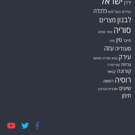
ישראל
ירדן
כלכלה
כורדים
כטב"מים
לבנון
מצרים
סוריה
סחר סמים
סין
סייבר
סיני
עזה
סעודיה
עירק
צבא סוריה חופשי
צרפת
קונייטרה
קורונה
קטאר
רוסיה
רפואה
שיעים
תוכנית הגרעין
תימן