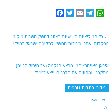
F
T
E
T
W
a
w
m
el
h
c
itt
ai
e
at
e
er
l
g
s
←
כל המיליציות השיעיות באזור דמשק משנות מיקומי
b
ra
A
מפקדות ואתרי פעילות מחשש לתקיפה ישראל במיידי
o
m
p
o
p
איראן מאיימת: "זמן מבצע הנקמה (על חיסול הנייה)
k
מתקרב" ומתווים את הדרך בו ייצא לפועל
→
מדורי כתבות נוספים
חדשות מהעולם
כללי