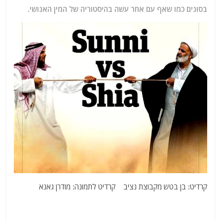
בסונים כמו שאף עם אחר עשה בהיסטוריה של המין האנושי.
קרדיט: בן בטש מקבוצת נציב קרדיט לתמונה: מודרן גאנא