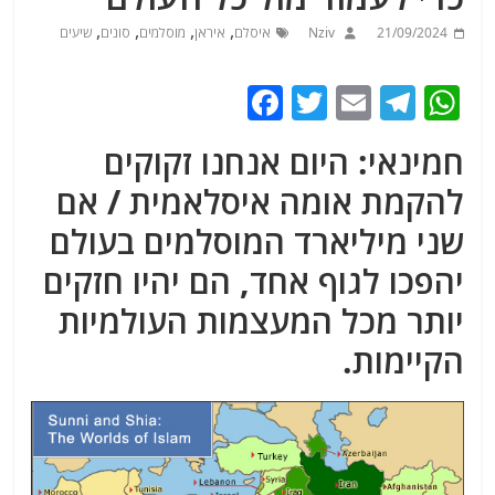
,
,
,
,
21/09/2024
Nziv
איסלם
איראן
מוסלמים
סונים
שיעים
F
T
E
T
W
a
w
m
el
h
חמינאי: היום אנחנו זקוקים
c
itt
ai
e
at
להקמת אומה איסלאמית / אם
e
er
l
g
s
שני מיליארד המוסלמים בעולם
b
ra
A
o
m
p
יהפכו לגוף אחד, הם יהיו חזקים
o
p
יותר מכל המעצמות העולמיות
k
הקיימות.