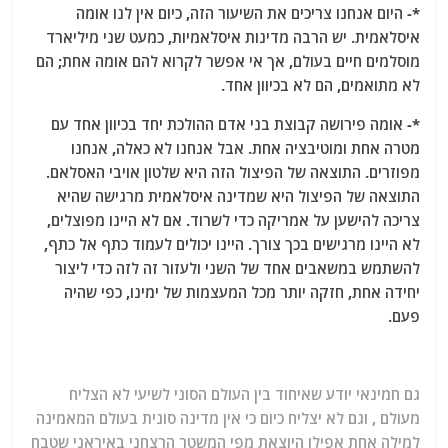
*- היום אנחנו צריכים את השיעור הזה, כיום אין לנו אומה
איסלאמית. יש הרבה מדינות איסלאמיות, כמעט שני מיליארד
מוסלמים חיים בעולם, אך אי אפשר לקרוא להם אומה אחת; הם
לא מתואמים, הם לא בכיוון אחד.
*- אומה פירושה קבוצת בני אדם ההולכת יחד בכיוון אחד עם
מטרה אחת ומוטיבציה אחת. אבל אנחנו לא כאלה, אנחנו
מפוזרים. התוצאה של הפיצול הזה היא שלטון אויבי האסלאם.
התוצאה של הפיצול היא שמדינה איסלאמית מרגישה שהיא
צריכה להישען על אמריקה כדי לשרוד. אם לא היינו מפוצלים,
לא היינו מרגישים בכך צורך. היינו יכולים לעמוד כתף אל כתף,
להשתמש במשאבים אחד של השני ולעזור זה לזה כדי ליצור
יחידה אחת, חזקה יותר מכל המעצמות של ימינו, כפי שהיה
פעם.
גם חמינאי יודע שאיחוד בין העולם הסוני לשיעי לא הצליח
מעולם , וגם לא יצליח כיום כי אין מדינה סונית בעולם המאמינה
למילה אחת אפילו היוצאת מפי המשטר הרצחני באיראני שטבח