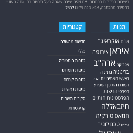
ביצירות הכלולות בכתבות. אם זיהית יצירה שאתה בעל הזכויות בה ואתה מעוניין
להסירה מהכתבה, אנא פנה אלינו
למייל
תגיות
קטגוריות
אוקראינה
או"ם
חדשות מהעולם
איראן
אירופה
כללי
ארה"ב
כתבות היסטוריה
אפריקה
כתבות מומחים
בריטניה
גרמניה
האמירויות
דאעש
הגולן
כתבות קצרות
המזרח התיכון
המפרץ
כתבות ראשיות
הרשות
הפרסי
הפלסטינית
חות'ים
סקירות תשתית
חיזבאללה
קריקטורות
טורקיה
חמאס
טכנולוגיה
טילים