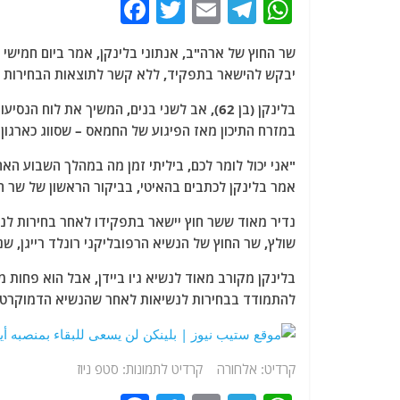
F
T
E
T
W
a
w
m
el
h
שר החוץ של ארה"ב, אנתוני בלינקן, אמר ביום חמישי כ
c
itt
ai
e
at
יבקש להישאר בתפקיד, ללא קשר לתוצאות הבחירות לנ
e
er
l
g
s
בלינקן (בן 62), אב לשני בנים, המשיך את ל
b
ra
A
במזרח התיכון מאז הפיגוע של החמאס – שסווג כארגון 
o
m
p
"אני יכול לומר לכם, ביליתי זמן מה במהלך השבוע הא
o
p
אמר בלינקן לכתבים בהאיטי, בביקור הראשון של שר ה
k
נדיר מאוד ששר חוץ יישאר בתפקידו לאחר בחירות לנשי
שולץ, שר החוץ של הנשיא הרפובליקני רונלד רייגן, שנ
בלינקן מקורב מאוד לנשיא ג'ו ביידן, אבל הוא פח
להתמודד בבחירות לנשיאות לאחר שהנשיא הדמוקרטי בן ה-81 פרש מהמירוץ לבית הלבן ביול
קרדיט: אלחורה קרדיט לתמונות: סטפ ניוז