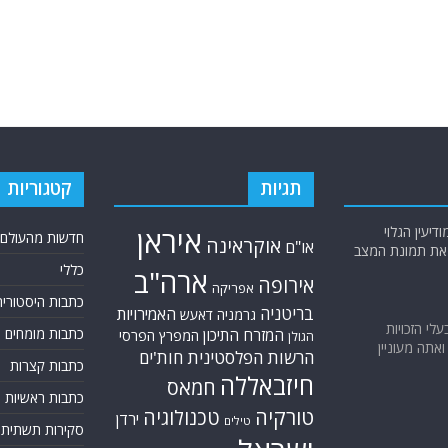
תגיות
קטגוריות
יעין הגלוי
איראן
חדשות מהעולם
אוקראינה
או"ם
א את תמונת המצב
כללי
ארה"ב
אירופה
אפריקה
כתבות היסטוריה
בריטניה
האמירויות
גרמניה
דאעש
בעלי הזכויות
כתבות מומחים
המזרח התיכון
המפרץ הפרסי
הגולן
אתה מעוניין
הרשות הפלסטינית
חות'ים
כתבות קצרות
חיזבאללה
חמאס
כתבות ראשיות
טורקיה
טכנולוגיה
ירדן
טילים
סקירות תשתית