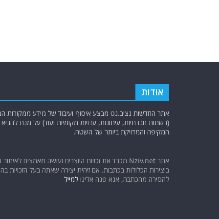
אודות
אתר החדשות נציב.נט מבצע איסוף ועיבוד של מידע ממקורות המוד
(רשתות חברתיות, עיתונות, עדויות מקומיות ועוד) על מנת להבי
המקיפה והמדויקת ביותר של השטח.
אתר Nziv.net מכבד את זכויות היוצרים ועושה מאמצים לאיתור 
ביצירות הכלולות בכתבות. אם זיהית יצירה שאתה בעל הזכויות בה ו
להסירה מהכתבה, אנא פנה אלינו
למייל