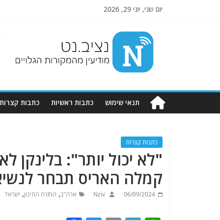
יום שני, יוני 29, 2026
Nziv.net
מודיעין
מהמקורות
הגלויים
תנאי שימוש
כתבות ראשיות
כתבות קצרות
כתבות קצרות
"לא יכול יותר": בלינקן 
קמלה האריס תבחר לנשיא
,
,
06/09/2024
Nziv
ארה"ב
המזרח התיכון
ישראל