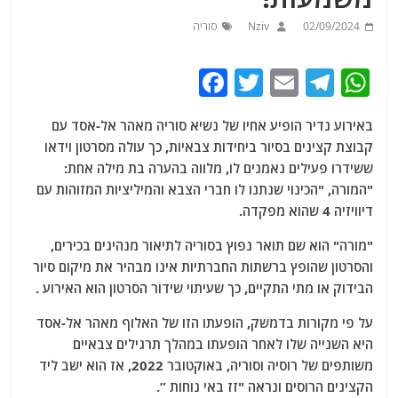
02/09/2024
Nziv
סוריה
F
T
E
T
W
a
w
m
el
h
באירוע נדיר הופיע אחיו של נשיא סוריה מאהר אל-אסד עם
c
itt
ai
e
at
קבוצת קצינים בסיור ביחידות צבאיות, כך עולה מסרטון וידאו
e
er
l
g
s
ששידרו פעילים נאמנים לו, מלווה בהערה בת מילה אחת:
b
ra
A
"המורה, "הכינוי שנתנו לו חברי הצבא והמיליציות המזוהות עם
דיוויזיה 4 שהוא מפקדה.
o
m
p
o
p
"מורה" הוא שם תואר נפוץ בסוריה לתיאור מנהיגים בכירים,
והסרטון שהופץ ברשתות החברתיות אינו מבהיר את מיקום סיור
k
הבידוק או מתי התקיים, כך שעיתוי שידור הסרטון הוא האירוע .
על פי מקורות בדמשק, הופעתו הזו של האלוף מאהר אל-אסד
היא השנייה שלו לאחר הופעתו במהלך תרגילים צבאיים
משותפים של רוסיה וסוריה, באוקטובר 2022, אז הוא ישב ליד
הקצינים הרוסים ונראה "זז באי נוחות ”.