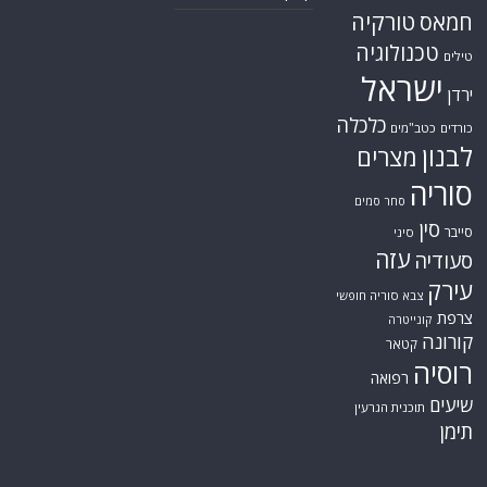
טורקיה
חמאס
טכנולוגיה
טילים
ישראל
ירדן
כלכלה
כורדים
כטב"מים
לבנון
מצרים
סוריה
סחר סמים
סין
סייבר
סיני
עזה
סעודיה
עירק
צבא סוריה חופשי
צרפת
קונייטרה
קורונה
קטאר
רוסיה
רפואה
שיעים
תוכנית הגרעין
תימן