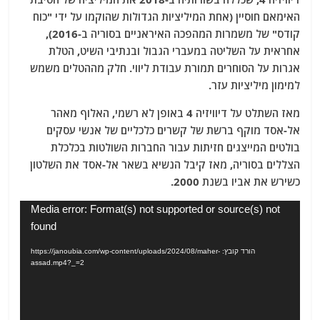
האימאם חוסיין (אחת המיליציות הגדולות שהוקמו על ידי "כוח
קודס" של משמרות המהפכה האיראניים בסוריה ב-2016),
אחראית על השליטה במעברי הגבול ובנתיבי השיט, הטלת
אגרות על הסוחרים תמורת עבודת ליווי. חלק מההטלים משמש
למימון מיליציות עזר.
מאז השתלט על דיוויזיה 4 באופן לא רשמי, האלוף מאהר
אל-אסד מוקף ברשת של קשרים כלכליים של אנשי עסקים
בולטים המייצגים חזיתות עבור החברות השולטות בכלכלת
הצללים בסוריה, מאז קיבל הנשיא בשאר אל-אסד את השלטון
כשירש את אביו בשנת 2000.
נגן
Media error: Format(s) not supported or source(s) not
וידאו
found
הורד קובץ: https://janoubia.com/wp-content/uploads/2024/08/maher-
assad.mp4?_=2