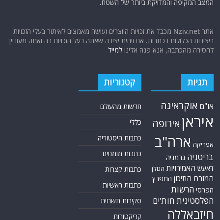
המצב המקיפה והמדויקת ביותר של השטח.
אתר Nziv.net מכבד את זכויות היוצרים ועושה מאמצים לאיתור בעלי הזכויות
ביצירות הכלולות בכתבות. אם זיהית יצירה שאתה בעל הזכויות בה ואתה מעוניין
להסירה מהכתבה, אנא פנה אלינו
למייל
תגיות
קטגוריות
אוקראינה
או"ם
חדשות מהעולם
איראן
אירופה
כללי
ארה"ב
כתבות היסטוריה
אפריקה
כתבות מומחים
בריטניה
גרמניה
האמירויות
דאעש
הגולן
כתבות קצרות
המזרח התיכון
המפרץ
כתבות ראשיות
הרשות
הפרסי
הפלסטינית
חות'ים
סקירות תשתית
חיזבאללה
קריקטורות