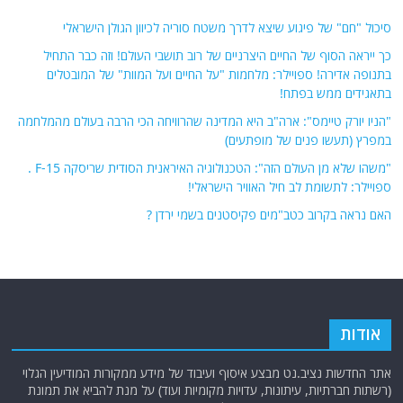
סיכול "חם" של פיגוע שיצא לדרך משטח סוריה לכיוון הגולן הישראלי
כך ייראה הסוף של החיים היצרניים של רוב תושבי העולם! וזה כבר התחיל
בתנופה אדירה! ספויילר: מלחמות "על החיים ועל המוות" של המובטלים
בתאגידים ממש בפתח!
"הניו יורק טיימס": ארה"ב היא המדינה שהרוויחה הכי הרבה בעולם מהמלחמה
במפרץ (תעשו פנים של מופתעים)
"משהו שלא מן העולם הזה": הטכנולוגיה האיראנית הסודית שריסקה F-15 .
ספויילר: לתשומת לב חיל האוויר הישראלי!
האם נראה בקרוב כטב"מים פקיסטנים בשמי ירדן ?
אודות
אתר החדשות נציב.נט מבצע איסוף ועיבוד של מידע ממקורות המודיעין הגלוי
(רשתות חברתיות, עיתונות, עדויות מקומיות ועוד) על מנת להביא את תמונת