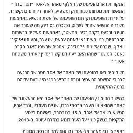
המקורות ראו בהופעתו של האלוף מאהר אל-אסד "מסר ברור"
המאשר את נוכחותו ככוח חזק ומשפיע, לאחר דיווחים בתקשורת
על ירידת השפעתו וקידום השפעתה של אשת הנשיא באמצעות
משרדה החשאי שהחל לשלוט בכלכלה בסוריה, מה שעורר את
הטינה והכעס בקרב בכירי המשטר, באמצעות פעילים ברשתות
החברתיות, כמו העיתונאי לאמה עבאס, שנעצר, והעיתונאי קינן
וואקף. שברח אל מחוץ למדינה, ואחרים שחשפו דאגה בקרב
נאמני המשטר שתהו האם "עתידם קשור עדיין לעתיד משפחת
אסד" ?
משקיפים ראו בהופעתו של מאהר אל-אסד מסר של הרגעה
לבכירי המשטר הכועסים וגורם מרתיע בפני מי שכעס עליהם
ברמה המקומית.
במישור החיצוני, הופעתו של מאהר אל-אסד היא הראשונה שלו
לאחר שהוצא צו מעצר צרפתי נגדו, שניים מעוזריו, ונגד אחיו,
הנשיא בשאר אל-אסד, ב-15 בנובמבר, באשמת ביצוע
התקפות בנשק כימי על העיר דומא במזרח ע'וטה, ב-2013.
ראוי לציין כי מאהר אל-אסד (בן 56) למד הנדסת מכונות