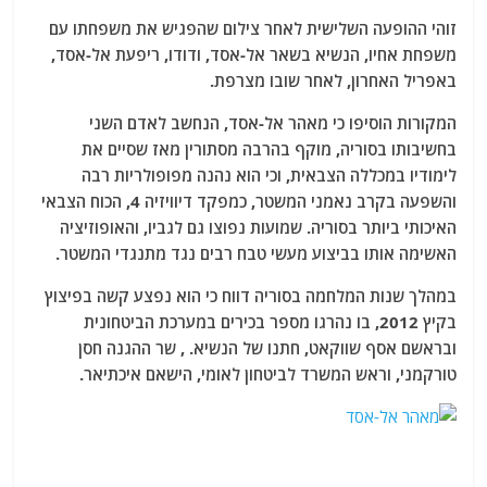
זוהי ההופעה השלישית לאחר צילום שהפגיש את משפחתו עם
משפחת אחיו, הנשיא בשאר אל-אסד, ודודו, ריפעת אל-אסד,
באפריל האחרון, לאחר שובו מצרפת.
המקורות הוסיפו כי מאהר אל-אסד, הנחשב לאדם השני
בחשיבותו בסוריה, מוקף בהרבה מסתורין מאז שסיים את
לימודיו במכללה הצבאית, וכי הוא נהנה מפופולריות רבה
והשפעה בקרב נאמני המשטר, כמפקד דיוויזיה 4, הכוח הצבאי
האיכותי ביותר בסוריה. שמועות נפוצו גם לגביו, והאופוזיציה
האשימה אותו בביצוע מעשי טבח רבים נגד מתנגדי המשטר.
במהלך שנות המלחמה בסוריה דווח כי הוא נפצע קשה בפיצוץ
בקיץ 2012, בו נהרגו מספר בכירים במערכת הביטחונית
ובראשם אסף שווקאט, חתנו של הנשיא. , שר ההגנה חסן
טורקמני, וראש המשרד לביטחון לאומי, הישאם איכתיאר.