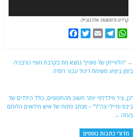
קרדיט ולתמונות: אלג'נובייה
F
T
E
T
W
a
w
m
el
h
c
itt
ai
e
at
e
er
l
g
s
←
"הלווייתן של פוטין" נמצא מת בקרבת חופי נורבגיה
b
ra
A
בזמן ביצוע משימת ריגול עבור רוסיה
o
m
p
o
p
"כן, ציר פילדלפי יותר חשוב מהחטופים, כולל הילדים של
k
ביבס וחיילי צה"ל" – מכתב פתוח של איש מילואים הלוחם
בעזה
→
מדורי כתבות נוספים