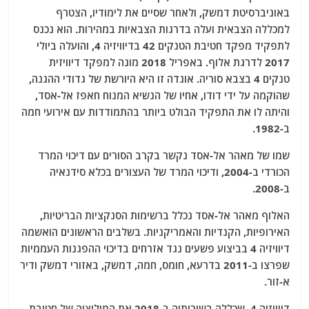
באוניברסיטת דמשק, ולאחר שסיים את לימודיו, הצטרף
למכללה הצבאית ועלה בדרגות הצבאיות במהירות. הוא נכנס
לתפקיד מפקד חטיבת הטנקים 42 בדיוויזיה 4, והועלה ביולי
2017 לדרגת אלוף. באפריל 2018 מונה למפקד דיוויזית
טנקים 4 בצבא סוריה. אוגדה זו היא היורשת של גדודי ההגנה,
שהוקמה על ידי דודו, אחיו של הנשיא המנוח חאפז אל-אסד,
והיתה לו את התפקיד הבולט ביותר בהתמודדות עם אירועי חמה
ב-1982.
שמו של מאהר אל-אסד נקשר בקרב הסורים עם דיכוי המרד
הכורדי ב-2004, ודיכוי המרד של העצורים בכלא סידנאיה
ב-2008.
האלוף מאהר אל-אסד נכלל ברשימות הסנקציות הבריטיות,
האירופיות, הקנדיות והאמריקניות. בשלבים הראשונים הואשמה
דיוויזיה 4 בביצוע פשעים נגד אזרחים בדיכוי ההפגנות העממיות
שפרצו ב-2011 בדרעא, חומס, חמה, דמשק, באזורי דמשק ודיר
א-זור.
דיוויזיה 4, שכללה בשורותיה ב-2018 את המיליציה של חטיבת