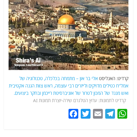
קרדיט: האנליסט
אלי בר און – מתמחה בכלכלה, טכנולוגיה של
אמל”ח כטילים מדויקים ולייזרים רבי עוצמה, ראש צוות הגנה אקטיבית
ואש מנגד של המכון לטרור של אוניברסיטת רייכמן ובחקר ביצועים.
קרדיט לתמונות: ערוץ הטלגרם שירה-יוצרת תמונות AI
F
T
E
T
W
a
w
m
el
h
c
itt
ai
e
at