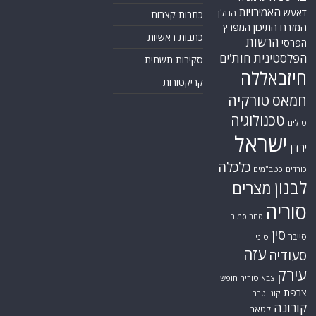
האמירויות
דאעש
הגולן
כתבות קצרות
המזרח התיכון
המפרץ
כתבות ראשיות
הרשות
הפרסי
הפלסטינית
חות'ים
סקירות תשתית
חיזבאללה
קריקטורות
טורקיה
חמאס
טכנולוגיה
טילים
ישראל
ירדן
כלכלה
כורדים
כטב"מים
לבנון
מצרים
סוריה
סחר סמים
סין
סייבר
סיני
עזה
סעודיה
עירק
צבא סוריה חופשי
צרפת
קונייטרה
קורונה
קטאר