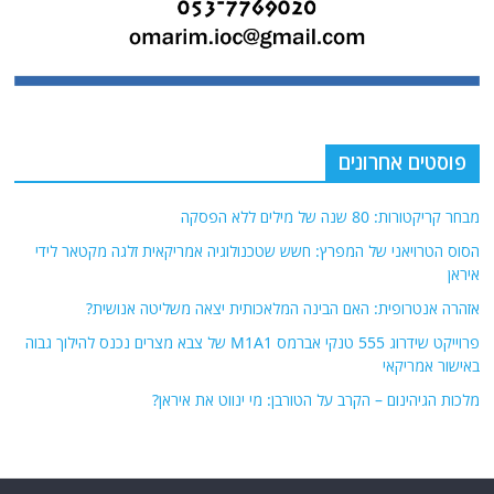
פוסטים אחרונים
מבחר קריקטורות: 80 שנה של מילים ללא הפסקה
הסוס הטרויאני של המפרץ: חשש שטכנולוגיה אמריקאית זלגה מקטאר לידי
איראן
אזהרה אנטרופית: האם הבינה המלאכותית יצאה משליטה אנושית?
פרוייקט שידרוג 555 טנקי אברמס M1A1 של צבא מצרים נכנס להילוך גבוה
באישור אמריקאי
מלכות הגיהינום – הקרב על הטורבן: מי ינווט את איראן?