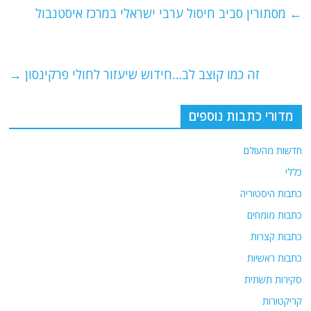
e
er
l
g
s
←
מסתורין סביב חיסול ערבי ישראלי במרכז איסטנבול
b
ra
A
o
m
p
o
p
זה כמו קוצב לב…חידוש שיעזור לחולי פרקינסון
→
k
מדורי כתבות נוספים
חדשות מהעולם
כללי
כתבות היסטוריה
כתבות מומחים
כתבות קצרות
כתבות ראשיות
סקירות תשתית
קריקטורות