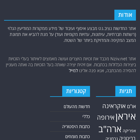
אודות
אתר החדשות נציב.נט מבצע איסוף ועיבוד של מידע ממקורות המודיעין הגלוי
(רשתות חברתיות, עיתונות, עדויות מקומיות ועוד) על מנת להביא את תמונת
המצב המקיפה והמדויקת ביותר של השטח.
אתר Nziv.net מכבד את זכויות היוצרים ועושה מאמצים לאיתור בעלי הזכויות
ביצירות הכלולות בכתבות. אם זיהית יצירה שאתה בעל הזכויות בה ואתה מעוניין
להסירה מהכתבה, אנא פנה אלינו
למייל
תגיות
קטגוריות
אוקראינה
או"ם
חדשות מהעולם
איראן
אירופה
כללי
ארה"ב
כתבות היסטוריה
אפריקה
כתבות מומחים
בריטניה
גרמניה