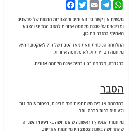
F
T
E
T
W
a
w
m
el
h
מעשית אין קשר בין האיומים וההצהרות הרמות של פרשנים
c
itt
ai
e
at
ומדינאים על סכנת מלחמה אזורית למצב המדיני והצבאי
e
er
l
g
s
האמיתי במזרח התיכון.
b
ra
A
המלחמה הנוכחית וזאת מאז הטבח של ה 7 לאוקטובר היא
o
m
p
מלחמה רב זירתית, לא מלחמה אזורית.
o
p
בהגדרה, מלחמה רב זירתית אינה מלחמה אזורית.
k
הסבר
במלחמה אזורית משתתפות מס' מדינות, לפחות 3 מדינות
ולעיתים רבות הרבה יותר.
מלחמות המפרץ הראשונה שהתרחשה ב- 1991 והשנייה
שהתרחשה בשנת 2003 היו מלחמות אזוריות.