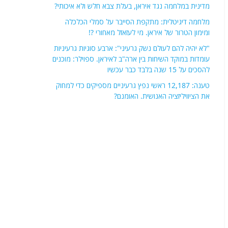
מדינית במלחמה נגד איראן, בעלת צבא חלש ולא איכותי?
מלחמה דיגיטלית: מתקפת הסייבר על סמלי הכלכלה
ומימון הטרור של איראן. מי לעזאזל מאחורי ?!
"לא יהיה להם לעולם נשק גרעיני": ארבע סוגיות גרעיניות
עומדות במוקד השיחות בין ארה"ב לאיראן. ספוילר: מוכנים
להסכים על 15 שנה בלבד כבר עכשיו
טענה: 12,187 ראשי נפץ גרעיניים מספיקים כדי למחוק
את הציוויליזציה האנושית. האומנם?