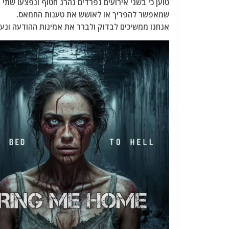
טוען כי בשני אירועים נפרדים נהרג חטוף ונפצעו שתי ח
שמאפשר להפריך או לאושש את טענות החמאס.
אנחנו ממשיכים לבדוק ולברר את אמינות ההודעה ונעד