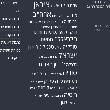
יעין הגלוי
איראן
חדשות מהעולם
אוקראינה
או"ם
א את תמונת המצב
כללי
ארה"ב
אירופה
אפריקה
כתבות היסטוריה
בריטניה
האמירויות
גרמניה
דאעש
בעלי הזכויות
המזרח התיכון
כתבות מומחים
המפרץ הפרסי
הגולן
אתה מעוניין
הרשות הפלסטינית
חות'ים
כתבות קצרות
חיזבאללה
חמאס
כתבות ראשיות
טורקיה
טכנולוגיה
ירדן
טילים
סקירות תשתית
ישראל
כורדים
כטב"מים
קריקטורות
לבנון
מצרים
כלכלה
סוריה
סין
סייבר
סיני
סחר סמים
עזה
עירק
סעודיה
צבא סוריה
קורונה
צרפת
קטאר
חופשי
קונייטרה
רוסיה
שיעים
רפואה
תוכנית
תימן
הגרעין