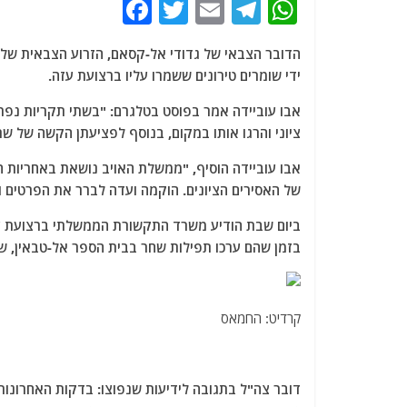
F
T
E
T
W
a
w
m
el
h
הדובר הצבאי של גדודי אל-קסאם, הזרוע הצבאית של תנו
c
itt
ai
e
at
ידי שומרים טירונים ששמרו עליו ברצועת עזה.
e
er
l
g
s
אבו עוביידה אמר בפוסט בטלגרם: "בשתי תקריות נפרד
b
ra
A
ציוני והרגו אותו במקום, בנוסף לפציעתן הקשה של שתי 
o
m
p
אבו עוביידה הוסיף, "ממשלת האויב נושאת באחריות 
o
p
של האסירים הציונים. הוקמה ועדה לברר את הפרטים ו
k
בזמן שהם ערכו תפילות שחר בבית הספר אל-טבאין, ש
קרדיט: החמאס
דובר צה"ל בתגובה לידיעות שנפוצו: ‏בדקות האחרונו