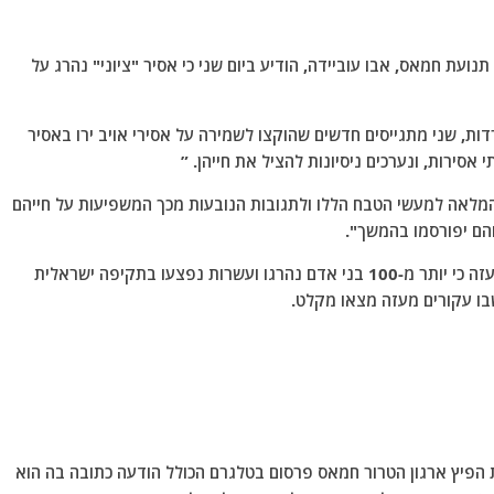
עת חמאס, אבו עוביידה, הודיע ​​ביום שני כי אסיר "ציוני" נהרג על
ות, שני מתגייסים חדשים שהוקצו לשמירה על אסירי אויב ירו באסיר
אסירות, ונערכים ניסיונות להציל את חייהן. ”
המלאה למעשי הטבח הללו ולתגובות הנובעות מכך המשפיעות על חייהם
הם יפורסמו בהמשך".
ביום שבת הודיע ​​משרד התקשורת הממשלתי ברצועת עזה כי יותר מ-100 בני אדם נהרגו ועשרות נפצעו בתקיפה ישראלית
בו עקורים מעזה מצאו מקלט.
ת הפיץ ארגון הטרור חמאס פרסום בטלגרם הכולל הודעה כתובה בה הוא